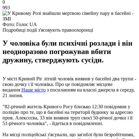
0
993
Фото: Голос UA
Подробиці події з'ясовують правоохоронці
У чоловіка були психічні розлади і він
неодноразово погрожував вбити
дружину, стверджують сусіди.
У місті Кривий Ріг літній чоловік виявив у басейні два трупи -
свою дочку і її чоловіка. Про це повідомляє місцеве
видання
Наше місто
з посиланням на власні джерела в середу,
21 липня.
"82-річний житель Кривого Рогу близько 12:30 повідомив у
поліцію про те, що в басейні на території будинку за адресою
пров. Алексєєва, 33 він виявив труп своєї 50-річної дочки і її
51-річного чоловіка", - йдеться в повідомленні.
На місці поліцейські з'ясували, що загиблі були безробітними,