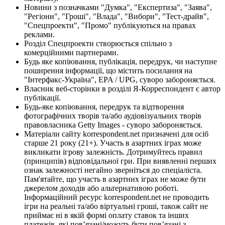
Новини з позначками "Думка", "Експертиза", "Заява",
"Регіони", "Гроші", "Влада", "Вибори", "Тест-драйв",
"Спецпроекти", "Промо" публікуються на правах
реклами.
Розділ Спецпроекти створюється спільно з
комерційними партнерами.
Будь яке копіювання, публікація, передрук, чи наступне
поширення інформації, що містить посилання на
"Інтерфакс-Україна", EPA / UPG, суворо забороняється.
Власник веб-сторінки в розділі Я-Корреспондент є автор
публікації.
Будь-яке копіювання, передрук та відтворення
фотографічних творів та/або аудіовізуальних творів
правовласника Getty Images - суворо забороняється.
Матеріали сайту korrespondent.net призначені для осіб
старше 21 року (21+). Участь в азартних іграх може
викликати ігрову залежність. Дотримуйтесь правил
(принципів) відповідальної гри. При виявленні перших
ознак залежності негайно зверніться до спеціаліста.
Пам'ятайте, що участь в азартних іграх не може бути
джерелом доходів або альтернативою роботі.
Інформаційний ресурс korrespondent.net не проводить
ігри на реальні та/або віртуальні гроші, також сайт не
приймає ні в якій формі оплату ставок та інших
платежів, які пов’язані/можуть бути пов’язані з