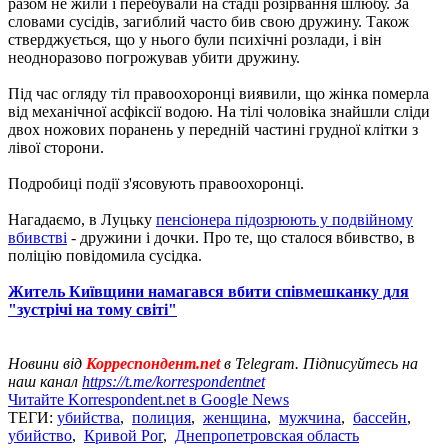
разом не жили і перебували на стадії розірвання шлюбу. За
словами сусідів, загиблий часто бив свою дружину. Також
стверджується, що у нього були психічні розлади, і він
неодноразово погрожував убити дружину.
Під час огляду тіл правоохоронці виявили, що жінка померла
від механічної асфіксії водою. На тілі чоловіка знайшли сліди
двох ножових поранень у передній частині грудної клітки з
лівої сторони.
Подробиці події з'ясовують правоохоронці.
Нагадаємо, в Луцьку
пенсіонера підозрюють у подвійному
вбивстві
- дружини і дочки. Про те, що сталося вбивство, в
поліцію повідомила сусідка.
Житель Київщини намагався вбити співмешканку для
"зустрічі на тому світі"
Новини від
Корреспондент.net
в Telegram. Підписуйтесь на
наш канал
https://t.me/korrespondentnet
Читайте Korrespondent.net в Google News
ТЕГИ:
убийства
,
полиция
,
женщина
,
мужчина
,
бассейн
,
убийство
,
Кривой Рог
,
Днепропетровская область