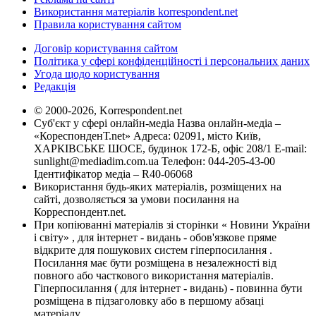
Використання матеріалів korrespondent.net
Правила користування сайтом
Договір користування сайтом
Політика у сфері конфіденційності і персональних даних
Угода щодо користування
Редакція
© 2000-2026, Korrespondent.net
Суб'єкт у сфері онлайн-медіа Назва онлайн-медіа –
«КореспонденТ.net» Адреса: 02091, місто Київ,
ХАРКІВСЬКЕ ШОСЕ, будинок 172-Б, офіс 208/1 E-mail:
sunlight@mediadim.com.ua
Телефон: 044-205-43-00
Ідентифікатор медіа – R40-06068
Використання будь-яких матеріалів, розміщених на
сайті, дозволяється за умови посилання на
Корреспондент.net.
При копіюванні матеріалів зі сторінки « Новини України
і світу» , для інтернет - видань - обов'язкове пряме
відкрите для пошукових систем гіперпосилання .
Посилання має бути розміщена в незалежності від
повного або часткового використання матеріалів.
Гіперпосилання ( для інтернет - видань) - повинна бути
розміщена в підзаголовку або в першому абзаці
матеріалу.