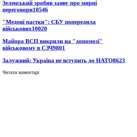
Зеленський зробив заяву про мирні
переговори
10546
"Медові пастки": СБУ попередила
військових
10020
Майора ВСП викрили на "допомозі"
військовому в СЗЧ
9801
Залужний: Україна не вступить до НАТО
8623
Читати коментарі