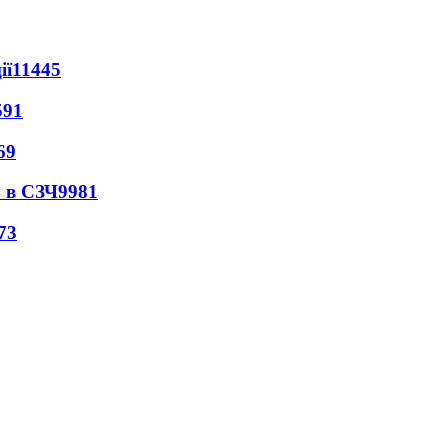
ії
11445
591
69
 в СЗЧ
9981
73