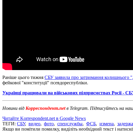
Раніше цього тижня
СБУ заявила про затримання колишнього 
фейкової "конституції" псевдореспубліки.
Українці працювали на військових підприємствах Росії - С
Новини від
Корреспондент.net
в Telegram. Підписуйтесь на на
Читайте Korrespondent.net в Google News
ТЕГИ:
СБУ
,
видео
,
фото
,
спецслужбы
,
ФСБ
,
измена
,
задерж
Якщо ви помітили помилку, виділіть необхідний текст і натисніт