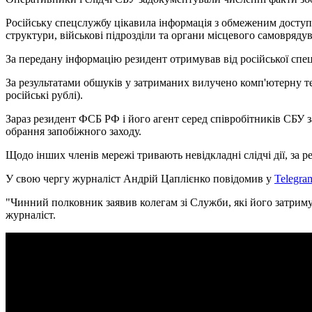
Російську спецслужбу цікавила інформація з обмеженим доступом
структури, військові підрозділи та органи місцевого самовряду
За передану інформацію резидент отримував від російської сп
За результатами обшуків у затриманих вилучено комп'ютерну тех
російські рублі).
Зараз резидент ФСБ РФ і його агент серед співробітників СБУ з
обрання запобіжного заходу.
Щодо інших членів мережі тривають невідкладні слідчі дії, за р
У свою чергу журналіст Андрій Цаплієнко повідомив у
Telegra
"Чинний полковник заявив колегам зі Служби, які його затримув
журналіст.