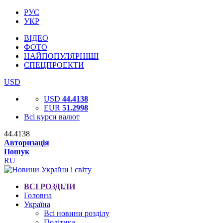
РУС
УКР
ВІДЕО
ФОТО
НАЙПОПУЛЯРНІШІ
СПЕЦПРОЕКТИ
USD
USD
44.4138
EUR
51.2998
Всі курси валют
44.4138
Авторизація
Пошук
RU
ВСІ РОЗДІЛИ
Головна
Україна
Всі новини розділу
Політика