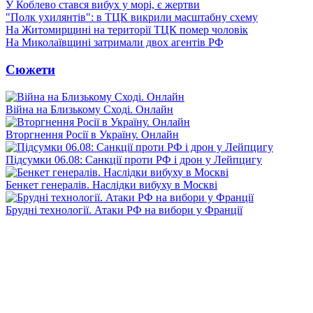
У Коблево стався вибух у морі, є жертви
"Полк ухилянтів": в ТЦК викрили масштабну схему
На Житомирщині на території ТЦК помер чоловік
На Миколаївщині затримали двох агентів РФ
Сюжети
Війна на Близькому Сході. Онлайн
Вторгнення Росії в Україну. Онлайн
Підсумки 06.08: Санкції проти РФ і дрон у Лейпцигу
Бенкет генералів. Наслідки вибуху в Москві
Брудні технології. Атаки РФ на вибори у Франції