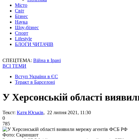
Місто
Світ
Бізнес
Наука
Шоу-бізнес
Спорт
Lifestyle
БЛОГИ ЧИТАЧІВ
СПЕЦТЕМА:
Війна в Ірані
ВСІ ТЕМИ
Вступ України в ЄС
Теракт в Барселоні
У Херсонській області вияви
Текст:
Катя Юськів
, 22 липня 2021, 11:30
0
785
Фото: Скриншот