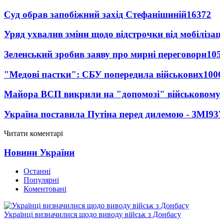
Суд обрав запобіжний захід Стефанішиній
16372
Уряд ухвалив зміни щодо відстрочки від мобілізац
Зеленський зробив заяву про мирні переговори
10
"Медові пастки": СБУ попередила військових
100
Майора ВСП викрили на "допомозі" військовому
Україна поставила Путіна перед дилемою - ЗМІ
93
Читати коментарі
Новини України
Останні
Популярні
Коментовані
Українці визначилися щодо виводу військ з Донбасу