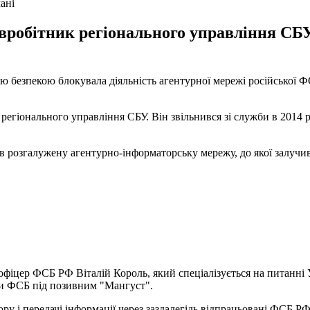
ані
робітник регіонального управління СБУ. 
 безпекою блокувала діяльність агентурної мережі російської ФС
регіонального управління СБУ. Він звільнився зі служби в 2014 р
в розгалужену агентурно-інформаторську мережу, до якої залучи
фіцер ФСБ РФ Віталій Король, який спеціалізується на питанні 
упи ФСБ під позивним "Мангуст".
у і передачі інформації через заздалегідь відпрацьовані ФСБ РФ 