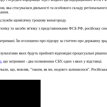
, яка стосувалася діяльності та особового складу регіонального
вання.
ецслужби щомісячну грошову винагороду.
ніку та засоби зв'язку з представниками ФСБ РФ, російську симво
атримані. Їм оголошено про підозру за статтею про державну зраду
езультатами яких будуть прийняті відповідні процесуальні рішенн
m
, що затримані - два полковники СБУ, один з яких у відставці.
али, що, мовляв, "таким, як ви, недовго залишилося". Російська