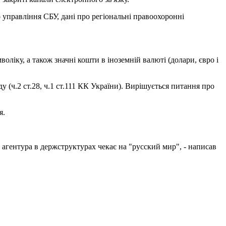
 управління СБУ, дані про регіональні правоохоронні
ліку, а також значні кошти в іноземній валюті (долари, євро і
 (ч.2 ст.28, ч.1 ст.111 КК України). Вирішується питання про
я.
 агентура в держструктурах чекає на "русский мир", - написав