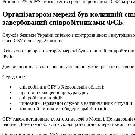
Резидент ФСБ РФ і його агент серед співробітників СБУ затрим
Організатором мережі був колишній спів
завербований співробітниками ФСБ.
Служба безпеки України спільно з контррозвідкою і внутрішньою
сайті СБУ в четвер, 22 липня.
Зазначено, що організатором мережі був колишній співробітник 
ФСБ.
Для виконання завдань російської спецслужби, резидент створи
Серед них:
співробітник СБУ в Херсонській області;
працівник місцевої прокуратури;
співробітник поліції;
чиновник Державної служби з надзвичайних ситуацій;
колишній чиновник облдержадміністрації.
СБУ також встановила куратора мережі в Москві. Це кадровий о
частині Донецької області в складі ротаційної оперативної гр
Оперативники і слідчі СБУ задокументували численні факти збор