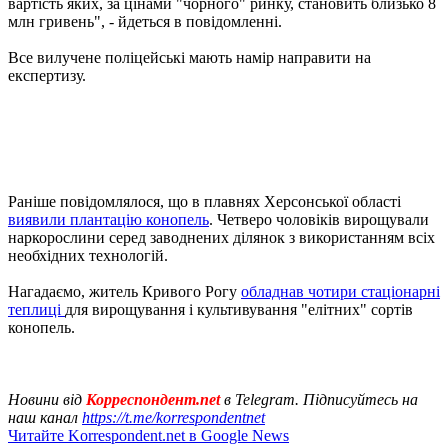
вартість яких, за цінами "чорного" ринку, становить близько 8
млн гривень", - йдеться в повідомленні.
Все вилучене поліцейські мають намір направити на
експертизу.
Раніше повідомлялося, що в плавнях Херсонської області
виявили плантацію конопель
. Четверо чоловіків вирощували
наркорослини серед заводнених ділянок з використанням всіх
необхідних технологій.
Нагадаємо, житель Кривого Рогу
обладнав чотири стаціонарні
теплиці
для вирощування і культивування "елітних" сортів
конопель.
Новини від
Корреспондент.net
в Telegram. Підписуйтесь на
наш канал
https://t.me/korrespondentnet
Читайте Korrespondent.net в Google News