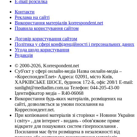
E-mail розсилка
Контакти
Реклама на сайті
Використання матеріалів korrespondent.net
Правила користування сайтом
Договір користування сайтом
Політика у сфері конфіденційності і персональних даних
Угода щодо користування
Редакція
© 2000-2026, Korrespondent.net
Суб'єкт у сфері онлайн-медіа Назва онлайн-медіа –
«КореспонденТ.net» Адреса: 02091, місто Київ,
ХАРКІВСЬКЕ ШОСЕ, будинок 172-Б, офіс 208/1 E-mail:
sunlight@mediadim.com.ua
Телефон: 044-205-43-00
Ідентифікатор медіа – R40-06068
Використання будь-яких матеріалів, розміщених на
сайті, дозволяється за умови посилання на
Корреспондент.net.
При копіюванні матеріалів зі сторінки « Новини України
і світу» , для інтернет - видань - обов'язкове пряме
відкрите для пошукових систем гіперпосилання .
Посилання має бути розміщена в незалежності від