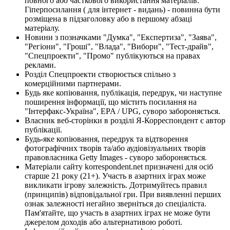
повного або часткового використання матеріалів.
Гіперпосилання ( для інтернет - видань) - повинна бути
розміщена в підзаголовку або в першому абзаці
матеріалу.
Новини з позначками "Думка", "Експертиза", "Заява",
"Регіони", "Гроші", "Влада", "Вибори", "Тест-драйв",
"Спецпроекти", "Промо" публікуються на правах
реклами.
Розділ Спецпроекти створюється спільно з
комерційними партнерами.
Будь яке копіювання, публікація, передрук, чи наступне
поширення інформації, що містить посилання на
"Інтерфакс-Україна", EPA / UPG, суворо забороняється.
Власник веб-сторінки в розділі Я-Корреспондент є автор
публікації.
Будь-яке копіювання, передрук та відтворення
фотографічних творів та/або аудіовізуальних творів
правовласника Getty Images - суворо забороняється.
Матеріали сайту korrespondent.net призначені для осіб
старше 21 року (21+). Участь в азартних іграх може
викликати ігрову залежність. Дотримуйтесь правил
(принципів) відповідальної гри. При виявленні перших
ознак залежності негайно зверніться до спеціаліста.
Пам'ятайте, що участь в азартних іграх не може бути
джерелом доходів або альтернативою роботі.