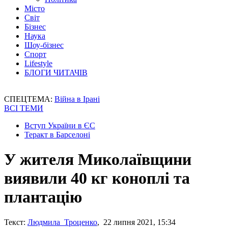
Місто
Світ
Бізнес
Наука
Шоу-бізнес
Спорт
Lifestyle
БЛОГИ ЧИТАЧІВ
СПЕЦТЕМА:
Війна в Ірані
ВСІ ТЕМИ
Вступ України в ЄС
Теракт в Барселоні
У жителя Миколаївщини
виявили 40 кг коноплі та
плантацію
Текст:
Людмила Троценко
, 22 липня 2021, 15:34