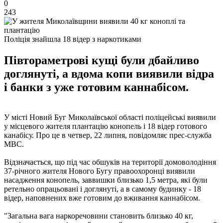
0
243
Поліція знайшла 18 відер з наркотиками
Півтораметрові кущі були дбайливо
доглянуті, а вдома копи виявили відра
і банки з уже готовим каннабісом.
У місті Новий Буг Миколаївської області поліцейські виявили
у місцевого жителя плантацію конопель і 18 відер готового
канабісу. Про це в четвер, 22 липня, повідомляє прес-служба
МВС.
Відзначається, що під час обшуків на території домоволодіння
37-річного жителя Нового Бугу правоохоронці виявили
насадження конопель, заввишки близько 1,5 метра, які були
ретельно опрацьовані і доглянуті, а в самому будинку - 18
відер, наповнених вже готовим до вживання каннабісом.
"Загальна вага наркоречовини становить близько 40 кг,