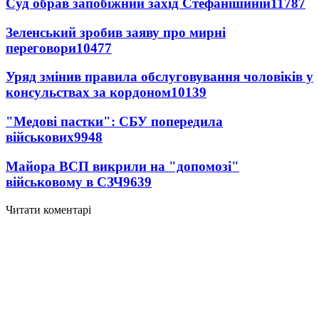
Суд обрав запобіжний захід Стефанішиній
11787
Зеленський зробив заяву про мирні
переговори
10477
Уряд змінив правила обслуговування чоловіків у
консульствах за кордоном
10139
"Медові пастки": СБУ попередила
військових
9948
Майора ВСП викрили на "допомозі"
військовому в СЗЧ
9639
Читати коментарі