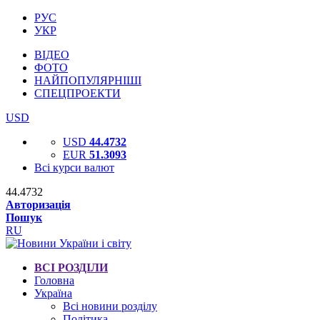
РУС
УКР
ВІДЕО
ФОТО
НАЙПОПУЛЯРНІШІ
СПЕЦПРОЕКТИ
USD
USD
44.4732
EUR
51.3093
Всі курси валют
44.4732
Авторизація
Пошук
RU
ВСІ РОЗДІЛИ
Головна
Україна
Всі новини розділу
Політика