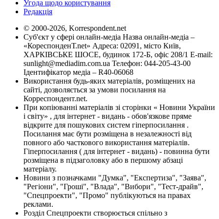
Угода щодо користування
Редакція
© 2000-2026, Korrespondent.net
Суб'єкт у сфері онлайн-медіа Назва онлайн-медіа –
«КореспонденТ.net» Адреса: 02091, місто Київ,
ХАРКІВСЬКЕ ШОСЕ, будинок 172-Б, офіс 208/1 E-mail:
sunlight@mediadim.com.ua
Телефон: 044-205-43-00
Ідентифікатор медіа – R40-06068
Використання будь-яких матеріалів, розміщених на
сайті, дозволяється за умови посилання на
Корреспондент.net.
При копіюванні матеріалів зі сторінки « Новини України
і світу» , для інтернет - видань - обов'язкове пряме
відкрите для пошукових систем гіперпосилання .
Посилання має бути розміщена в незалежності від
повного або часткового використання матеріалів.
Гіперпосилання ( для інтернет - видань) - повинна бути
розміщена в підзаголовку або в першому абзаці
матеріалу.
Новини з позначками "Думка", "Експертиза", "Заява",
"Регіони", "Гроші", "Влада", "Вибори", "Тест-драйв",
"Спецпроекти", "Промо" публікуються на правах
реклами.
Розділ Спецпроекти створюється спільно з