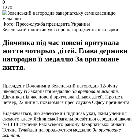
0
1270
Фото: Пресс-служба президента Украины
Зеленський підписав указ про нагородження школярки
Дівчинка під час повені врятувала
життя чотирьох дітей. Глава держави
нагородив її медаллю За врятоване
життя.
Президент Володимир Зеленський нагородив 12-річну
школярку із Закарпаття медаллю
За врятоване життя.
Дівчинка під час повені врятувала кількох дітей. Про це в
четвер, 22 липня, повідомляє прес-служба Офісу президента.
Відзначається, що Зеленський підписав указ, яким учениця
сьомого класу Ясінянської загальноосвітньої середньої школи
№1 I-III ступенів Рахівського району Закарпатської області
Тетяна Тулайдан нагороджується медаллю
За врятоване
життя.