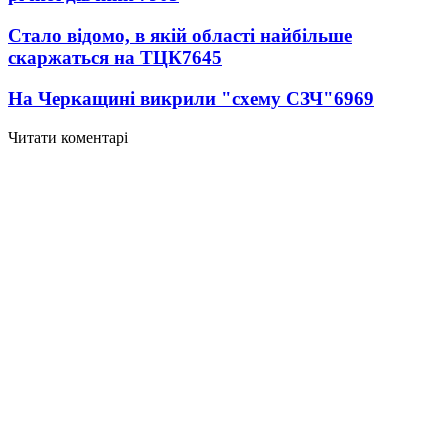
Стало відомо, в якій області найбільше
скаржаться на ТЦК
7645
На Черкащині викрили "схему СЗЧ"
6969
Читати коментарі