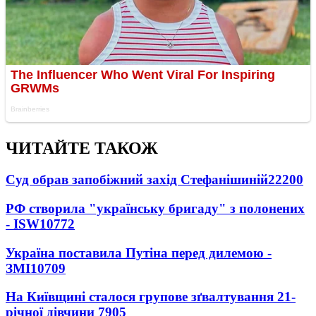
ЧИТАЙТЕ ТАКОЖ
Суд обрав запобіжний захід Стефанішиній
22200
РФ створила "українську бригаду" з полонених
- ISW
10772
Україна поставила Путіна перед дилемою -
ЗМІ
10709
На Київщині сталося групове зґвалтування 21-
річної дівчини
7905