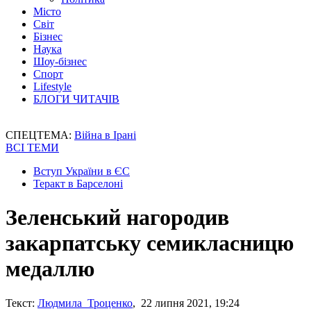
Місто
Світ
Бізнес
Наука
Шоу-бізнес
Спорт
Lifestyle
БЛОГИ ЧИТАЧІВ
СПЕЦТЕМА:
Війна в Ірані
ВСІ ТЕМИ
Вступ України в ЄС
Теракт в Барселоні
Зеленський нагородив
закарпатську семикласницю
медаллю
Текст:
Людмила Троценко
, 22 липня 2021, 19:24