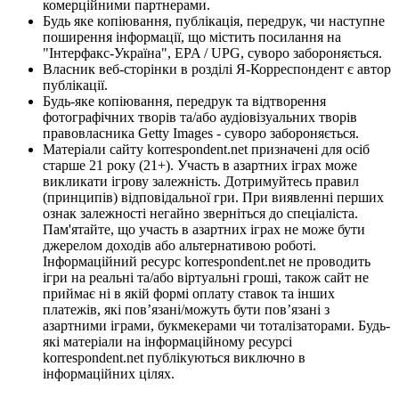
комерційними партнерами.
Будь яке копіювання, публікація, передрук, чи наступне
поширення інформації, що містить посилання на
"Інтерфакс-Україна", EPA / UPG, суворо забороняється.
Власник веб-сторінки в розділі Я-Корреспондент є автор
публікації.
Будь-яке копіювання, передрук та відтворення
фотографічних творів та/або аудіовізуальних творів
правовласника Getty Images - суворо забороняється.
Матеріали сайту korrespondent.net призначені для осіб
старше 21 року (21+). Участь в азартних іграх може
викликати ігрову залежність. Дотримуйтесь правил
(принципів) відповідальної гри. При виявленні перших
ознак залежності негайно зверніться до спеціаліста.
Пам'ятайте, що участь в азартних іграх не може бути
джерелом доходів або альтернативою роботі.
Інформаційний ресурс korrespondent.net не проводить
ігри на реальні та/або віртуальні гроші, також сайт не
приймає ні в якій формі оплату ставок та інших
платежів, які пов’язані/можуть бути пов’язані з
азартними іграми, букмекерами чи тоталізаторами. Будь-
які матеріали на інформаційному ресурсі
korrespondent.net публікуються виключно в
інформаційних цілях.