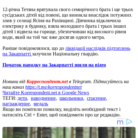
12-річна Тетяна врятувала свого семирічного брата і ще трьох
сусідських дітей від повені, що виникла внаслідок потужних
злив у селищі Ясіня на Рахівщині. Дівчинка відключила
електрику в будинку, взяла молодшого брата і трьох інших
дітей і відвела на горище, убезпечивши від високого рівня
води, який на той час вже досягав одного метра.
Раніше повідомлялося, що до
ліквідації наслідків підтоплень
на Закарпатті
залучили Національну гвардію.
Початок паводку на Закарпатті зняли на відео
Новини від
Корреспондент.net
в Telegram. Підписуйтесь на
наш канал
https://t.me/korrespondentnet
Читайте Korrespondent.net в Google News
ТЕГИ:
дети
,
наводнение
,
школьники
,
спасение
,
награждение
,
медаль
Якщо ви помітили помилку, виділіть необхідний текст і
натисніть Ctrl + Enter, щоб повідомити про це редакцію.