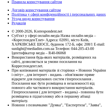
Правила користування сайтом
Договір користування сайтом
Політика у сфері конфіденційності і персональних даних
Угода щодо користування
Редакція
© 2000-2026, Korrespondent.net
Суб'єкт у сфері онлайн-медіа Назва онлайн-медіа –
«КореспонденТ.net» Адреса: 02091, місто Київ,
ХАРКІВСЬКЕ ШОСЕ, будинок 172-Б, офіс 208/1 E-mail:
sunlight@mediadim.com.ua
Телефон: 044-205-43-00
Ідентифікатор медіа – R40-06068
Використання будь-яких матеріалів, розміщених на
сайті, дозволяється за умови посилання на
Корреспондент.net.
При копіюванні матеріалів зі сторінки « Новини України
і світу» , для інтернет - видань - обов'язкове пряме
відкрите для пошукових систем гіперпосилання .
Посилання має бути розміщена в незалежності від
повного або часткового використання матеріалів.
Гіперпосилання ( для інтернет - видань) - повинна бути
розміщена в підзаголовку або в першому абзаці
матеріалу.
Новини з позначками "Думка", "Експертиза", "Заява",