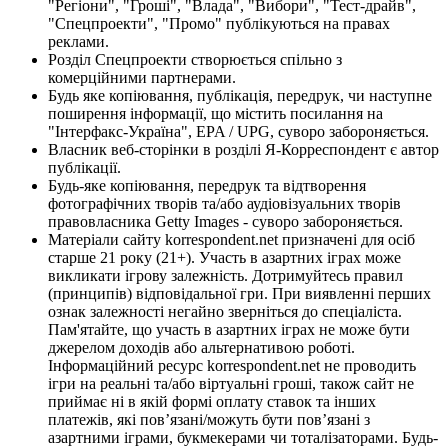
"Регіони", "Гроші", "Влада", "Вибори", "Тест-драйв",
"Спецпроекти", "Промо" публікуються на правах
реклами.
Розділ Спецпроекти створюється спільно з
комерційними партнерами.
Будь яке копіювання, публікація, передрук, чи наступне
поширення інформації, що містить посилання на
"Інтерфакс-Україна", EPA / UPG, суворо забороняється.
Власник веб-сторінки в розділі Я-Корреспондент є автор
публікації.
Будь-яке копіювання, передрук та відтворення
фотографічних творів та/або аудіовізуальних творів
правовласника Getty Images - суворо забороняється.
Матеріали сайту korrespondent.net призначені для осіб
старше 21 року (21+). Участь в азартних іграх може
викликати ігрову залежність. Дотримуйтесь правил
(принципів) відповідальної гри. При виявленні перших
ознак залежності негайно зверніться до спеціаліста.
Пам'ятайте, що участь в азартних іграх не може бути
джерелом доходів або альтернативою роботі.
Інформаційний ресурс korrespondent.net не проводить
ігри на реальні та/або віртуальні гроші, також сайт не
приймає ні в якій формі оплату ставок та інших
платежів, які пов’язані/можуть бути пов’язані з
азартними іграми, букмекерами чи тоталізаторами. Будь-