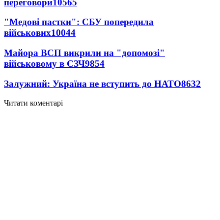
переговори
10565
"Медові пастки": СБУ попередила
військових
10044
Майора ВСП викрили на "допомозі"
військовому в СЗЧ
9854
Залужний: Україна не вступить до НАТО
8632
Читати коментарі