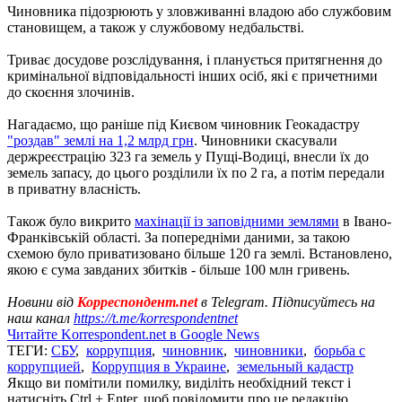
Чиновника підозрюють у зловживанні владою або службовим
становищем, а також у службовому недбальстві.
Триває досудове розслідування, і планується притягнення до
кримінальної відповідальності інших осіб, які є причетними
до скоєння злочинів.
Нагадаємо, що раніше під Києвом чиновник Геокадастру
"роздав" землі на 1,2 млрд грн
. Чиновники скасували
держреєстрацію 323 га земель у Пущі-Водиці, внесли їх до
земель запасу, до цього розділили їх по 2 га, а потім передали
в приватну власність.
Також було викрито
махінації із заповідними землями
в Івано-
Франківській області. За попередніми даними, за такою
схемою було приватизовано більше 120 га землі. Встановлено,
якою є ​​сума завданих збитків - більше 100 млн гривень.
Новини від
Корреспондент.net
в Telegram. Підписуйтесь на
наш канал
https://t.me/korrespondentnet
Читайте Korrespondent.net в Google News
ТЕГИ:
СБУ
,
коррупция
,
чиновник
,
чиновники
,
борьба с
коррупцией
,
Коррупция в Украине
,
земельный кадастр
Якщо ви помітили помилку, виділіть необхідний текст і
натисніть Ctrl + Enter, щоб повідомити про це редакцію.