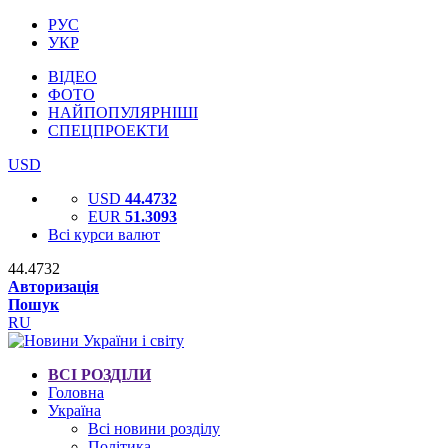
РУС
УКР
ВІДЕО
ФОТО
НАЙПОПУЛЯРНІШІ
СПЕЦПРОЕКТИ
USD
USD
44.4732
EUR
51.3093
Всі курси валют
44.4732
Авторизація
Пошук
RU
ВСІ РОЗДІЛИ
Головна
Україна
Всі новини розділу
Політика