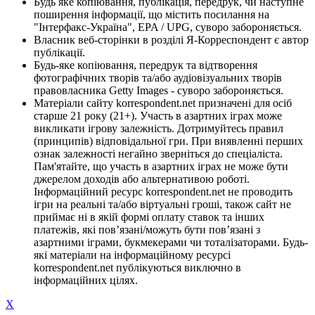
Будь яке копіювання, публікація, передрук, чи наступне
поширення інформації, що містить посилання на
"Інтерфакс-Україна", EPA / UPG, суворо забороняється.
Власник веб-сторінки в розділі Я-Корреспондент є автор
публікації.
Будь-яке копіювання, передрук та відтворення
фотографічних творів та/або аудіовізуальних творів
правовласника Getty Images - суворо забороняється.
Матеріали сайту korrespondent.net призначені для осіб
старше 21 року (21+). Участь в азартних іграх може
викликати ігрову залежність. Дотримуйтесь правил
(принципів) відповідальної гри. При виявленні перших
ознак залежності негайно зверніться до спеціаліста.
Пам'ятайте, що участь в азартних іграх не може бути
джерелом доходів або альтернативою роботі.
Інформаційний ресурс korrespondent.net не проводить
ігри на реальні та/або віртуальні гроші, також сайт не
приймає ні в якій формі оплату ставок та інших
платежів, які пов’язані/можуть бути пов’язані з
азартними іграми, букмекерами чи тоталізаторами. Будь-
які матеріали на інформаційному ресурсі
korrespondent.net публікуються виключно в
інформаційних цілях.
X