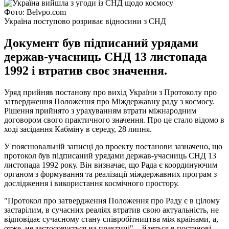
Фото: Belvpo.com
Україна поступово розриває відносини з СНД
Документ був підписаний урядами
держав-учасниць СНД 13 листопада
1992 і втратив своє значення.
Уряд прийняв постанову про вихід України з Протоколу про
затвердження Положення про Міждержавну раду з космосу.
Рішення прийнято з урахуванням втрати міжнародним
договором свого практичного значення. Про це стало відомо в
ході засідання Кабміну в середу, 28 липня.
У пояснювальній записці до проекту постанови зазначено, що
протокол був підписаний урядами держав-учасниць СНД 13
листопада 1992 року. Він визначає, що Рада є координуючим
органом з формування та реалізації міждержавних програм з
дослідження і використання космічного простору.
"Протокол про затвердження Положення про Раду є в цілому
застарілим, в сучасних реаліях втратив свою актуальність, не
відповідає сучасному стану співробітництва між країнами, а,
отже, не застосовується на практиці", - йдеться в постанові.