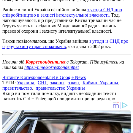
Раніше в липні Україна офіційно вийшла
з угоди СНД про
співробітництво в захисті інтелектуальної власності.
Тоді
наголошувалося, що представники Києва тривалий час не
беруть участь в засіданнях Міждержавної ради з питань
правової охорони і захисту інтелектуальної власності.
Також повідомлялося, що Україна вийшла
з угоди із СНД про
сферу захисту прав споживачів
, яка діяла з 2002 року.
Новини від
Корреспондент.net
в Telegram. Підписуйтесь на
наш канал
https://t.me/korrespondentnet
Читайте Korrespondent.net в Google News
ТЕГИ:
Украина
,
СНГ
,
законы
,
закон
,
Кабмин Украины
,
правительство
,
правительство Украины
Якщо ви помітили помилку, виділіть необхідний текст і
натисніть Ctrl + Enter, щоб повідомити про це редакцію.