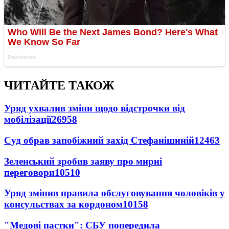
ЧИТАЙТЕ ТАКОЖ
Уряд ухвалив зміни щодо відстрочки від
мобілізації
26958
Суд обрав запобіжний захід Стефанішиній
12463
Зеленський зробив заяву про мирні
переговори
10510
Уряд змінив правила обслуговування чоловіків у
консульствах за кордоном
10158
"Медові пастки": СБУ попередила