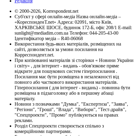
Редакція
© 2000-2026, Korrespondent.net
Суб'єкт у сфері онлайн-медіа Назва онлайн-медіа –
«КореспонденТ.net» Адреса: 02091, місто Київ,
ХАРКІВСЬКЕ ШОСЕ, будинок 172-Б, офіс 208/1 E-mail:
sunlight@mediadim.com.ua
Телефон: 044-205-43-00
Ідентифікатор медіа – R40-06068
Використання будь-яких матеріалів, розміщених на
сайті, дозволяється за умови посилання на
Корреспондент.net.
При копіюванні матеріалів зі сторінки « Новини України
і світу» , для інтернет - видань - обов'язкове пряме
відкрите для пошукових систем гіперпосилання .
Посилання має бути розміщена в незалежності від
повного або часткового використання матеріалів.
Гіперпосилання ( для інтернет - видань) - повинна бути
розміщена в підзаголовку або в першому абзаці
матеріалу.
Новини з позначками "Думка", "Експертиза", "Заява",
"Регіони", "Гроші", "Влада", "Вибори", "Тест-драйв",
"Спецпроекти", "Промо" публікуються на правах
реклами.
Розділ Спецпроекти створюється спільно з
комерційними партнерами.