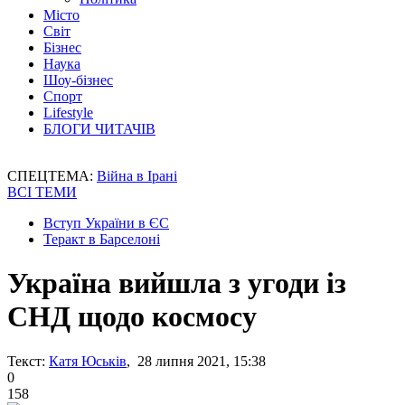
Місто
Світ
Бізнес
Наука
Шоу-бізнес
Спорт
Lifestyle
БЛОГИ ЧИТАЧІВ
СПЕЦТЕМА:
Війна в Ірані
ВСІ ТЕМИ
Вступ України в ЄС
Теракт в Барселоні
Україна вийшла з угоди із
СНД щодо космосу
Текст:
Катя Юськів
, 28 липня 2021, 15:38
0
158