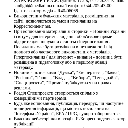
ХАРКІВСЬКЕ ШОСЕ, будинок 172-Б, офіс 208/1 E-mail:
sunlight@mediadim.com.ua
Телефон: 044-205-43-00
Ідентифікатор медіа – R40-06068
Використання будь-яких матеріалів, розміщених на
сайті, дозволяється за умови посилання на
Корреспондент.net.
При копіюванні матеріалів зі сторінки « Новини України
і світу» , для інтернет - видань - обов'язкове пряме
відкрите для пошукових систем гіперпосилання .
Посилання має бути розміщена в незалежності від
повного або часткового використання матеріалів.
Гіперпосилання ( для інтернет - видань) - повинна бути
розміщена в підзаголовку або в першому абзаці
матеріалу.
Новини з позначками "Думка", "Експертиза", "Заява",
"Регіони", "Гроші", "Влада", "Вибори", "Тест-драйв",
"Спецпроекти", "Промо" публікуються на правах
реклами.
Розділ Спецпроекти створюється спільно з
комерційними партнерами.
Будь яке копіювання, публікація, передрук, чи наступне
поширення інформації, що містить посилання на
"Інтерфакс-Україна", EPA / UPG, суворо забороняється.
Власник веб-сторінки в розділі Я-Корреспондент є автор
публікації.