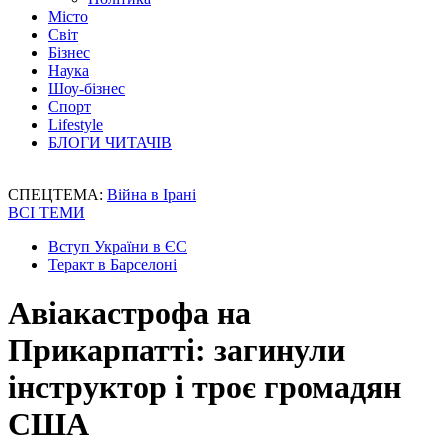
Місто
Світ
Бізнес
Наука
Шоу-бізнес
Спорт
Lifestyle
БЛОГИ ЧИТАЧІВ
СПЕЦТЕМА:
Війна в Ірані
ВСІ ТЕМИ
Вступ України в ЄС
Теракт в Барселоні
Авіакастрофа на
Прикарпатті: загинули
інструктор і троє громадян
США