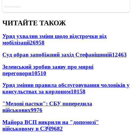
ЧИТАЙТЕ ТАКОЖ
Уряд ухвалив зміни щодо відстрочки від
мобілізації
26958
Суд обрав запобіжний захід Стефанішиній
12463
Зеленський зробив заяву про мирні
переговори
10510
Уряд змінив правила обслуговування чоловіків у
консульствах за кордоном
10158
"Медові пастки": СБУ попередила
військових
9976
Майора ВСП викрили на "допомозі"
військовому в СЗЧ
9682