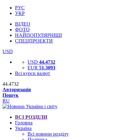
РУС
УКР
ВІДЕО
ФОТО
НАЙПОПУЛЯРНІШІ
СПЕЦПРОЕКТИ
USD
USD
44.4732
EUR
51.3093
Всі курси валют
44.4732
Авторизація
Пошук
RU
ВСІ РОЗДІЛИ
Головна
Україна
Всі новини розділу
Політика