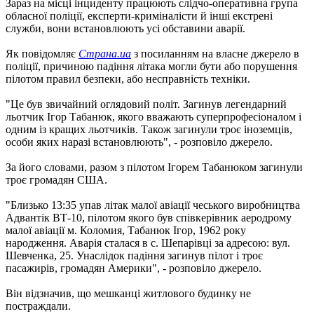
Зараз на місці інциденту працюють слідчо-оперативна група
обласної поліції, експерти-криміналісти й інші екстрені
служби, вони встановлюють усі обставини аварії.
Як повідомляє
Страна.ua
з посиланням на власне джерело в
поліції, причиною падіння літака могли бути або порушення
пілотом правил безпеки, або несправність техніки.
"Це був звичайний оглядовий політ. Загинув легендарний
льотчик Ігор Табанюк, якого вважають суперпрофесіоналом і
одним із кращих льотчиків. Також загинули троє іноземців,
особи яких наразі встановлюють", - розповіло джерело.
За його словами, разом з пілотом Ігорем Табанюком загинули
троє громадян США.
"Близько 13:35 упав літак малої авіації чеського виробництва
Адвантік ВТ-10, пілотом якого був співкерівник аеродрому
малої авіації м. Коломия, Табанюк Ігор, 1962 року
народження. Аварія сталася в с. Шепарівці за адресою: вул.
Шевченка, 25. Унаслідок падіння загинув пілот і троє
пасажирів, громадян Америки", - розповіло джерело.
Він відзначив, що мешканці житлового будинку не
постраждали.