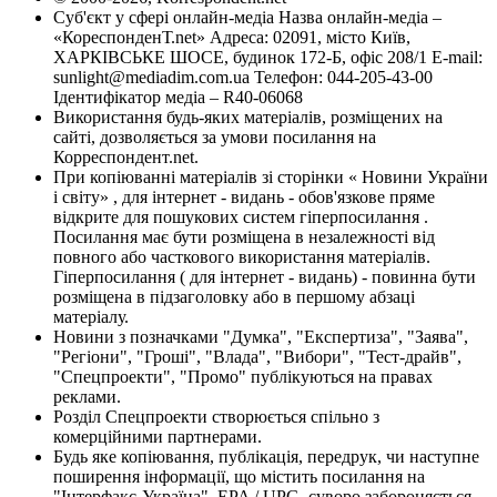
Суб'єкт у сфері онлайн-медіа Назва онлайн-медіа –
«КореспонденТ.net» Адреса: 02091, місто Київ,
ХАРКІВСЬКЕ ШОСЕ, будинок 172-Б, офіс 208/1 E-mail:
sunlight@mediadim.com.ua
Телефон: 044-205-43-00
Ідентифікатор медіа – R40-06068
Використання будь-яких матеріалів, розміщених на
сайті, дозволяється за умови посилання на
Корреспондент.net.
При копіюванні матеріалів зі сторінки « Новини України
і світу» , для інтернет - видань - обов'язкове пряме
відкрите для пошукових систем гіперпосилання .
Посилання має бути розміщена в незалежності від
повного або часткового використання матеріалів.
Гіперпосилання ( для інтернет - видань) - повинна бути
розміщена в підзаголовку або в першому абзаці
матеріалу.
Новини з позначками "Думка", "Експертиза", "Заява",
"Регіони", "Гроші", "Влада", "Вибори", "Тест-драйв",
"Спецпроекти", "Промо" публікуються на правах
реклами.
Розділ Спецпроекти створюється спільно з
комерційними партнерами.
Будь яке копіювання, публікація, передрук, чи наступне
поширення інформації, що містить посилання на
"Інтерфакс-Україна", EPA / UPG, суворо забороняється.