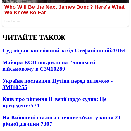
ЧИТАЙТЕ ТАКОЖ
Суд обрав запобіжний захід Стефанішиній
20164
Майора ВСП викрили на "допомозі"
військовому в СЗЧ
10289
Україна поставила Путіна перед дилемою -
ЗМІ
10255
Київ про рішення Швеції щодо судна: Це
прецедент
7574
На Київщині сталося групове зґвалтування 21-
річної дівчини
7307