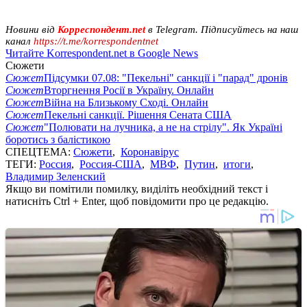
Новини від
Корреспондент.net
в Telegram. Підписуйтесь на наш
канал
https://t.me/korrespondentnet
Читайте Korrespondent.net в Google News
Сюжети
Сюжет
Підсумки 07.08: "Пекельні" санкції і "парад" дронів
Сюжет
Вторгнення Росії в Україну. Онлайн
Сюжет
Війна на Близькому Сході. Онлайн
Сюжет
Пекельні санкції. Рішення Сената США
Сюжет
"Полювати на лучника, а не на стрілу". Як Україні
боротись з балістикою
СПЕЦТЕМА:
Сюжети
,
Коронавірус
ТЕГИ:
Россия
,
Россия-США
,
МВФ
,
Путин
,
итоги
,
Владимир Зеленский
Якщо ви помітили помилку, виділіть необхідний текст і
натисніть Ctrl + Enter, щоб повідомити про це редакцію.