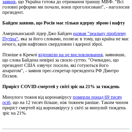
заявив
, що Україна готова до отримання траншу МВФ. "Всі
головні реформи ми почали, вони проголосовані", - наголосив
президент.
Байден заявив, що Росія має тільки ядерну зброю і нафту
Американський лідер Джо Байден
назвав "реальну проблему
Путіна"
, яка за його словами, полягає в тому, що країна не має
нічого, крім нафтових свердловин і ядерної зброї.
Пізніше в Кремлі
відповіли на це висловлювання
, заявивши,
що слова Байдена невірні за своєю суттю. "Очевидно, що
президент США озвучує посили, які готуються його
апаратом", - заявив прес-секретар президента РФ Дмитро
Пєсков.
Приріст COVID-смертей у світі зріс на 21% за тиждень
Минулого тижня від коронавірусу
померли понад 69 тисяч
осіб
, що на 12 тисяч більше, ніж тижнем раніше. Таким чином
приріст смертей від коронавірусу у світі за минулий тиждень
зріс на 21%.