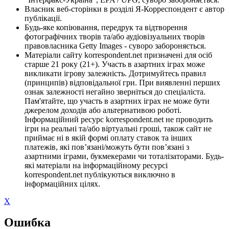
Власник веб-сторінки в розділі Я-Корреспондент є автор
публікації.
Будь-яке копіювання, передрук та відтворення
фотографічних творів та/або аудіовізуальних творів
правовласника Getty Images - суворо забороняється.
Матеріали сайту korrespondent.net призначені для осіб
старше 21 року (21+). Участь в азартних іграх може
викликати ігрову залежність. Дотримуйтесь правил
(принципів) відповідальної гри. При виявленні перших
ознак залежності негайно зверніться до спеціаліста.
Пам'ятайте, що участь в азартних іграх не може бути
джерелом доходів або альтернативою роботі.
Інформаційний ресурс korrespondent.net не проводить
ігри на реальні та/або віртуальні гроші, також сайт не
приймає ні в якій формі оплату ставок та інших
платежів, які пов’язані/можуть бути пов’язані з
азартними іграми, букмекерами чи тоталізаторами. Будь-
які матеріали на інформаційному ресурсі
korrespondent.net публікуються виключно в
інформаційних цілях.
X
Ошибка