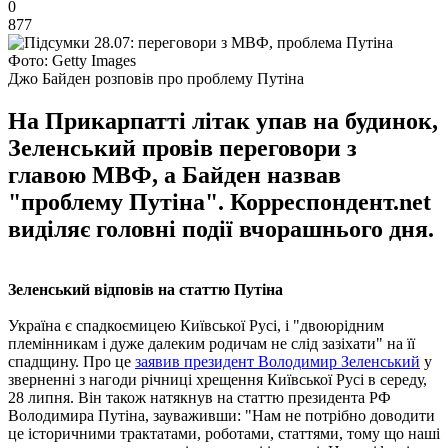
0
877
Фото: Getty Images
Джо Байден розповів про проблему Путіна
На Прикарпатті літак упав на будинок,
Зеленський провів переговори з
главою МВФ, а Байден назвав
"проблему Путіна". Корреспондент.net
виділяє головні події вчорашнього дня.
Зеленський відповів на статтю Путіна
Україна є спадкоємицею Київської Русі, і "двоюрідним
племінникам і дуже далеким родичам не слід зазіхати" на її
спадщину. Про це
заявив президент Володимир Зеленський
у
зверненні з нагоди річниці хрещення Київської Русі в середу,
28 липня. Він також натякнув на статтю президента РФ
Володимира Путіна, зауваживши: "Нам не потрібно доводити
це історичними трактатами, роботами, статтями, тому що наші