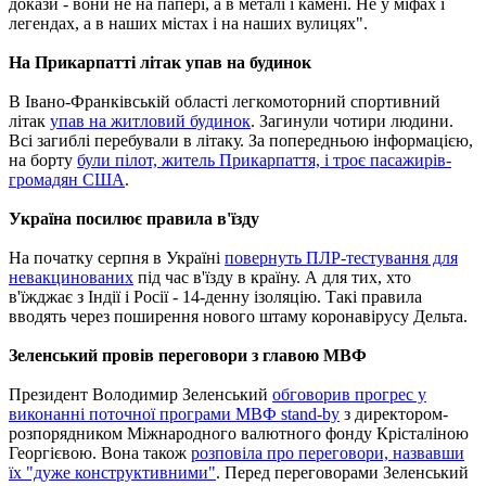
докази - вони не на папері, а в металі і камені. Не у міфах і
легендах, а в наших містах і на наших вулицях".
На Прикарпатті літак упав на будинок
В Івано-Франківській області легкомоторний спортивний
літак
упав на житловий будинок
. Загинули чотири людини.
Всі загиблі перебували в літаку. За попередньою інформацією,
на борту
були пілот, житель Прикарпаття, і троє пасажирів-
громадян США
.
Україна посилює правила в'їзду
На початку серпня в Україні
повернуть ПЛР-тестування для
невакцинованих
під час в'їзду в країну. А для тих, хто
в'їжджає з Індії і Росії - 14-денну ізоляцію. Такі правила
вводять через поширення нового штаму коронавірусу Дельта.
Зеленський провів переговори з главою МВФ
Президент Володимир Зеленський
обговорив прогрес у
виконанні поточної програми МВФ stand-by
з директором-
розпорядником Міжнародного валютного фонду Крісталіною
Георгієвою. Вона також
розповіла про переговори, назвавши
їх "дуже конструктивними"
. Перед переговорами Зеленський