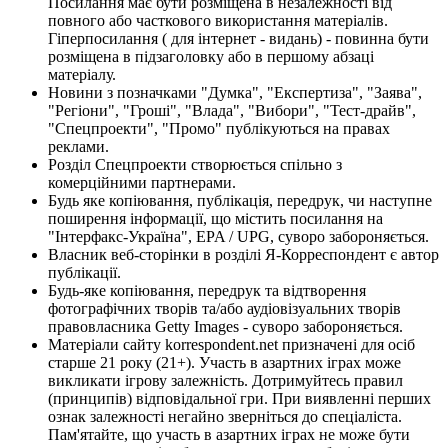
Посилання має бути розміщена в незалежності від
повного або часткового використання матеріалів.
Гіперпосилання ( для інтернет - видань) - повинна бути
розміщена в підзаголовку або в першому абзаці
матеріалу.
Новини з позначками "Думка", "Експертиза", "Заява",
"Регіони", "Гроші", "Влада", "Вибори", "Тест-драйв",
"Спецпроекти", "Промо" публікуються на правах
реклами.
Розділ Спецпроекти створюється спільно з
комерційними партнерами.
Будь яке копіювання, публікація, передрук, чи наступне
поширення інформації, що містить посилання на
"Інтерфакс-Україна", EPA / UPG, суворо забороняється.
Власник веб-сторінки в розділі Я-Корреспондент є автор
публікації.
Будь-яке копіювання, передрук та відтворення
фотографічних творів та/або аудіовізуальних творів
правовласника Getty Images - суворо забороняється.
Матеріали сайту korrespondent.net призначені для осіб
старше 21 року (21+). Участь в азартних іграх може
викликати ігрову залежність. Дотримуйтесь правил
(принципів) відповідальної гри. При виявленні перших
ознак залежності негайно зверніться до спеціаліста.
Пам'ятайте, що участь в азартних іграх не може бути