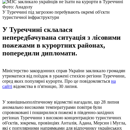
Фото: Анадолу
У Туреччині під загрозою перебувають окремі об'єкти
туристичної інфраструктури
У Туреччині склалася
непередбачувана ситуація з лісовими
пожежами в курортних районах,
попередили дипломати.
Міністерство закордонних справ України закликало громадян
утриматися від поїздок в уражені стихією регіони Туреччини,
серед яких популярні курорти. Про це повідомляється
на
сайті
відомства в п'ятницю, 30 липня.
У зовнішньополітичному відомстві нагадали, що 28 липня
аномально високими температурами повітря були
спровоковані і поширилися пожежі в південно-західних
регіонах Туреччини з високою концентрацією туристичних
об'єктів, зокрема, провінціях Анталія, Адана, Мерсин і Мугла,
які є популярними напрямками для відпочинку українських