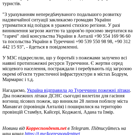
туристів.
"З урахуванням непередбачуваного подальшого розвитку
надзвичайної ситуації закликаємо громадян України
утриматися від поїздок в уражені стихією регіони. У разі
виникнення загрози життю та здоров'ю просимо звертатися на
"гарячі" лінії консульства України в Анталії +90 554 169 96 60
та посольства України в Туреччині +90 539 550 98 98, +90 312
442 15 93", - йдеться в повідомленні.
У МЗС підкреслили, що у боротьбі з пожежами залучено всі
наявні протипожежні ресурси Туреччини. Є жертви серед
місцевого населення, постраждали і перебувають під загрозою
окремі об'єкти туристичної інфраструктури в містах Бодрум,
Мармарис і т.д.
Нагадаємо,
Україна відправила до Туреччини пожежні літаки
.
Два пожежних літаки ДСНС сьогодні вилетіли для гасіння
вогнищ лісових пожеж, що виникли 28 липня поблизу міста
Манавгат (провінція Анталія) і поширилися на територію
провінцій Стамбул, Кайсері, Коджаелі, Адана та Ізмір.
Новини від
Корреспондент.net
в Telegram. Підписуйтесь на
наш канал
https://t.me/korrespondentnet