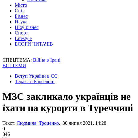
Місто
Світ
Бізнес
Наука
Шоу-бізнес
Спорт
Lifestyle
БЛОГИ ЧИТАЧІВ
СПЕЦТЕМА:
Війна в Ірані
ВСІ ТЕМИ
Вступ України в ЄС
Теракт в Барселоні
МЗС закликало українців не
їхати на курорти в Туреччині
Текст:
Людмила Троценко
, 30 липня 2021, 14:28
0
846