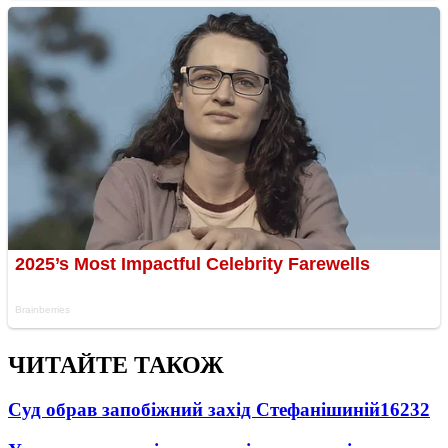
ЧИТАЙТЕ ТАКОЖ
Суд обрав запобіжний захід Стефанішиній
16232