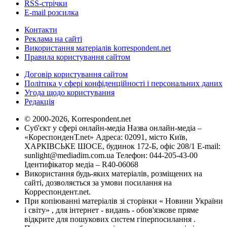
RSS-стрічки
E-mail розсилка
Контакти
Реклама на сайті
Використання матеріалів korrespondent.net
Правила користування сайтом
Договір користування сайтом
Політика у сфері конфіденційності і персональних даних
Угода щодо користування
Редакція
© 2000-2026, Korrespondent.net
Суб'єкт у сфері онлайн-медіа Назва онлайн-медіа –
«КореспонденТ.net» Адреса: 02091, місто Київ,
ХАРКІВСЬКЕ ШОСЕ, будинок 172-Б, офіс 208/1 E-mail:
sunlight@mediadim.com.ua
Телефон: 044-205-43-00
Ідентифікатор медіа – R40-06068
Використання будь-яких матеріалів, розміщених на
сайті, дозволяється за умови посилання на
Корреспондент.net.
При копіюванні матеріалів зі сторінки « Новини України
і світу» , для інтернет - видань - обов'язкове пряме
відкрите для пошукових систем гіперпосилання .