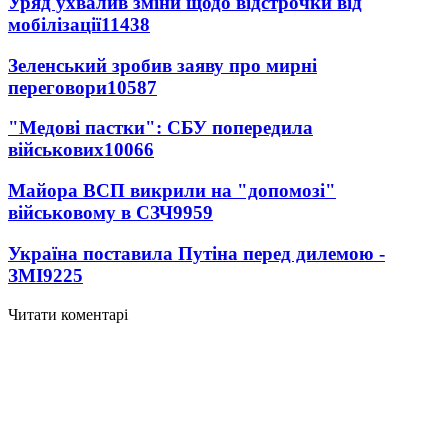
Уряд ухвалив зміни щодо відстрочки від
мобілізації
11438
Зеленський зробив заяву про мирні
переговори
10587
"Медові пастки": СБУ попередила
військових
10066
Майора ВСП викрили на "допомозі"
військовому в СЗЧ
9959
Україна поставила Путіна перед дилемою -
ЗМІ
9225
Читати коментарі