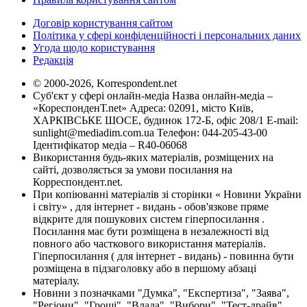
Договір користування сайтом
Політика у сфері конфіденційності і персональних даних
Угода щодо користування
Редакція
© 2000-2026, Korrespondent.net
Суб'єкт у сфері онлайн-медіа Назва онлайн-медіа –
«КореспонденТ.net» Адреса: 02091, місто Київ,
ХАРКІВСЬКЕ ШОСЕ, будинок 172-Б, офіс 208/1 E-mail:
sunlight@mediadim.com.ua
Телефон: 044-205-43-00
Ідентифікатор медіа – R40-06068
Використання будь-яких матеріалів, розміщених на
сайті, дозволяється за умови посилання на
Корреспондент.net.
При копіюванні матеріалів зі сторінки « Новини України
і світу» , для інтернет - видань - обов'язкове пряме
відкрите для пошукових систем гіперпосилання .
Посилання має бути розміщена в незалежності від
повного або часткового використання матеріалів.
Гіперпосилання ( для інтернет - видань) - повинна бути
розміщена в підзаголовку або в першому абзаці
матеріалу.
Новини з позначками "Думка", "Експертиза", "Заява",
"Регіони", "Гроші", "Влада", "Вибори", "Тест-драйв",