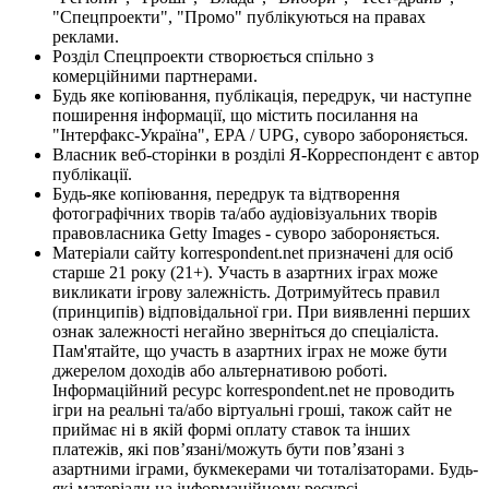
"Спецпроекти", "Промо" публікуються на правах
реклами.
Розділ Спецпроекти створюється спільно з
комерційними партнерами.
Будь яке копіювання, публікація, передрук, чи наступне
поширення інформації, що містить посилання на
"Інтерфакс-Україна", EPA / UPG, суворо забороняється.
Власник веб-сторінки в розділі Я-Корреспондент є автор
публікації.
Будь-яке копіювання, передрук та відтворення
фотографічних творів та/або аудіовізуальних творів
правовласника Getty Images - суворо забороняється.
Матеріали сайту korrespondent.net призначені для осіб
старше 21 року (21+). Участь в азартних іграх може
викликати ігрову залежність. Дотримуйтесь правил
(принципів) відповідальної гри. При виявленні перших
ознак залежності негайно зверніться до спеціаліста.
Пам'ятайте, що участь в азартних іграх не може бути
джерелом доходів або альтернативою роботі.
Інформаційний ресурс korrespondent.net не проводить
ігри на реальні та/або віртуальні гроші, також сайт не
приймає ні в якій формі оплату ставок та інших
платежів, які пов’язані/можуть бути пов’язані з
азартними іграми, букмекерами чи тоталізаторами. Будь-
які матеріали на інформаційному ресурсі