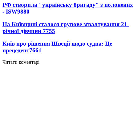
РФ створила "українську бригаду" з полонених
- ISW
9880
На Київщині сталося групове зґвалтування 21-
річної дівчини
7755
Київ про рішення Швеції щодо судна: Це
прецедент
7661
Читати коментарі