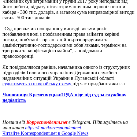
Чиновник був затриманий у грудні 2017 року неподалік від
його роботи, відразу після отримання ним першої частини
хабаря - 300 тис. доларів, а загалом сума неправомірної вигоди
сягала 500 тис. доларів.
"Суд призначив покарання у вигляді восьми років
позбавлення волі з позбавленням права займати керівні
посади, пов'язані з організаційно-розпорядчими та
адміністративно-господарськими обов'язками, терміном на
три роки та конфіскацією майна", - повідомили
правоохоронці.
Як повідомлялося раніше, начальника одного із структурних
підрозділів Головного управління Державної служби з
надзвичайних ситуацій України в Луганській області
судитимуть за шахрайську схему
під час придбання житла.
Чиновниця Кременчуцької РДА піде під суд за службову
недбалість
Новини від
Корреспондент.net
в Telegram. Підписуйтесь на
наш канал
https://t.me/korrespondentnet
Читайте Korrespondent.net в Google News