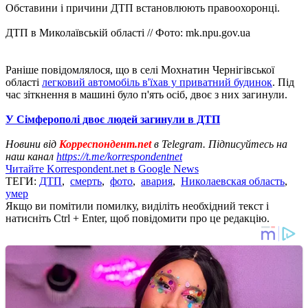
Обставини і причини ДТП встановлюють правоохоронці.
ДТП в Миколаївській області // Фото: mk.npu.gov.ua
Раніше повідомлялося, що в селі Мохнатин Чернігівської
області
легковий автомобіль в'їхав у приватний будинок
. Під
час зіткнення в машині було п'ять осіб, двоє з них загинули.
У Сімферополі двоє людей загинули в ДТП
Новини від
Корреспондент.net
в Telegram. Підписуйтесь на
наш канал
https://t.me/korrespondentnet
Читайте Korrespondent.net в Google News
ТЕГИ:
ДТП
,
смерть
,
фото
,
авария
,
Николаевская область
,
умер
Якщо ви помітили помилку, виділіть необхідний текст і
натисніть Ctrl + Enter, щоб повідомити про це редакцію.