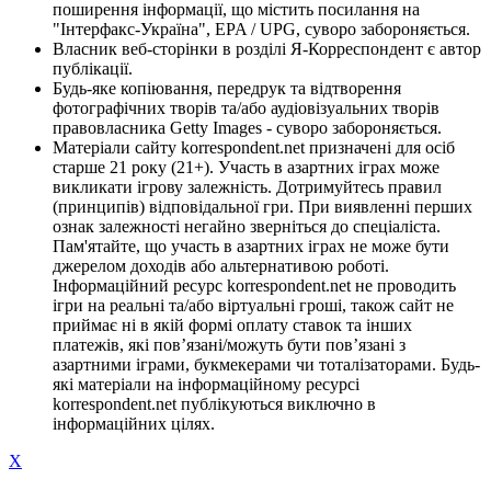
поширення інформації, що містить посилання на
"Інтерфакс-Україна", EPA / UPG, суворо забороняється.
Власник веб-сторінки в розділі Я-Корреспондент є автор
публікації.
Будь-яке копіювання, передрук та відтворення
фотографічних творів та/або аудіовізуальних творів
правовласника Getty Images - суворо забороняється.
Матеріали сайту korrespondent.net призначені для осіб
старше 21 року (21+). Участь в азартних іграх може
викликати ігрову залежність. Дотримуйтесь правил
(принципів) відповідальної гри. При виявленні перших
ознак залежності негайно зверніться до спеціаліста.
Пам'ятайте, що участь в азартних іграх не може бути
джерелом доходів або альтернативою роботі.
Інформаційний ресурс korrespondent.net не проводить
ігри на реальні та/або віртуальні гроші, також сайт не
приймає ні в якій формі оплату ставок та інших
платежів, які пов’язані/можуть бути пов’язані з
азартними іграми, букмекерами чи тоталізаторами. Будь-
які матеріали на інформаційному ресурсі
korrespondent.net публікуються виключно в
інформаційних цілях.
X