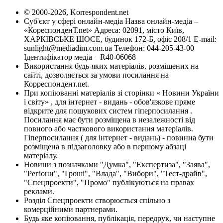
© 2000-2026, Korrespondent.net
Суб'єкт у сфері онлайн-медіа Назва онлайн-медіа –
«КореспонденТ.net» Адреса: 02091, місто Київ,
ХАРКІВСЬКЕ ШОСЕ, будинок 172-Б, офіс 208/1 E-mail:
sunlight@mediadim.com.ua
Телефон: 044-205-43-00
Ідентифікатор медіа – R40-06068
Використання будь-яких матеріалів, розміщених на
сайті, дозволяється за умови посилання на
Корреспондент.net.
При копіюванні матеріалів зі сторінки « Новини України
і світу» , для інтернет - видань - обов'язкове пряме
відкрите для пошукових систем гіперпосилання .
Посилання має бути розміщена в незалежності від
повного або часткового використання матеріалів.
Гіперпосилання ( для інтернет - видань) - повинна бути
розміщена в підзаголовку або в першому абзаці
матеріалу.
Новини з позначками "Думка", "Експертиза", "Заява",
"Регіони", "Гроші", "Влада", "Вибори", "Тест-драйв",
"Спецпроекти", "Промо" публікуються на правах
реклами.
Розділ Спецпроекти створюється спільно з
комерційними партнерами.
Будь яке копіювання, публікація, передрук, чи наступне