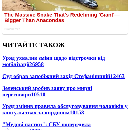
ЧИТАЙТЕ ТАКОЖ
Уряд ухвалив зміни щодо відстрочки від
мобілізації
26958
Суд обрав запобіжний захід Стефанішиній
12463
Зеленський зробив заяву про мирні
переговори
10510
Уряд змінив правила обслуговування чоловіків у
консульствах за кордоном
10158
"Медові пастки": СБУ попередила