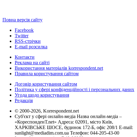
Повна версія сайту
Facebook
Twitter
RSS-стрічки
E-mail розсилка
Контакти
Реклама на сайті
Використання матеріалів korrespondent.net
Правила користування сайтом
Договір користування сайтом
Політика у сфері конфіденційності і персональних даних
Угода щодо користування
Редакція
© 2000-2026, Korrespondent.net
Суб'єкт у сфері онлайн-медіа Назва онлайн-медіа –
«КореспонденТ.net» Адреса: 02091, місто Київ,
ХАРКІВСЬКЕ ШОСЕ, будинок 172-Б, офіс 208/1 E-mail:
sunlight@mediadim.com.ua
Телефон: 044-205-43-00