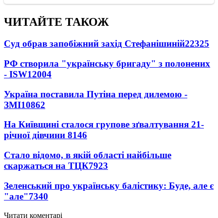
ЧИТАЙТЕ ТАКОЖ
Суд обрав запобіжний захід Стефанішиній
22325
РФ створила "українську бригаду" з полонених
- ISW
12004
Україна поставила Путіна перед дилемою -
ЗМІ
10862
На Київщині сталося групове зґвалтування 21-
річної дівчини
8146
Стало відомо, в якій області найбільше
скаржаться на ТЦК
7923
Зеленський про українську балістику: Буде, але є
"але"
7340
Читати коментарі