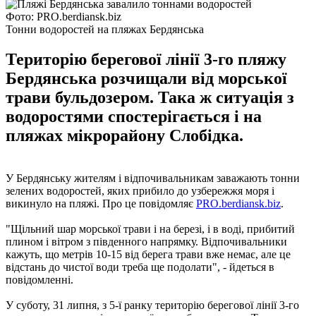
Фото: PRO.berdiansk.biz
Тонни водоростей на пляжах Бердянська
Територію берегової лінії 3-го пляжу
Бердянська розчищали від морської
трави бульдозером. Така ж ситуація з
водоростями спостерігається і на
пляжах мікрорайону Слобідка.
У Бердянську жителям і відпочивальникам заважають тонни
зелених водоростей, яких прибило до узбережжя моря і
викинуло на пляжі. Про це повідомляє
PRO.berdiansk.biz
.
"Щільний шар морської трави і на березі, і в воді, прибитий
плином і вітром з південного напрямку. Відпочивальники
кажуть, що метрів 10-15 від берега трави вже немає, але це
відстань до чистої води треба ще подолати", - йдеться в
повідомленні.
У суботу, 31 липня, з 5-ї ранку територію берегової лінії 3-го