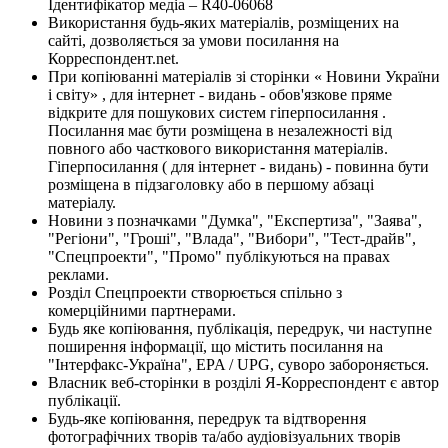
Ідентифікатор медіа – R40-06068
Використання будь-яких матеріалів, розміщених на
сайті, дозволяється за умови посилання на
Корреспондент.net.
При копіюванні матеріалів зі сторінки « Новини України
і світу» , для інтернет - видань - обов'язкове пряме
відкрите для пошукових систем гіперпосилання .
Посилання має бути розміщена в незалежності від
повного або часткового використання матеріалів.
Гіперпосилання ( для інтернет - видань) - повинна бути
розміщена в підзаголовку або в першому абзаці
матеріалу.
Новини з позначками "Думка", "Експертиза", "Заява",
"Регіони", "Гроші", "Влада", "Вибори", "Тест-драйв",
"Спецпроекти", "Промо" публікуються на правах
реклами.
Розділ Спецпроекти створюється спільно з
комерційними партнерами.
Будь яке копіювання, публікація, передрук, чи наступне
поширення інформації, що містить посилання на
"Інтерфакс-Україна", EPA / UPG, суворо забороняється.
Власник веб-сторінки в розділі Я-Корреспондент є автор
публікації.
Будь-яке копіювання, передрук та відтворення
фотографічних творів та/або аудіовізуальних творів