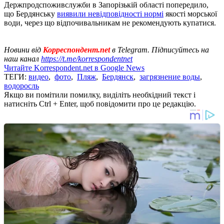
Держпродспоживслужби в Запорізькій області попередило,
що Бердянську
виявили невідповідності нормі
якості морської
води, через що відпочивальникам не рекомендують купатися.
Новини від
Корреспондент.net
в Telegram. Підписуйтесь на
наш канал
https://t.me/korrespondentnet
Читайте Korrespondent.net в Google News
ТЕГИ:
видео
,
фото
,
Пляж
,
Бердянск
,
загрязнение воды
,
водоросль
Якщо ви помітили помилку, виділіть необхідний текст і
натисніть Ctrl + Enter, щоб повідомити про це редакцію.