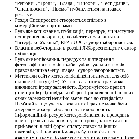
"Регіони", "Гроші", "Влада", "Вибори", "Тест-драйв",
"Спецпроекти", "Промо" публікуються на правах
реклами.
Розділ Спецпроекти створюється спільно з
комерційними партнерами.
Будь яке копіювання, публікація, передрук, чи наступне
поширення інформації, що містить посилання на
"Інтерфакс-Україна", EPA / UPG, суворо забороняється.
Власник веб-сторінки в розділі Я-Корреспондент є автор
публікації.
Будь-яке копіювання, передрук та відтворення
фотографічних творів та/або аудіовізуальних творів
правовласника Getty Images - суворо забороняється.
Матеріали сайту korrespondent.net призначені для осіб
старше 21 року (21+). Участь в азартних іграх може
викликати ігрову залежність. Дотримуйтесь правил
(принципів) відповідальної гри. При виявленні перших
ознак залежності негайно зверніться до спеціаліста.
Пам'ятайте, що участь в азартних іграх не може бути
джерелом доходів або альтернативою роботі.
Інформаційний ресурс korrespondent.net не проводить
ігри на реальні та/або віртуальні гроші, також сайт не
приймає ні в якій формі оплату ставок та інших
платежів, які пов’язані/можуть бути пов’язані з
азартними іграми, букмекерами чи тоталізаторами. Будь-