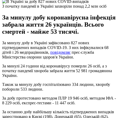
З початку пандемії в Україні захворіли понад 2,2 млн осіб
За минулу добу коронавірусна інфекція
забрала життя 26 українців. Всього
смертей - майже 53 тисячі.
За минулу добу в Україні зафіксовано 827 нових
підтверджених випадків COVID-19. З них інфікувалися 68
дітей і 26 медпрацівників,
повідомляє
прес-служба
Міністерства охорони здоров'я України.
За минулі 24 години від коронавірусу померли 26 осіб, а з
початку пандемії хвороба забрала життя 52 981 громадянина
України.
Також за минулу добу госпіталізовано 334 людини, хворобу
побороли 533 людини.
За добу протестовано методом ПЛР 19 946 осіб, методом ІФА -
8 229 осіб, експрес-тестами - 11 447 осіб.
За останню добу найбільшу кількість підтверджених випадків
зареєстровано в Києві (198), Донецькій (65), Одеській (62),