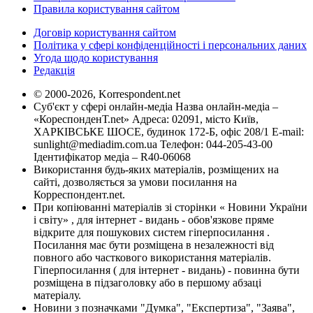
Правила користування сайтом
Договір користування сайтом
Політика у сфері конфіденційності і персональних даних
Угода щодо користування
Редакція
© 2000-2026, Korrespondent.net
Суб'єкт у сфері онлайн-медіа Назва онлайн-медіа –
«КореспонденТ.net» Адреса: 02091, місто Київ,
ХАРКІВСЬКЕ ШОСЕ, будинок 172-Б, офіс 208/1 E-mail:
sunlight@mediadim.com.ua
Телефон: 044-205-43-00
Ідентифікатор медіа – R40-06068
Використання будь-яких матеріалів, розміщених на
сайті, дозволяється за умови посилання на
Корреспондент.net.
При копіюванні матеріалів зі сторінки « Новини України
і світу» , для інтернет - видань - обов'язкове пряме
відкрите для пошукових систем гіперпосилання .
Посилання має бути розміщена в незалежності від
повного або часткового використання матеріалів.
Гіперпосилання ( для інтернет - видань) - повинна бути
розміщена в підзаголовку або в першому абзаці
матеріалу.
Новини з позначками "Думка", "Експертиза", "Заява",