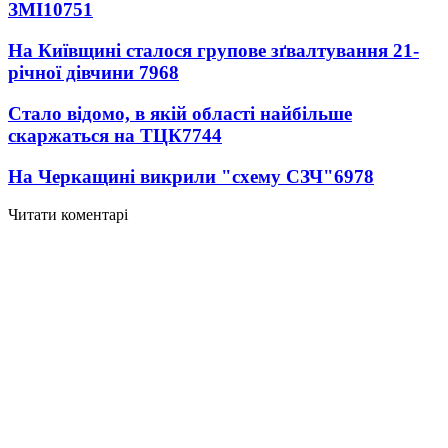
ЗМІ
10751
На Київщині сталося групове зґвалтування 21-
річної дівчини
7968
Стало відомо, в якій області найбільше
скаржаться на ТЦК
7744
На Черкащині викрили "схему СЗЧ"
6978
Читати коментарі