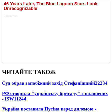
ЧИТАЙТЕ ТАКОЖ
Суд обрав запобіжний захід Стефанішиній
22234
РФ створила "українську бригаду" з полонених
- ISW
11244
Україна поставила Путіна перед дилемою -