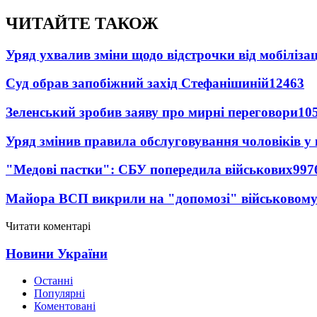
ЧИТАЙТЕ ТАКОЖ
Уряд ухвалив зміни щодо відстрочки від мобілізац
Суд обрав запобіжний захід Стефанішиній
12463
Зеленський зробив заяву про мирні переговори
10
Уряд змінив правила обслуговування чоловіків у
"Медові пастки": СБУ попередила військових
997
Майора ВСП викрили на "допомозі" військовому
Читати коментарі
Новини України
Останні
Популярні
Коментовані