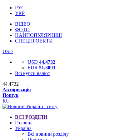
РУС
УКР
ВІДЕО
ФОТО
НАЙПОПУЛЯРНІШІ
СПЕЦПРОЕКТИ
USD
USD
44.4732
EUR
51.3093
Всі курси валют
44.4732
Авторизація
Пошук
RU
ВСІ РОЗДІЛИ
Головна
Україна
Всі новини розділу
Політика