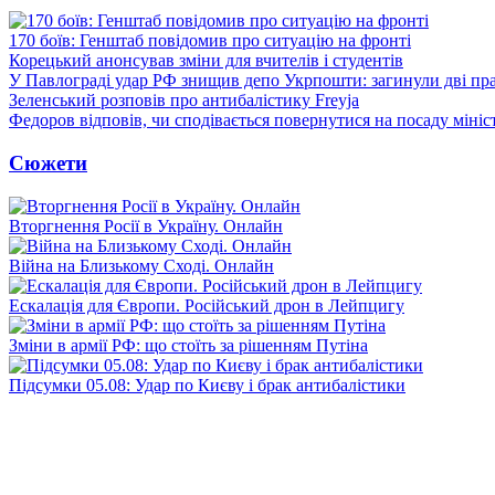
170 боїв: Генштаб повідомив про ситуацію на фронті
Корецький анонсував зміни для вчителів і студентів
У Павлограді удар РФ знищив депо Укрпошти: загинули дві пр
Зеленський розповів про антибалістику Freyja
Федоров відповів, чи сподівається повернутися на посаду міні
Сюжети
Вторгнення Росії в Україну. Онлайн
Війна на Близькому Сході. Онлайн
Ескалація для Європи. Російський дрон в Лейпцигу
Зміни в армії РФ: що стоїть за рішенням Путіна
Підсумки 05.08: Удар по Києву і брак антибалістики