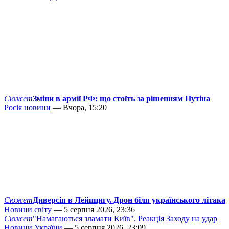
Сюжет
Зміни в армії РФ: що стоїть за рішенням Путіна
Росія новини
— Вчора, 15:20
Сюжет
Диверсія в Лейпцигу. Дрон біля українського літака
Новини світу
— 5 серпня 2026, 23:36
Сюжет
"Намагаються зламати Київ". Реакція Заходу на удар
Новини України
— 5 серпня 2026, 23:09