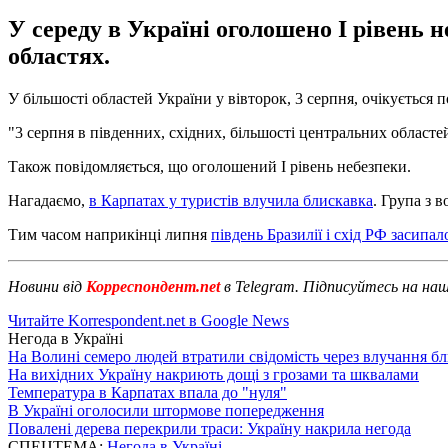
У середу в Україні оголошено I рівень 
областях.
У більшості областей України у вівторок, 3 серпня, очікується
"3 серпня в південних, східних, більшості центральних областей
Також повідомляється, що оголошений I рівень небезпеки.
Нагадаємо,
в Карпатах у туристів влучила блискавка
. Група з 
Тим часом наприкінці липня
південь Бразилії і схід РФ засипал
Новини від
Корреспондент.net
в Telegram. Підписуйтесь на на
Читайте Korrespondent.net в Google News
Негода в Україні
На Волині семеро людей втратили свідомість через влучання б
На вихідних Україну накриють дощі з грозами та шквалами
Температура в Карпатах впала до "нуля"
В Україні оголосили штормове попередження
Повалені дерева перекрили траси: Україну накрила негода
СПЕЦТЕМА:
Негода в Україні