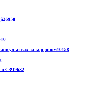
ії
26958
510
 консульствах за кордоном
10158
6
 в СЗЧ
9682