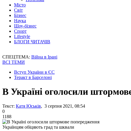
Місто
Світ
Бізнес
Наука
Шоу-бізнес
Спорт
Lifestyle
БЛОГИ ЧИТАЧІВ
СПЕЦТЕМА:
Війна в Ірані
ВСІ ТЕМИ
Вступ України в ЄС
Теракт в Барселоні
В Україні оголосили штормов
Текст:
Катя Юськів
, 3 серпня 2021, 08:54
0
1188
Українцям обіцяють град та шквали