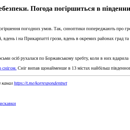
небезпеки. Погода погіршиться в південни
 погіршення погодних умов. Так, синоптики попереджають про гро
, вдень і на Прикарпатті грози, вдень в окремих районах град та 
восьми осіб рухалася по Боржавському хребту, коли в них вдарила 
о снігом.
Сніг випав щонайменше в 13 містах найбільш південного
ш канал
https://t.me/korrespondentnet
лискавки