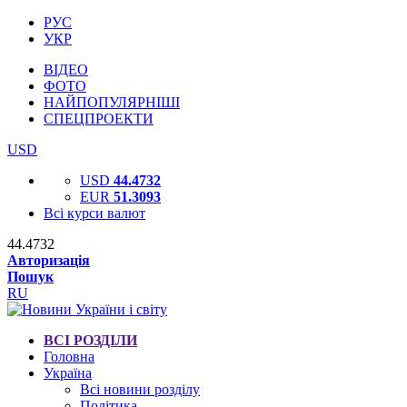
РУС
УКР
ВІДЕО
ФОТО
НАЙПОПУЛЯРНІШІ
СПЕЦПРОЕКТИ
USD
USD
44.4732
EUR
51.3093
Всі курси валют
44.4732
Авторизація
Пошук
RU
ВСІ РОЗДІЛИ
Головна
Україна
Всі новини розділу
Політика