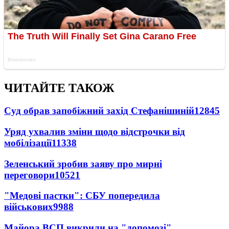
ЧИТАЙТЕ ТАКОЖ
Суд обрав запобіжний захід Стефанішиній
12845
Уряд ухвалив зміни щодо відстрочки від
мобілізації
11338
Зеленський зробив заяву про мирні
переговори
10521
"Медові пастки": СБУ попередила
військових
9988
Майора ВСП викрили на "допомозі"