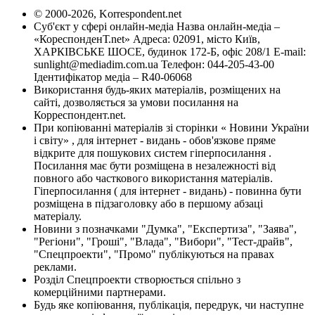
© 2000-2026, Korrespondent.net
Суб'єкт у сфері онлайн-медіа Назва онлайн-медіа –
«КореспонденТ.net» Адреса: 02091, місто Київ,
ХАРКІВСЬКЕ ШОСЕ, будинок 172-Б, офіс 208/1 E-mail:
sunlight@mediadim.com.ua
Телефон: 044-205-43-00
Ідентифікатор медіа – R40-06068
Використання будь-яких матеріалів, розміщених на
сайті, дозволяється за умови посилання на
Корреспондент.net.
При копіюванні матеріалів зі сторінки « Новини України
і світу» , для інтернет - видань - обов'язкове пряме
відкрите для пошукових систем гіперпосилання .
Посилання має бути розміщена в незалежності від
повного або часткового використання матеріалів.
Гіперпосилання ( для інтернет - видань) - повинна бути
розміщена в підзаголовку або в першому абзаці
матеріалу.
Новини з позначками "Думка", "Експертиза", "Заява",
"Регіони", "Гроші", "Влада", "Вибори", "Тест-драйв",
"Спецпроекти", "Промо" публікуються на правах
реклами.
Розділ Спецпроекти створюється спільно з
комерційними партнерами.
Будь яке копіювання, публікація, передрук, чи наступне