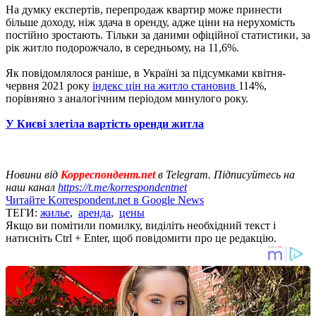
На думку експертів, перепродаж квартир може принести
більше доходу, ніж здача в оренду, адже ціни на нерухомість
постійно зростають. Тільки за даними офіційної статистики, за
рік житло подорожчало, в середньому, на 11,6%.
Як повідомлялося раніше, в Україні за підсумками квітня-
червня 2021 року
індекс цін на житло становив
114%,
порівняно з аналогічним періодом минулого року.
У Києві злетіла вартість оренди житла
Новини від
Корреспондент.net
в Telegram. Підписуйтесь на
наш канал
https://t.me/korrespondentnet
Читайте Korrespondent.net в Google News
ТЕГИ:
жилье
,
аренда
,
цены
Якщо ви помітили помилку, виділіть необхідний текст і
натисніть Ctrl + Enter, щоб повідомити про це редакцію.