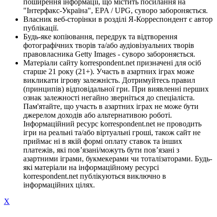
поширення інформації, що містить посилання на
"Інтерфакс-Україна", EPA / UPG, суворо забороняється.
Власник веб-сторінки в розділі Я-Корреспондент є автор
публікації.
Будь-яке копіювання, передрук та відтворення
фотографічних творів та/або аудіовізуальних творів
правовласника Getty Images - суворо забороняється.
Матеріали сайту korrespondent.net призначені для осіб
старше 21 року (21+). Участь в азартних іграх може
викликати ігрову залежність. Дотримуйтесь правил
(принципів) відповідальної гри. При виявленні перших
ознак залежності негайно зверніться до спеціаліста.
Пам'ятайте, що участь в азартних іграх не може бути
джерелом доходів або альтернативою роботі.
Інформаційний ресурс korrespondent.net не проводить
ігри на реальні та/або віртуальні гроші, також сайт не
приймає ні в якій формі оплату ставок та інших
платежів, які пов’язані/можуть бути пов’язані з
азартними іграми, букмекерами чи тоталізаторами. Будь-
які матеріали на інформаційному ресурсі
korrespondent.net публікуються виключно в
інформаційних цілях.
X