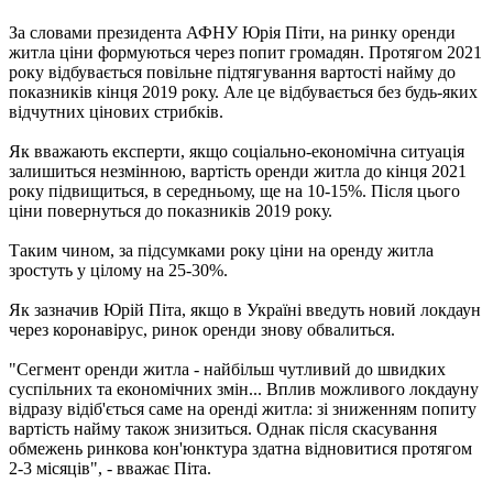
За словами президента АФНУ Юрія Піти, на ринку оренди
житла ціни формуються через попит громадян. Протягом 2021
року відбувається повільне підтягування вартості найму до
показників кінця 2019 року. Але це відбувається без будь-яких
відчутних цінових стрибків.
Як вважають експерти, якщо соціально-економічна ситуація
залишиться незмінною, вартість оренди житла до кінця 2021
року підвищиться, в середньому, ще на 10-15%. Після цього
ціни повернуться до показників 2019 року.
Таким чином, за підсумками року ціни на оренду житла
зростуть у цілому на 25-30%.
Як зазначив Юрій Піта, якщо в Україні введуть новий локдаун
через коронавірус, ринок оренди знову обвалиться.
"Сегмент оренди житла - найбільш чутливий до швидких
суспільних та економічних змін... Вплив можливого локдауну
відразу відіб'ється саме на оренді житла: зі зниженням попиту
вартість найму також знизиться. Однак після скасування
обмежень ринкова кон'юнктура здатна відновитися протягом
2-3 місяців", - вважає Піта.