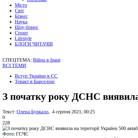
Місто
Світ
Бізнес
Наука
Шоу-бізнес
Спорт
Lifestyle
БЛОГИ ЧИТАЧІВ
СПЕЦТЕМА:
Війна в Ірані
ВСІ ТЕМИ
Вступ України в ЄС
Теракт в Барселоні
З початку року ДСНС виявила 
Текст:
Олена Буркало
, 4 серпня 2021, 00:25
0
228
Фото: ГСЧС