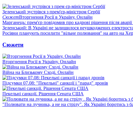
Зеленський зустрівся з прем'єр-міністром Сербії
Сюжет
Вторгнення Росії в Україну. Онлайн
Марганець: прем'єр повідомив про кадрові рішення після аварії
Зеленський: В Україні не залишилося неушкоджених електрост
Росіяни планують посилити "вільне полювання" на авто на Хе
Сюжети
Вторгнення Росії в Україну. Онлайн
Війна на Близькому Сході. Онлайн
Підсумки 07.08: "Пекельні" санкції і "парад" дронів
Пекельні санкції. Рішення Сената США
"Полювати на лучника, а не на стрілу". Як Україні боротись з 