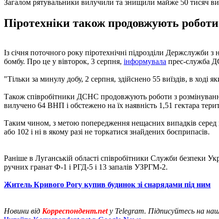
Загалом рятувальники вилучили та знищили майже 50 тисяч ви
Піротехніки також продовжують роботи 
Із січня поточного року піротехнічні підрозділи Держслужби з
бомбу. Про це у вівторок, 3 серпня,
інформувала
прес-служба 
"Тільки за минулу добу, 2 серпня, здійснено 55 виїздів, в ході 
Також співробітники ДСНС продовжують роботи з розмінування з
вилучено 64 ВНП і обстежено на їх наявність 1,51 гектара терит
Таким чином, з метою попередження нещасних випадків серед н
або 102 і ні в якому разі не торкатися знайдених боєприпасів.
Раніше в Луганській області співробітники Служби безпеки У
ручних гранат Ф-1 і РГД-5 і 13 запалів УЗРГМ-2.
Житель Кривого Рогу купив будинок зі снарядами під ним
Новини від
Корреспондент.net
у Telegram. Підписуйтесь на на