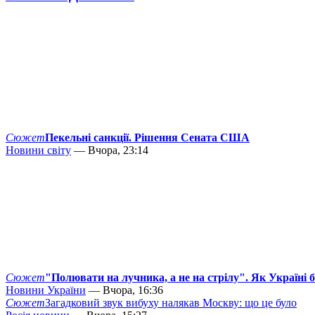
Сюжет
Пекельні санкції. Рішення Сената США
Новини світу
— Вчора, 23:14
Сюжет
"Полювати на лучника, а не на стрілу". Як Україні 
Новини України
— Вчора, 16:36
Сюжет
Загадковий звук вибуху налякав Москву: що це було