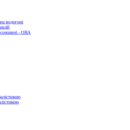
 на водогоні
анцій
рсонщині - ОВА
балістикою