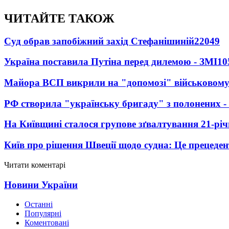
ЧИТАЙТЕ ТАКОЖ
Суд обрав запобіжний захід Стефанішиній
22049
Україна поставила Путіна перед дилемою - ЗМІ
10
Майора ВСП викрили на "допомозі" військовому
РФ створила "українську бригаду" з полонених -
На Київщині сталося групове зґвалтування 21-річ
Київ про рішення Швеції щодо судна: Це прецеден
Читати коментарі
Новини України
Останні
Популярні
Коментовані