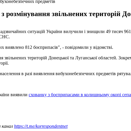
бухонебезпечних предметів
з розмінування звільнених територій До
 надзвичайних ситуацій України вилучили і знищили 49 тисяч 96
ДСНС.
яких виявлено 812 боєприпасів", - повідомили у відомстві.
вільнених територій Донецької та Луганської областей. Зокрема
орії.
аселення в разі виявлення вибухонебезпечних предметів рятува
країни виявили
схованку з боєприпасами в колишньому окопі сепа
ш канал
https://t.me/korrespondentnet