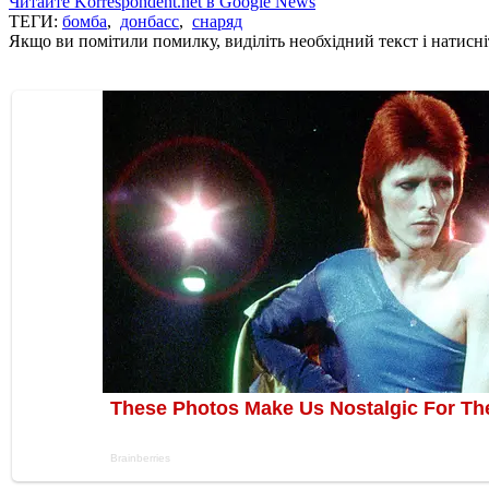
Читайте Korrespondent.net в Google News
ТЕГИ:
бомба
,
донбасс
,
снаряд
Якщо ви помітили помилку, виділіть необхідний текст і натисніт