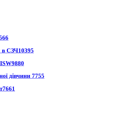
566
 в СЗЧ
10395
 ISW
9880
ної дівчини
7755
т
7661