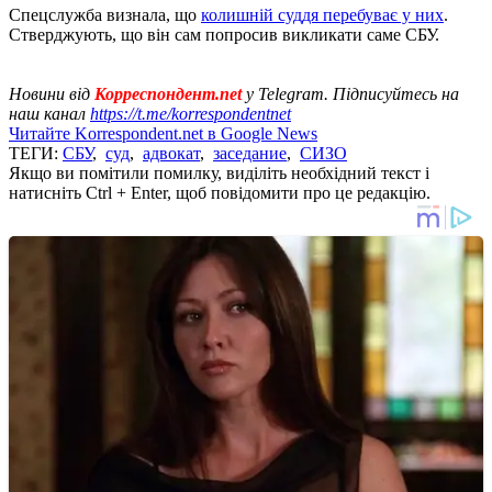
Спецслужба визнала, що
колишній суддя перебуває у них
.
Стверджують, що він сам попросив викликати саме СБУ.
Новини від
Корреспондент.net
у Telegram. Підписуйтесь на
наш канал
https://t.me/korrespondentnet
Читайте Korrespondent.net в Google News
ТЕГИ:
СБУ
,
суд
,
адвокат
,
заседание
,
СИЗО
Якщо ви помітили помилку, виділіть необхідний текст і
натисніть Ctrl + Enter, щоб повідомити про це редакцію.