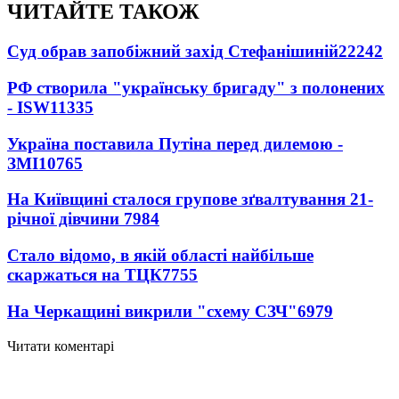
ЧИТАЙТЕ ТАКОЖ
Суд обрав запобіжний захід Стефанішиній
22242
РФ створила "українську бригаду" з полонених
- ISW
11335
Україна поставила Путіна перед дилемою -
ЗМІ
10765
На Київщині сталося групове зґвалтування 21-
річної дівчини
7984
Стало відомо, в якій області найбільше
скаржаться на ТЦК
7755
На Черкащині викрили "схему СЗЧ"
6979
Читати коментарі