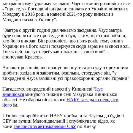
завтрашньому судовому засіданні Чаус готовий розповісти все
- "про те, як його двічі викрали: спочатку з України вивезли в
Молдову в 2016 році, а навесні 2021-го року вивезли з
Молдови назад в Україну".
"Завтра о другій годині дня чекаємо засідання. Чаус завтра
буде говорити все про те, де він був, з ким, що з ним робили,
хто його викрав. Він розповість, що п'ять років тому зник з
України не з його волі і повернувся сюди зараз не зі своєї волі.
І весь цей час тут перебував також не зі своєї волі", -
анонсував Кравець.
Адвокат розповів, що планує звернутися до суду з проханням
зробити засідання закритим, оскільки, стверджує він, "у
викраденні Чауса замішані усі правоохоронні органи України".
Нагадаємо, викрадений навесні у Кишиневі
Чаус
знайшовся
минулого тижня в селі Мазурівка Вінницької
області. Незабаром після цього
НАБУ зажадало передати
його
їм.
Пізніше співробітники НАБУ приїхали за Чаусом до будівлі
СБУ на вулиці Малопідвальній і опублікували відео, як
вони
ганялися за автомобілями СБУ
по Києву.