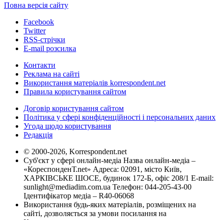
Повна версія сайту
Facebook
Twitter
RSS-стрічки
E-mail розсилка
Контакти
Реклама на сайті
Використання матеріалів korrespondent.net
Правила користування сайтом
Договір користування сайтом
Політика у сфері конфіденційності і персональних даних
Угода щодо користування
Редакція
© 2000-2026, Korrespondent.net
Суб'єкт у сфері онлайн-медіа Назва онлайн-медіа –
«КореспонденТ.net» Адреса: 02091, місто Київ,
ХАРКІВСЬКЕ ШОСЕ, будинок 172-Б, офіс 208/1 E-mail:
sunlight@mediadim.com.ua
Телефон: 044-205-43-00
Ідентифікатор медіа – R40-06068
Використання будь-яких матеріалів, розміщених на
сайті, дозволяється за умови посилання на