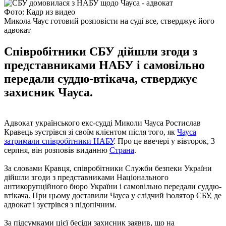
Фото: Кадр из видео
Микола Чаус готовий розповісти на суді все, стверджує його
адвокат
Співробітники СБУ дійшли згоди з
представниками НАБУ і самовільно
передали суддю-втікача, стверджує
захисник Чауса.
Адвокат українського екс-судді Миколи Чауса Ростислав
Кравець зустрівся зі своїм клієнтом після того, як
Чауса
затримали співробітники НАБУ
. Про це ввечері у вівторок, 3
серпня, він розповів виданню
Страна
.
За словами Кравця, співробітники Служби безпеки України
дійшли згоди з представниками Національного
антикорупційного бюро України і самовільно передали суддю-
втікача. При цьому доставили Чауса у слідчий ізолятор СБУ, де
адвокат і зустрівся з підопічним.
За підсумками цієї бесіди захисник заявив, що на