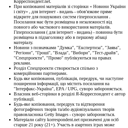
Корреспондент.net.
При копіюванні матеріалів зі сторінки « Новини України
і світу» , для інтернет - видань - обов'язкове пряме
відкрите для пошукових систем гіперпосилання .
Посилання має бути розміщена в незалежності від
повного або часткового використання матеріалів.
Гіперпосилання ( для інтернет - видань) - повинна бути
розміщена в підзаголовку або в першому абзаці
матеріалу.
Новини з позначками "Думка", "Експертиза", "Заява",
"Регіони", "Гроші", "Влада", "Вибори", "Тест-драйв",
"Спецпроекти", "Промо" публікуються на правах
реклами.
Розділ Спецпроекти створюється спільно з
комерційними партнерами.
Будь яке копіювання, публікація, передрук, чи наступне
поширення інформації, що містить посилання на
"Інтерфакс-Україна", EPA / UPG, суворо забороняється.
Власник веб-сторінки в розділі Я-Корреспондент є автор
публікації.
Будь-яке копіювання, передрук та відтворення
фотографічних творів та/або аудіовізуальних творів
правовласника Getty Images - суворо забороняється.
Матеріали сайту korrespondent.net призначені для осіб
старше 21 року (21+). Участь в азартних іграх може