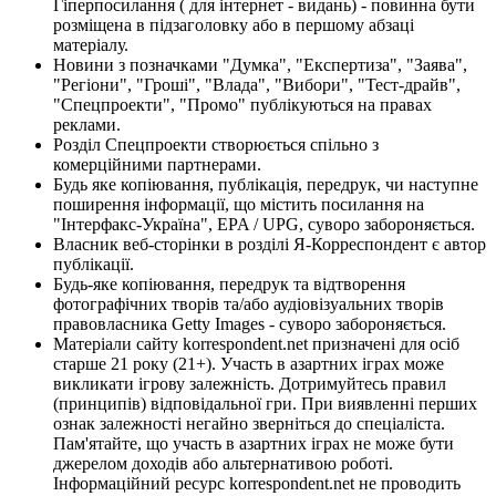
Гіперпосилання ( для інтернет - видань) - повинна бути
розміщена в підзаголовку або в першому абзаці
матеріалу.
Новини з позначками "Думка", "Експертиза", "Заява",
"Регіони", "Гроші", "Влада", "Вибори", "Тест-драйв",
"Спецпроекти", "Промо" публікуються на правах
реклами.
Розділ Спецпроекти створюється спільно з
комерційними партнерами.
Будь яке копіювання, публікація, передрук, чи наступне
поширення інформації, що містить посилання на
"Інтерфакс-Україна", EPA / UPG, суворо забороняється.
Власник веб-сторінки в розділі Я-Корреспондент є автор
публікації.
Будь-яке копіювання, передрук та відтворення
фотографічних творів та/або аудіовізуальних творів
правовласника Getty Images - суворо забороняється.
Матеріали сайту korrespondent.net призначені для осіб
старше 21 року (21+). Участь в азартних іграх може
викликати ігрову залежність. Дотримуйтесь правил
(принципів) відповідальної гри. При виявленні перших
ознак залежності негайно зверніться до спеціаліста.
Пам'ятайте, що участь в азартних іграх не може бути
джерелом доходів або альтернативою роботі.
Інформаційний ресурс korrespondent.net не проводить