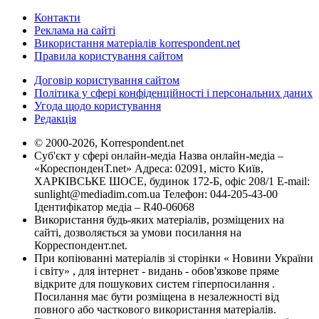
Контакти
Реклама на сайті
Використання матеріалів korrespondent.net
Правила користування сайтом
Договір користування сайтом
Політика у сфері конфіденційності і персональних даних
Угода щодо користування
Редакція
© 2000-2026, Korrespondent.net
Суб'єкт у сфері онлайн-медіа Назва онлайн-медіа –
«КореспонденТ.net» Адреса: 02091, місто Київ,
ХАРКІВСЬКЕ ШОСЕ, будинок 172-Б, офіс 208/1 E-mail:
sunlight@mediadim.com.ua
Телефон: 044-205-43-00
Ідентифікатор медіа – R40-06068
Використання будь-яких матеріалів, розміщених на
сайті, дозволяється за умови посилання на
Корреспондент.net.
При копіюванні матеріалів зі сторінки « Новини України
і світу» , для інтернет - видань - обов'язкове пряме
відкрите для пошукових систем гіперпосилання .
Посилання має бути розміщена в незалежності від
повного або часткового використання матеріалів.