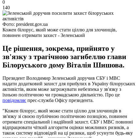
0
140
Фото: president.gov.ua
Кожен білорус, який може стати ціллю для злочинців,
повинен отримати захист - Зеленський
Це рішення, зокрема, прийнято у
зв'язку з трагічною загибеллю глави
Білоруського дому Віталія Шишова.
Президент Володимир Зеленський доручив СБУ і МВС
надати додатковий захист для прибулих в Україну білоруських
активістів, яким може загрожувати небезпека у зв'язку з
їхньою політичною чи громадською діяльністю. Про це
повідомляє
прес-служба Офісу президента.
"Кожен білорус, який може стати ціллю для злочинців в
зв'язку зі своєю публічною політичною позицією, повинен
отримати спеціальний і надійний захист. СБУ і МВС повинні
відпрацювати чіткий алгоритм оцінки можливих ризиків, а
також систему відповідей на ці ризики, щоб усунути будь-яку