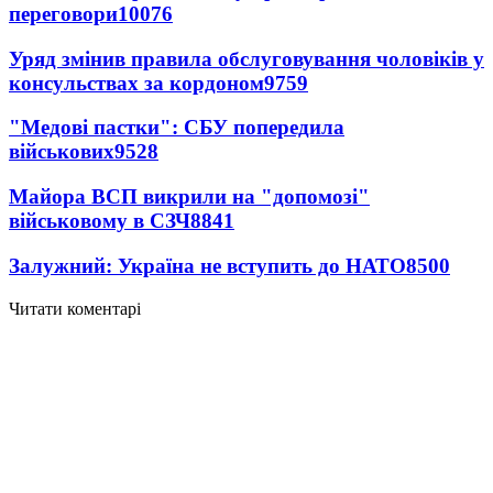
переговори
10076
Уряд змінив правила обслуговування чоловіків у
консульствах за кордоном
9759
"Медові пастки": СБУ попередила
військових
9528
Майора ВСП викрили на "допомозі"
військовому в СЗЧ
8841
Залужний: Україна не вступить до НАТО
8500
Читати коментарі