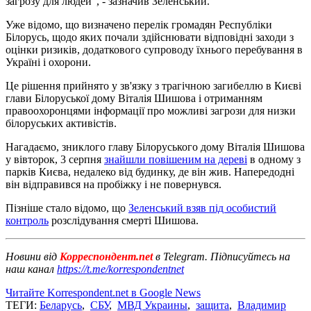
загрозу для людей", - зазначив Зеленський.
Уже відомо, що визначено перелік громадян Республіки
Білорусь, щодо яких почали здійснювати відповідні заходи з
оцінки ризиків, додаткового супроводу їхнього перебування в
Україні і охорони.
Це рішення прийнято у зв'язку з трагічною загибеллю в Києві
глави Білоруської дому Віталія Шишова і отриманням
правоохоронцями інформації про можливі загрози для низки
білоруських активістів.
Нагадаємо, зниклого главу Білоруського дому Віталія Шишова
у вівторок, 3 серпня
знайшли повішеним на дереві
в одному з
парків Києва, недалеко від будинку, де він жив. Напередодні
він відправився на пробіжку і не повернувся.
Пізніше стало відомо, що
Зеленський взяв під особистий
контроль
розслідування смерті Шишова.
Новини від
Корреспондент.net
в Telegram. Підписуйтесь на
наш канал
https://t.me/korrespondentnet
Читайте Korrespondent.net в Google News
ТЕГИ:
Беларусь
,
СБУ
,
МВД Украины
,
защита
,
Владимир