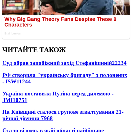
ЧИТАЙТЕ ТАКОЖ
Суд обрав запобіжний захід Стефанішиній
22234
РФ створила "українську бригаду" з полонених
- ISW
11244
Україна поставила Путіна перед дилемою -
ЗМІ
10751
На Київщині сталося групове зґвалтування 21-
річної дівчини
7968
Стало відомо, в якій області найбільше