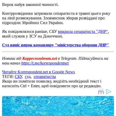
Вирок набув законної чинності.
Контррозвідники затримали сепаратиста в травні цього року
на лінії розмежування. Зловмисник збирав розвіддані про
підрозділи Збройних Сил України.
Як повідомлялося раніше, СБУ
викрила сепаратиста "ДНР"
,
який служив у ЗСУ на Донеччині.
Суд виніс вирок командиру "міністерства оборони ДНР"
Новини від
Корреспондент.net
в Telegram. Підписуйтесь на
наш канал
https://t.me/korrespondentnet
Читайте Korrespondent.net в Google News
ТЕГИ:
СБУ
,
суд
,
сепаратисты
Якщо ви помітили помилку, виділіть необхідний текст і
натисніть Ctrl + Enter, щоб повідомити про це редакцію.