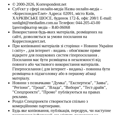
© 2000-2026, Korrespondent.net
Суб'єкт у сфері онлайн-медіа Назва онлайн-медіа –
«КореспонденТ.net» Адреса: 02091, місто Київ,
ХАРКІВСЬКЕ ШОСЕ, будинок 172-Б, офіс 208/1 E-mail:
sunlight@mediadim.com.ua
Телефон: 044-205-43-00
Ідентифікатор медіа – R40-06068
Використання будь-яких матеріалів, розміщених на
сайті, дозволяється за умови посилання на
Корреспондент.net.
При копіюванні матеріалів зі сторінки « Новини України
і світу» , для інтернет - видань - обов'язкове пряме
відкрите для пошукових систем гіперпосилання .
Посилання має бути розміщена в незалежності від
повного або часткового використання матеріалів.
Гіперпосилання ( для інтернет - видань) - повинна бути
розміщена в підзаголовку або в першому абзаці
матеріалу.
Новини з позначками "Думка", "Експертиза", "Заява",
"Регіони", "Гроші", "Влада", "Вибори", "Тест-драйв",
"Спецпроекти", "Промо" публікуються на правах
реклами.
Розділ Спецпроекти створюється спільно з
комерційними партнерами.
Будь яке копіювання, публікація, передрук, чи наступне