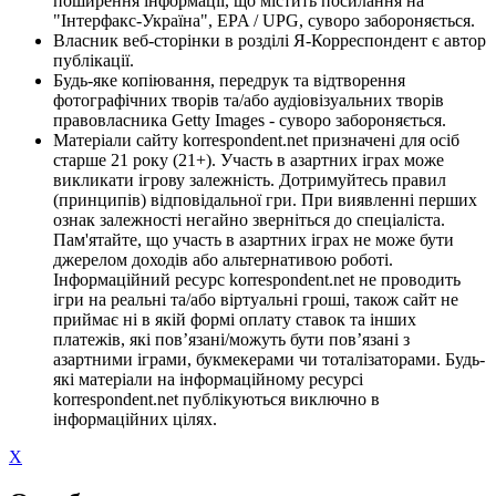
поширення інформації, що містить посилання на
"Інтерфакс-Україна", EPA / UPG, суворо забороняється.
Власник веб-сторінки в розділі Я-Корреспондент є автор
публікації.
Будь-яке копіювання, передрук та відтворення
фотографічних творів та/або аудіовізуальних творів
правовласника Getty Images - суворо забороняється.
Матеріали сайту korrespondent.net призначені для осіб
старше 21 року (21+). Участь в азартних іграх може
викликати ігрову залежність. Дотримуйтесь правил
(принципів) відповідальної гри. При виявленні перших
ознак залежності негайно зверніться до спеціаліста.
Пам'ятайте, що участь в азартних іграх не може бути
джерелом доходів або альтернативою роботі.
Інформаційний ресурс korrespondent.net не проводить
ігри на реальні та/або віртуальні гроші, також сайт не
приймає ні в якій формі оплату ставок та інших
платежів, які пов’язані/можуть бути пов’язані з
азартними іграми, букмекерами чи тоталізаторами. Будь-
які матеріали на інформаційному ресурсі
korrespondent.net публікуються виключно в
інформаційних цілях.
X