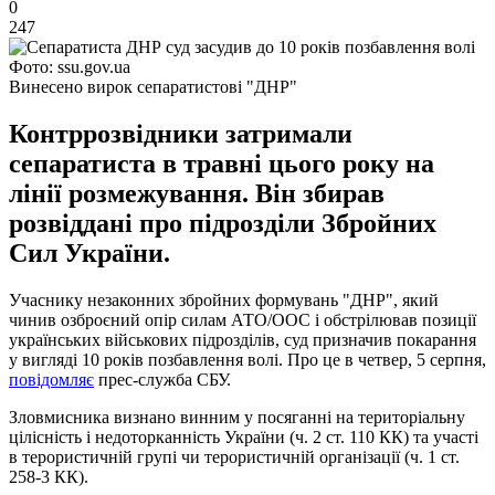
0
247
Фото: ssu.gov.ua
Винесено вирок сепаратистові "ДНР"
Контррозвідники затримали
сепаратиста в травні цього року на
лінії розмежування. Він збирав
розвіддані про підрозділи Збройних
Сил України.
Учаснику незаконних збройних формувань "ДНР", який
чинив озброєний опір силам АТО/ООС і обстрілював позиції
українських військових підрозділів, суд призначив покарання
у вигляді 10 років позбавлення волі. Про це в четвер, 5 серпня,
повідомляє
прес-служба СБУ.
Зловмисника визнано винним у посяганні на територіальну
цілісність і недоторканність України (ч. 2 ст. 110 КК) та участі
в терористичній групі чи терористичній організації (ч. 1 ст.
258-3 КК).