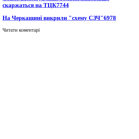
скаржаться на ТЦК
7744
На Черкащині викрили "схему СЗЧ"
6978
Читати коментарі