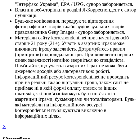
"Інтерфакс-Україна", EPA / UPG, суворо забороняється.
Власник веб-сторінки в розділі Я-Корреспондент є автор
публікації.
Будь-яке копіювання, передрук та відтворення
фотографічних творів та/або аудіовізуальних творів
правовласника Getty Images - суворо забороняється.
Матеріали сайту korrespondent.net призначені для осіб
старше 21 року (21+). Участь в азартних іграх може
викликати ігрову залежність. Дотримуйтесь правил
(принципів) відповідальної гри. При виявленні перших
ознак залежності негайно зверніться до спеціаліста.
Пам'ятайте, що участь в азартних іграх не може бути
джерелом доходів або альтернативою роботі.
Інформаційний ресурс korrespondent.net не проводить
ігри на реальні та/або віртуальні гроші, також сайт не
приймає ні в якій формі оплату ставок та інших
платежів, які пов’язані/можуть бути пов’язані з
азартними іграми, букмекерами чи тоталізаторами. Будь-
які матеріали на інформаційному ресурсі
korrespondent.net публікуються виключно в
інформаційних цілях.
X