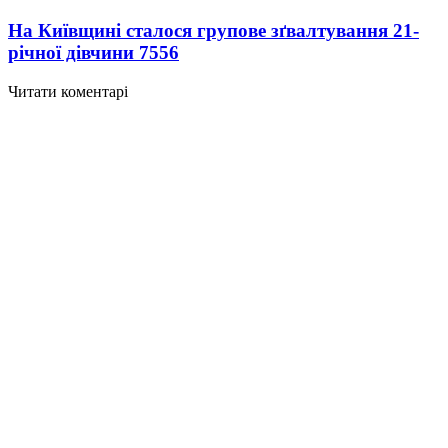
На Київщині сталося групове зґвалтування 21-
річної дівчини
7556
Читати коментарі