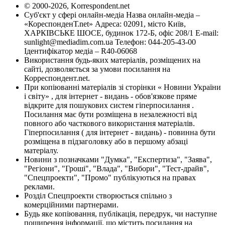
© 2000-2026, Korrespondent.net
Суб'єкт у сфері онлайн-медіа Назва онлайн-медіа –
«КореспонденТ.net» Адреса: 02091, місто Київ,
ХАРКІВСЬКЕ ШОСЕ, будинок 172-Б, офіс 208/1 E-mail:
sunlight@mediadim.com.ua
Телефон: 044-205-43-00
Ідентифікатор медіа – R40-06068
Використання будь-яких матеріалів, розміщених на
сайті, дозволяється за умови посилання на
Корреспондент.net.
При копіюванні матеріалів зі сторінки « Новини України
і світу» , для інтернет - видань - обов'язкове пряме
відкрите для пошукових систем гіперпосилання .
Посилання має бути розміщена в незалежності від
повного або часткового використання матеріалів.
Гіперпосилання ( для інтернет - видань) - повинна бути
розміщена в підзаголовку або в першому абзаці
матеріалу.
Новини з позначками "Думка", "Експертиза", "Заява",
"Регіони", "Гроші", "Влада", "Вибори", "Тест-драйв",
"Спецпроекти", "Промо" публікуються на правах
реклами.
Розділ Спецпроекти створюється спільно з
комерційними партнерами.
Будь яке копіювання, публікація, передрук, чи наступне
поширення інформації, що містить посилання на