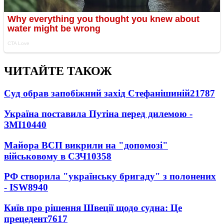
ЧИТАЙТЕ ТАКОЖ
Суд обрав запобіжний захід Стефанішиній
21787
Україна поставила Путіна перед дилемою -
ЗМІ
10440
Майора ВСП викрили на "допомозі"
військовому в СЗЧ
10358
РФ створила "українську бригаду" з полонених
- ISW
8940
Київ про рішення Швеції щодо судна: Це
прецедент
7617