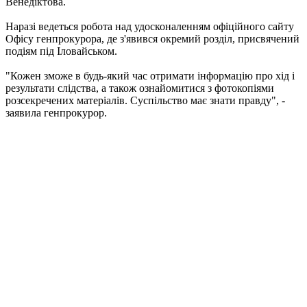
Венедіктова.
Наразі ведеться робота над удосконаленням офіційного сайту
Офісу генпрокурора, де з'явився окремий розділ, присвячений
подіям під Іловайськом.
"Кожен зможе в будь-який час отримати інформацію про хід і
результати слідства, а також ознайомитися з фотокопіями
розсекречених матеріалів. Суспільство має знати правду", -
заявила генпрокурор.