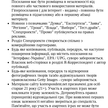
Посилання має бути розміщена в незалежності від
повного або часткового використання матеріалів.
Гіперпосилання ( для інтернет - видань) - повинна бути
розміщена в підзаголовку або в першому абзаці
матеріалу.
Новини з позначками "Думка", "Експертиза", "Заява",
"Регіони", "Гроші", "Влада", "Вибори", "Тест-драйв",
"Спецпроекти", "Промо" публікуються на правах
реклами.
Розділ Спецпроекти створюється спільно з
комерційними партнерами.
Будь яке копіювання, публікація, передрук, чи наступне
поширення інформації, що містить посилання на
"Інтерфакс-Україна", EPA / UPG, суворо забороняється.
Власник веб-сторінки в розділі Я-Корреспондент є автор
публікації.
Будь-яке копіювання, передрук та відтворення
фотографічних творів та/або аудіовізуальних творів
правовласника Getty Images - суворо забороняється.
Матеріали сайту korrespondent.net призначені для осіб
старше 21 року (21+). Участь в азартних іграх може
викликати ігрову залежність. Дотримуйтесь правил
(принципів) відповідальної гри. При виявленні перших
ознак залежності негайно зверніться до спеціаліста.
Пам'ятайте, що участь в азартних іграх не може бути