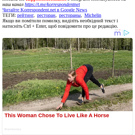
наш канал
https://t.me/korrespondentnet
Читайте Korrespondent.net в Google News
ТЕГИ:
рейтинг
,
ресторан
,
рестораны
,
Michelin
Якщо ви помітили помилку, виділіть необхідний текст і
натисніть Ctrl + Enter, щоб повідомити про це редакцію.