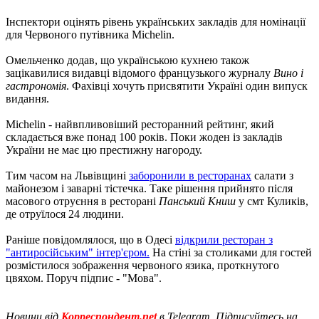
Інспектори оцінять рівень українських закладів для номінації
для Червоного путівника Michelin.
Омельченко додав, що українською кухнею також
зацікавилися видавці відомого французького журналу
Вино і
гастрономія
. Фахівці хочуть присвятити Україні один випуск
видання.
Michelin - найвпливовіший ресторанний рейтинг, який
складається вже понад 100 років. Поки жоден із закладів
України не має цю престижну нагороду.
Тим часом на Львівщині
заборонили в ресторанах
салати з
майонезом і заварні тістечка. Таке рішення прийнято після
масового отруєння в ресторані
Панський Книш
у смт Куликів,
де отруїлося 24 людини.
Раніше повідомлялося, що в Одесі
відкрили ресторан з
"антиросійським" інтер'єром.
На стіні за столиками для гостей
розмістилося зображення червоного язика, проткнутого
цвяхом. Поруч підпис - "Мова".
Новини від
Корреспондент.net
в Telegram. Підписуйтесь на