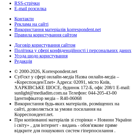
RSS-стрічки
E-mail розсилка
Контакти
Реклама на сайті
Використання матеріалів korrespondent.net
Правила користування сайтом
Договір користування сайтом
Політика у сфері конфіденційності і персональних даних
Угода щодо користування
Редакція
© 2000-2026, Korrespondent.net
Суб'єкт у сфері онлайн-медіа Назва онлайн-медіа –
«КореспонденТ.net» Адреса: 02091, місто Київ,
ХАРКІВСЬКЕ ШОСЕ, будинок 172-Б, офіс 208/1 E-mail:
sunlight@mediadim.com.ua
Телефон: 044-205-43-00
Ідентифікатор медіа – R40-06068
Використання будь-яких матеріалів, розміщених на
сайті, дозволяється за умови посилання на
Корреспондент.net.
При копіюванні матеріалів зі сторінки « Новини України
і світу» , для інтернет - видань - обов'язкове пряме
відкрите для пошукових систем гіперпосилання .