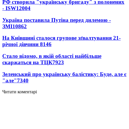
РФ створила "українську бригаду" з полонених
- ISW
12004
Україна поставила Путіна перед дилемою -
ЗМІ
10862
На Київщині сталося групове зґвалтування 21-
річної дівчини
8146
Стало відомо, в якій області найбільше
скаржаться на ТЦК
7923
Зеленський про українську балістику: Буде, але є
"але"
7340
Читати коментарі