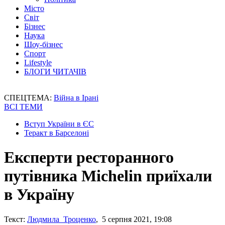
Місто
Світ
Бізнес
Наука
Шоу-бізнес
Спорт
Lifestyle
БЛОГИ ЧИТАЧІВ
СПЕЦТЕМА:
Війна в Ірані
ВСІ ТЕМИ
Вступ України в ЄС
Теракт в Барселоні
Експерти ресторанного
путівника Michelin приїхали
в Україну
Текст:
Людмила Троценко
, 5 серпня 2021, 19:08