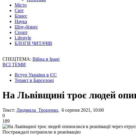
Місто
Світ
Бізнес
Наука
Шоу-бізнес
Спорт
Lifestyle
БЛОГИ ЧИТАЧІВ
СПЕЦТЕМА:
Війна в Ірані
ВСІ ТЕМИ
Вступ України в ЄС
Теракт в Барселоні
На Львівщині троє людей опин
Текст:
Людмила Троценко
, 6 серпня 2021, 10:00
0
189
Постраждалі потрапили в реанімацію