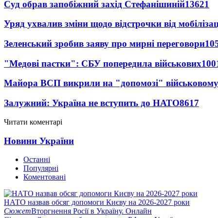
Суд обрав запобіжний захід Стефанішиній
13621
Уряд ухвалив зміни щодо відстрочки від мобілізац
Зеленський зробив заяву про мирні переговори
10
"Медові пастки": СБУ попередила військових
100
Майора ВСП викрили на "допомозі" військовому
Залужний: Україна не вступить до НАТО
8617
Читати коментарі
Новини України
Останні
Популярні
Коментовані
НАТО назвав обсяг допомоги Києву на 2026-2027 роки
Сюжет
Вторгнення Росії в Україну. Онлайн