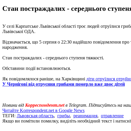
Стан постраждалих - середнього ступен
У селі Карпатське Львівської області троє людей отруїлися гриб
Львівської ОДА.
Відзначається, що 5 серпня о 22:30 надійшло повідомлення про 
народження.
Стан постраждалих - середнього ступеня тяжкості.
Обставини події встановлюються.
Як повідомлялося раніше, на Харківщині
діти отруїлися отруй
У Чернігові від отруєння грибами померло вже двоє дітей
Новини від
Корреспондент.net
в Telegram. Підписуйтесь на на
Читайте Korrespondent.net в Google News
ТЕГИ:
Львовская область
,
грибы
,
реанимация
,
отравление
Якщо ви помітили помилку, виділіть необхідний текст і натисніт