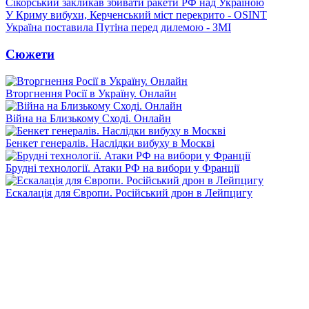
Сікорський закликав збивати ракети РФ над Україною
У Криму вибухи, Керченський міст перекрито - OSINT
Україна поставила Путіна перед дилемою - ЗМІ
Сюжети
Вторгнення Росії в Україну. Онлайн
Війна на Близькому Сході. Онлайн
Бенкет генералів. Наслідки вибуху в Москві
Брудні технології. Атаки РФ на вибори у Франції
Ескалація для Європи. Російський дрон в Лейпцигу