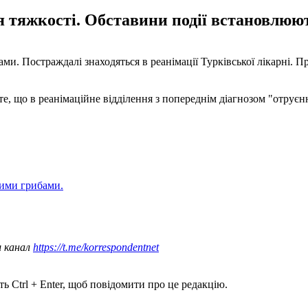
я тяжкості. Обставини події встановлюю
ами. Постраждалі знаходяться в реанімації Турківської лікарні. П
те, що в реанімаційне відділення з попереднім діагнозом "отрує
ними грибами.
ш канал
https://t.me/korrespondentnet
ь Ctrl + Enter, щоб повідомити про це редакцію.