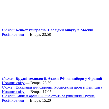
Сюжет
Бенкет генералів. Наслідки вибуху в Москві
Росія новини
— Вчора, 23:58
Сюжет
Брудні технології. Атаки РФ на вибори у Франції
Новини світу
— Вчора, 23:39
Сюжет
Ескалація для Європи. Російський дрон в Лейпцигу
Новини світу
— Вчора, 17:07
Сюжет
Зміни в армії РФ: що стоїть за рішенням Путіна
Росія новини
— Вчора, 15:20