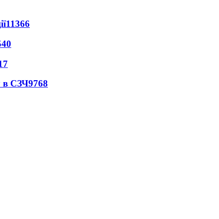
ії
11366
540
17
 в СЗЧ
9768