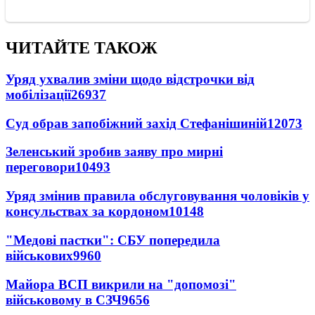
ЧИТАЙТЕ ТАКОЖ
Уряд ухвалив зміни щодо відстрочки від
мобілізації
26937
Суд обрав запобіжний захід Стефанішиній
12073
Зеленський зробив заяву про мирні
переговори
10493
Уряд змінив правила обслуговування чоловіків у
консульствах за кордоном
10148
"Медові пастки": СБУ попередила
військових
9960
Майора ВСП викрили на "допомозі"
військовому в СЗЧ
9656