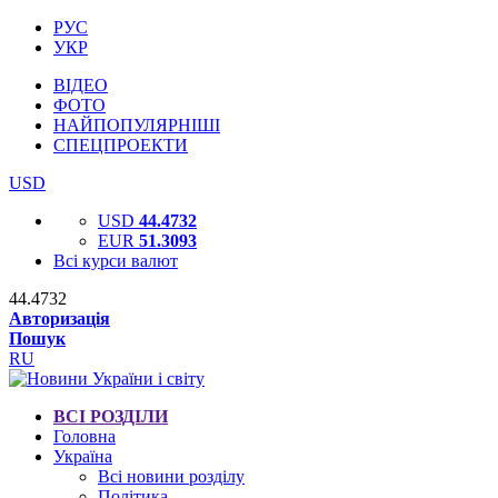
РУС
УКР
ВІДЕО
ФОТО
НАЙПОПУЛЯРНІШІ
СПЕЦПРОЕКТИ
USD
USD
44.4732
EUR
51.3093
Всі курси валют
44.4732
Авторизація
Пошук
RU
ВСІ РОЗДІЛИ
Головна
Україна
Всі новини розділу
Політика