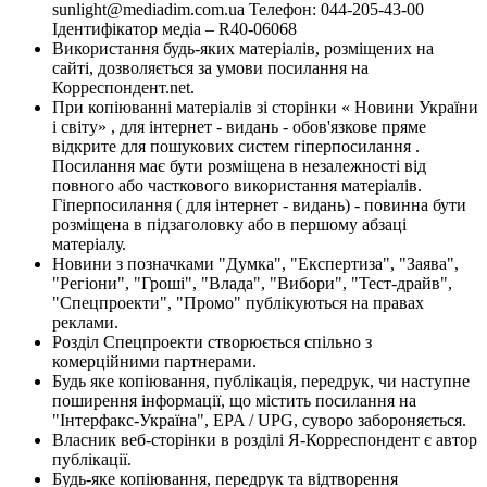
sunlight@mediadim.com.ua
Телефон: 044-205-43-00
Ідентифікатор медіа – R40-06068
Використання будь-яких матеріалів, розміщених на
сайті, дозволяється за умови посилання на
Корреспондент.net.
При копіюванні матеріалів зі сторінки « Новини України
і світу» , для інтернет - видань - обов'язкове пряме
відкрите для пошукових систем гіперпосилання .
Посилання має бути розміщена в незалежності від
повного або часткового використання матеріалів.
Гіперпосилання ( для інтернет - видань) - повинна бути
розміщена в підзаголовку або в першому абзаці
матеріалу.
Новини з позначками "Думка", "Експертиза", "Заява",
"Регіони", "Гроші", "Влада", "Вибори", "Тест-драйв",
"Спецпроекти", "Промо" публікуються на правах
реклами.
Розділ Спецпроекти створюється спільно з
комерційними партнерами.
Будь яке копіювання, публікація, передрук, чи наступне
поширення інформації, що містить посилання на
"Інтерфакс-Україна", EPA / UPG, суворо забороняється.
Власник веб-сторінки в розділі Я-Корреспондент є автор
публікації.
Будь-яке копіювання, передрук та відтворення