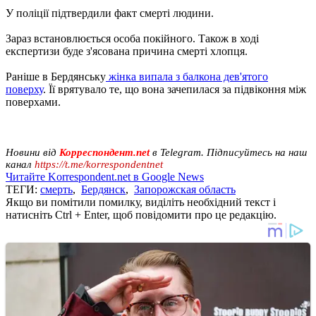
У поліції підтвердили факт смерті людини.
Зараз встановлюється особа покійного. Також в ході
експертизи буде з'ясована причина смерті хлопця.
Раніше в Бердянську
жінка випала з балкона дев'ятого
поверху
. Її врятувало те, що вона зачепилася за підвіконня між
поверхами.
Новини від
Корреспондент.net
в Telegram. Підписуйтесь на наш
канал
https://t.me/korrespondentnet
Читайте Korrespondent.net в Google News
ТЕГИ:
смерть
,
Бердянск
,
Запорожская область
Якщо ви помітили помилку, виділіть необхідний текст і
натисніть Ctrl + Enter, щоб повідомити про це редакцію.