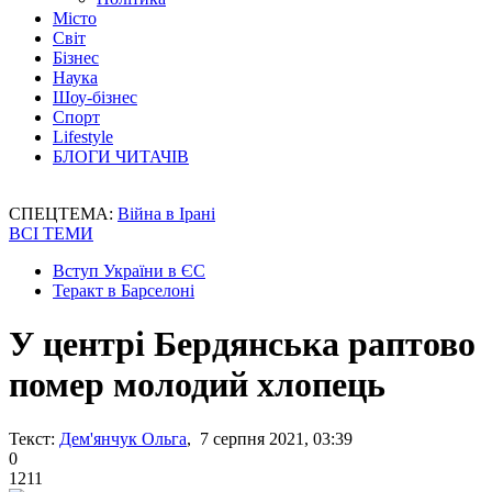
Місто
Світ
Бізнес
Наука
Шоу-бізнес
Спорт
Lifestyle
БЛОГИ ЧИТАЧІВ
СПЕЦТЕМА:
Війна в Ірані
ВСІ ТЕМИ
Вступ України в ЄС
Теракт в Барселоні
У центрі Бердянська раптово
помер молодий хлопець
Текст:
Дем'янчук Ольга
, 7 серпня 2021, 03:39
0
1211