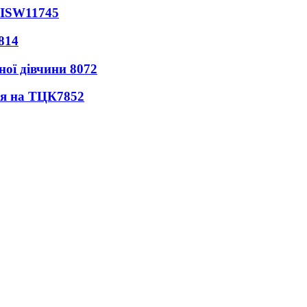
 ISW
11745
814
ної дівчини
8072
ся на ТЦК
7852