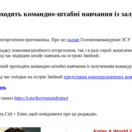
проходять командно-штабні навчання із з
о вторгнення противника. Про це
сказав
Головнокомандувач ЗСУ В
адку повномасштабного вторгнення, так і в разі спроб захопленн
ід час відвідин штабу навчань на острові Зміїний.
Зміїний проходять командно-штабні навчання із залученням команд
 час поїздки на острів Зміїний
представив новопризначених ком
ань
ш канал
https://t.me/korrespondentnet
ь Ctrl + Enter, щоб повідомити про це редакцію.