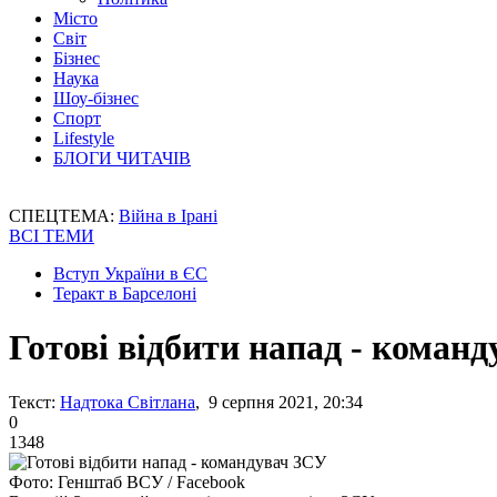
Місто
Світ
Бізнес
Наука
Шоу-бізнес
Спорт
Lifestyle
БЛОГИ ЧИТАЧІВ
СПЕЦТЕМА:
Війна в Ірані
ВСІ ТЕМИ
Вступ України в ЄС
Теракт в Барселоні
Готові відбити напад - коман
Текст:
Надтока Світлана
, 9 серпня 2021, 20:34
0
1348
Фото: Генштаб ВСУ / Facebook