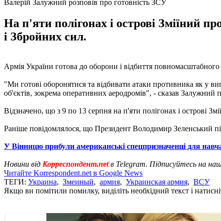
Валерій Залужний розповів про готовність ЗСУ
На п'яти полігонах і острові Зміїний 
і Збройних сил.
Армія України готова до оборони і відбиття повномасштабног
"Ми готові оборонятися та відбивати атаки противника як у вип
об'єктів, зокрема оперативних аеродромів", - сказав Залужний п
Відзначено, що з 9 по 13 серпня на п'яти полігонах і острові 
Раніше повідомлялося, що Президент Володимир Зеленський під
У Вінницю прибули американські спецпризначенці для навч
Новини від
Корреспондент.net
в Telegram. Підписуйтесь на на
Читайте Korrespondent.net в Google News
ТЕГИ:
Украина
,
Змеиный
,
армия
,
Украинская армия
,
ВСУ
Якщо ви помітили помилку, виділіть необхідний текст і натисніт