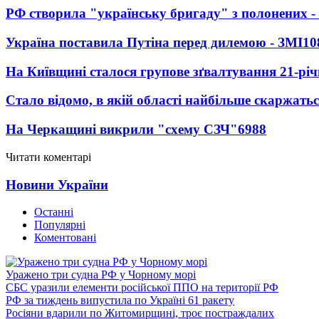
РФ створила "українську бригаду" з полонених -
Україна поставила Путіна перед дилемою - ЗМІ
10
На Київщині сталося групове зґвалтування 21-річ
Стало відомо, в якій області найбільше скаржать
На Черкащині викрили "схему СЗЧ"
6988
Читати коментарі
Новини України
Останні
Популярні
Коментовані
Уражено три судна РФ у Чорному морі
СБС уразили елементи російської ППО на території РФ
РФ за тиждень випустила по Україні 61 ракету
Росіяни вдарили по Житомирщині, троє постраждалих