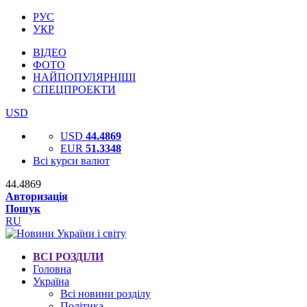
РУС
УКР
ВІДЕО
ФОТО
НАЙПОПУЛЯРНІШІ
СПЕЦПРОЕКТИ
USD
USD
44.4869
EUR
51.3348
Всі курси валют
44.4869
Авторизація
Пошук
RU
ВСІ РОЗДІЛИ
Головна
Україна
Всі новини розділу
Політика