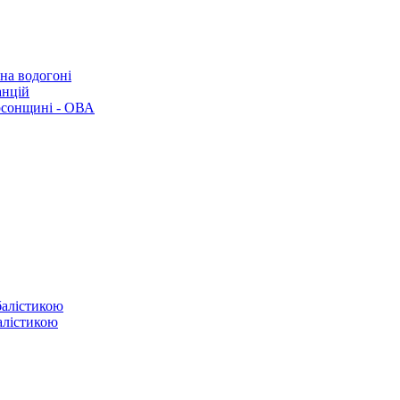
 на водогоні
анцій
рсонщині - ОВА
балістикою