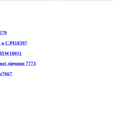
579
 в СЗЧ
10397
 ISW
10011
ної дівчини
7773
т
7667