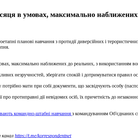
сяця в умовах, максимально наближених
етапні планові навчання з протидії диверсійних і терористичних 
рпня.
вах, максимально наближених до реальних, з використанням вогн
ливих незручностей, зберігати спокій і дотримуватися правил ос
потрібно мати при собі документи, що засвідчують особу (паспорт
ї про протиправні дії невідомих осіб, їх причетність до незако
вають командно-штабні навчання
з командуванням Об'єднаних с
ш канал
https://t.me/korrespondentnet