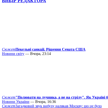
ВИБІР РЕДАКТОРА
Сюжет
Пекельні санкції. Рішення Сената США
Новини світу
— Вчора, 23:14
Сюжет
"Полювати на лучника, а не на стрілу". Як Україні 
Новини України
— Вчора, 16:36
Сюжет
Загадковий звук вибуху налякав Москву: що це було