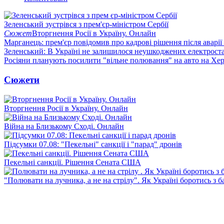
Зеленський зустрівся з прем'єр-міністром Сербії
Сюжет
Вторгнення Росії в Україну. Онлайн
Марганець: прем'єр повідомив про кадрові рішення після аварії
Зеленський: В Україні не залишилося неушкоджених електрост
Росіяни планують посилити "вільне полювання" на авто на Хе
Сюжети
Вторгнення Росії в Україну. Онлайн
Війна на Близькому Сході. Онлайн
Підсумки 07.08: "Пекельні" санкції і "парад" дронів
Пекельні санкції. Рішення Сената США
"Полювати на лучника, а не на стрілу". Як Україні боротись з 