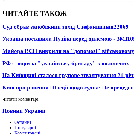
ЧИТАЙТЕ ТАКОЖ
Суд обрав запобіжний захід Стефанішиній
22069
Україна поставила Путіна перед дилемою - ЗМІ
10
Майора ВСП викрили на "допомозі" військовому
РФ створила "українську бригаду" з полонених -
На Київщині сталося групове зґвалтування 21-річ
Київ про рішення Швеції щодо судна: Це прецеден
Читати коментарі
Новини України
Останні
Популярні
Коментовані