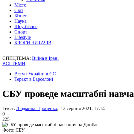
Місто
Світ
Бізнес
Наука
Шоу-бізнес
Спорт
Lifestyle
БЛОГИ ЧИТАЧІВ
СПЕЦТЕМА:
Війна в Ірані
ВСІ ТЕМИ
Вступ України в ЄС
Теракт в Барселоні
СБУ проведе масштабні навча
Текст:
Людмила Троценко
, 12 серпня 2021, 17:14
0
225
Фото: СБУ