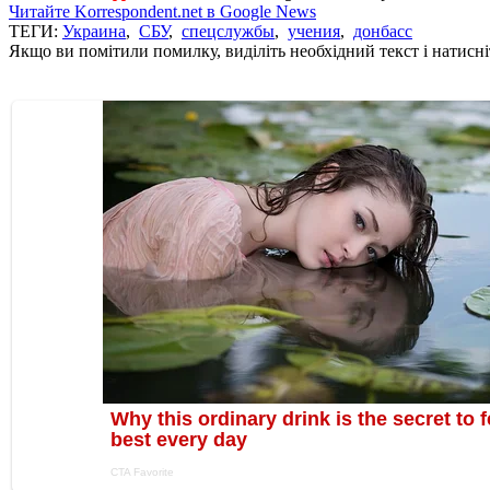
Читайте Korrespondent.net в Google News
ТЕГИ:
Украина
,
СБУ
,
спецслужбы
,
учения
,
донбасс
Якщо ви помітили помилку, виділіть необхідний текст і натисніт