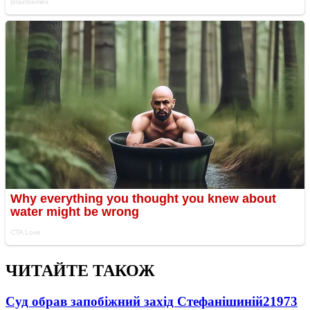
ЧИТАЙТЕ ТАКОЖ
Суд обрав запобіжний захід Стефанішиній
21973