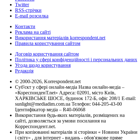
Twitter
RSS-стрічки
E-mail розсилка
Контакти
Реклама на сайті
Використання матеріалів korrespondent.net
Правила користування сайтом
Договір користування сайтом
Політика у сфері конфіденційності і персональних даних
Угода щодо користування
Редакція
© 2000-2026, Korrespondent.net
Суб'єкт у сфері онлайн-медіа Назва онлайн-медіа –
«КореспонденТ.net» Адреса: 02091, місто Київ,
ХАРКІВСЬКЕ ШОСЕ, будинок 172-Б, офіс 208/1 E-mail:
sunlight@mediadim.com.ua
Телефон: 044-205-43-00
Ідентифікатор медіа – R40-06068
Використання будь-яких матеріалів, розміщених на
сайті, дозволяється за умови посилання на
Корреспондент.net.
При копіюванні матеріалів зі сторінки « Новини України
і світу» , для інтернет - видань - обов'язкове пряме