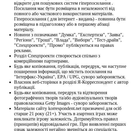
відкрите для пошукових систем гіперпосилання .
Посилання має бути розміщена в незалежності від
повного або часткового використання матеріалів.
Гіперпосилання ( для інтернет - видань) - повинна бути
розміщена в підзаголовку або в першому абзаці
матеріалу.
Новини з позначками "Думка", "Експертиза", "Заява",
"Регіони", "Гроші", "Влада", "Вибори", "Тест-драйв",
"Спецпроекти", "Промо" публікуються на правах
реклами.
Розділ Спецпроекти створюється спільно з
комерційними партнерами.
Будь яке копіювання, публікація, передрук, чи наступне
поширення інформації, що містить посилання на
"Інтерфакс-Україна", EPA / UPG, суворо забороняється.
Власник веб-сторінки в розділі Я-Корреспондент є автор
публікації.
Будь-яке копіювання, передрук та відтворення
фотографічних творів та/або аудіовізуальних творів
правовласника Getty Images - суворо забороняється.
Матеріали сайту korrespondent.net призначені для осіб
старше 21 року (21+). Участь в азартних іграх може
викликати ігрову залежність. Дотримуйтесь правил
(принципів) відповідальної гри. При виявленні перших
ознак залежності негайно зверніться до спеціаліста.