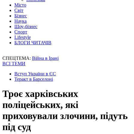
Місто
Світ
Бізнес
Наука
Шоу-бізнес
Спорт
Lifestyle
БЛОГИ ЧИТАЧІВ
СПЕЦТЕМА:
Війна в Ірані
ВСІ ТЕМИ
Вступ України в ЄС
Теракт в Барселоні
Троє харківських
поліцейських, які
приховували злочини, підуть
під суд