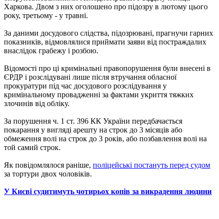
Харкова. Двом з них оголошено про підозру в лютому цього
року, третьому - у травні.
За даними досудового слідства, підозрювані, прагнучи гарних
показників, відмовлялися приймати заяви від постраждалих
внаслідок грабежу і розбою.
Відомості про ці кримінальні правопорушення були внесені в
ЄРДР і розслідувані лише після втручання обласної
прокуратури під час досудового розслідування у
кримінальному провадженні за фактами укриття тяжких
злочинів від обліку.
За порушення ч. 1 ст. 396 КК України передбачається
покарання у вигляді арешту на строк до 3 місяців або
обмеження волі на строк до 3 років, або позбавлення волі на
той самий строк.
Як повідомлялося раніше,
поліцейські постануть перед судом
за тортури двох чоловіків.
У Києві судитимуть чотирьох копів за викрадення людини