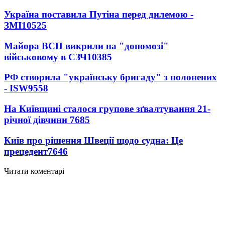
Україна поставила Путіна перед дилемою -
ЗМІ
10525
Майора ВСП викрили на "допомозі"
військовому в СЗЧ
10385
РФ створила "українську бригаду" з полонених
- ISW
9558
На Київщині сталося групове зґвалтування 21-
річної дівчини
7685
Київ про рішення Швеції щодо судна: Це
прецедент
7646
Читати коментарі