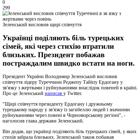
0
299
Зеленський висловив щирі співчуття
Українці поділяють біль турецьких
сімей, які через стихію втратили
близьких. Президент побажав
постраждалим швидко встати на ноги.
Президент України Володимир Зеленський висловив
співчуття лідеру Туреччини Реджепу Тайіпу Ердогану у
зв'язку з жертвами і руйнуваннями внаслідок повеней в країні.
Про це Зеленський
написав
у Twitter.
"Щирі співчуття президенту Ердогану і дружньому
турецькому народу у зв'язку із загибеллю людей і значними
руйнуваннями через повені в Чорноморському регіоні", -
наголосив глава держави Зеленський.
Він додав, що українці поділяють біль турецьких сімей, у яких
стихія забрала близьких. Зеленський також побажав