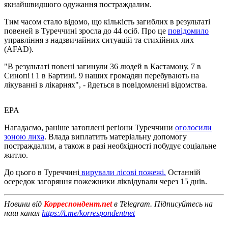
якнайшвидшого одужання постраждалим.
Тим часом стало відомо, що кількість загиблих в результаті
повеней в Туреччині зросла до 44 осіб. Про це
повідомило
управління з надзвичайних ситуацій та стихійних лих
(AFAD).
"В результаті повені загинули 36 людей в Кастамону, 7 в
Синопі і 1 в Бартині. 9 наших громадян перебувають на
лікуванні в лікарнях", - йдеться в повідомленні відомства.
EPA
Нагадаємо, раніше затоплені регіони Туреччини
оголосили
зоною лиха
. Влада виплатить матеріальну допомогу
постраждалим, а також в разі необхідності побудує соціальне
житло.
До цього в Туреччині
вирували лісові пожежі.
Останній
осередок загоряння пожежники ліквідували через 15 днів.
Новини від
Корреспондент.net
в Telegram. Підписуйтесь на
наш канал
https://t.me/korrespondentnet