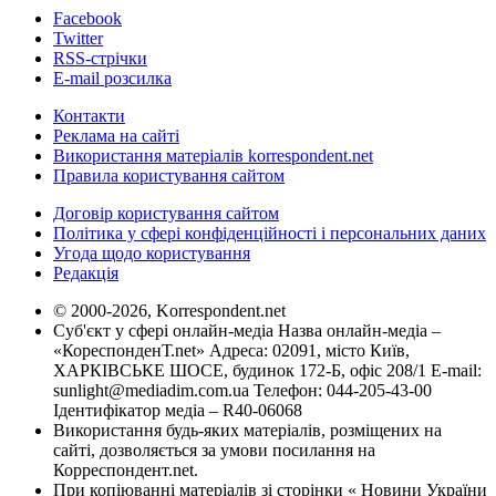
Facebook
Twitter
RSS-стрічки
E-mail розсилка
Контакти
Реклама на сайті
Використання матеріалів korrespondent.net
Правила користування сайтом
Договір користування сайтом
Політика у сфері конфіденційності і персональних даних
Угода щодо користування
Редакція
© 2000-2026, Korrespondent.net
Суб'єкт у сфері онлайн-медіа Назва онлайн-медіа –
«КореспонденТ.net» Адреса: 02091, місто Київ,
ХАРКІВСЬКЕ ШОСЕ, будинок 172-Б, офіс 208/1 E-mail:
sunlight@mediadim.com.ua
Телефон: 044-205-43-00
Ідентифікатор медіа – R40-06068
Використання будь-яких матеріалів, розміщених на
сайті, дозволяється за умови посилання на
Корреспондент.net.
При копіюванні матеріалів зі сторінки « Новини України