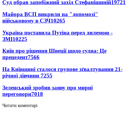
Суд обрав запобіжний захід Стефанішиній
19721
Майора ВСП викрили на "допомозі"
військовому в СЗЧ
10265
Україна поставила Путіна перед дилемою -
ЗМІ
10225
Київ про рішення Швеції щодо судна: Це
прецедент
7566
На Київщині сталося групове зґвалтування 21-
річної дівчини
7255
Зеленський зробив заяву про мирні
переговори
7018
Читати коментарі