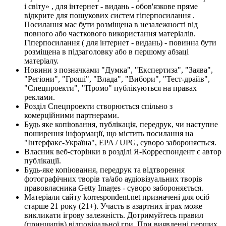
і світу» , для інтернет - видань - обов'язкове пряме
відкрите для пошукових систем гіперпосилання .
Посилання має бути розміщена в незалежності від
повного або часткового використання матеріалів.
Гіперпосилання ( для інтернет - видань) - повинна бути
розміщена в підзаголовку або в першому абзаці
матеріалу.
Новини з позначками "Думка", "Експертиза", "Заява",
"Регіони", "Гроші", "Влада", "Вибори", "Тест-драйв",
"Спецпроекти", "Промо" публікуються на правах
реклами.
Розділ Спецпроекти створюється спільно з
комерційними партнерами.
Будь яке копіювання, публікація, передрук, чи наступне
поширення інформації, що містить посилання на
"Інтерфакс-Україна", EPA / UPG, суворо забороняється.
Власник веб-сторінки в розділі Я-Корреспондент є автор
публікації.
Будь-яке копіювання, передрук та відтворення
фотографічних творів та/або аудіовізуальних творів
правовласника Getty Images - суворо забороняється.
Матеріали сайту korrespondent.net призначені для осіб
старше 21 року (21+). Участь в азартних іграх може
викликати ігрову залежність. Дотримуйтесь правил
(принципів) відповідальної гри. При виявленні перших