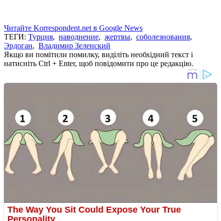
Читайте Korrespondent.net в Google News
ТЕГИ:
Турция
,
наводнение
,
жертвы
,
соболезнования
,
Эрдоган
,
Владимир Зеленский
Якщо ви помітили помилку, виділіть необхідний текст і
натисніть Ctrl + Enter, щоб повідомити про це редакцію.