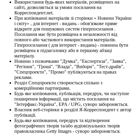
Використання будь-яких матеріалів, розміщених на
сайті, дозволяється за умови посилання на
Корреспондент.net.
При копіюванні матеріалів зі сторінки « Новини України
і світу» , для інтернет - видань - обов'язкове пряме
відкрите для пошукових систем гіперпосилання .
Посилання має бути розміщена в незалежності від
повного або часткового використання матеріалів.
Гіперпосилання ( для інтернет - видань) - повинна бути
розміщена в підзаголовку або в першому абзаці
матеріалу.
Новини з позначками "Думка", "Експертиза", "Заява",
"Регіони", "Гроші", "Влада", "Вибори", "Тест-драйв",
"Спецпроекти", "Промо" публікуються на правах
реклами.
Розділ Спецпроекти створюється спільно з
комерційними партнерами.
Будь яке копіювання, публікація, передрук, чи наступне
поширення інформації, що містить посилання на
"Інтерфакс-Україна", EPA / UPG, суворо забороняється.
Власник веб-сторінки в розділі Я-Корреспондент є автор
публікації.
Будь-яке копіювання, передрук та відтворення
фотографічних творів та/або аудіовізуальних творів
правовласника Getty Images - суворо забороняється.