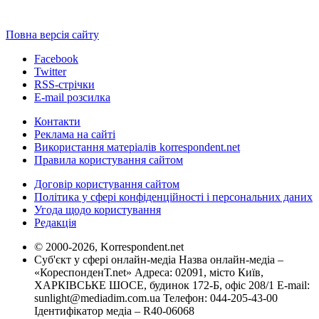
Повна версія сайту
Facebook
Twitter
RSS-стрічки
E-mail розсилка
Контакти
Реклама на сайті
Використання матеріалів korrespondent.net
Правила користування сайтом
Договір користування сайтом
Політика у сфері конфіденційності і персональних даних
Угода щодо користування
Редакція
© 2000-2026, Korrespondent.net
Суб'єкт у сфері онлайн-медіа Назва онлайн-медіа –
«КореспонденТ.net» Адреса: 02091, місто Київ,
ХАРКІВСЬКЕ ШОСЕ, будинок 172-Б, офіс 208/1 E-mail:
sunlight@mediadim.com.ua
Телефон: 044-205-43-00
Ідентифікатор медіа – R40-06068