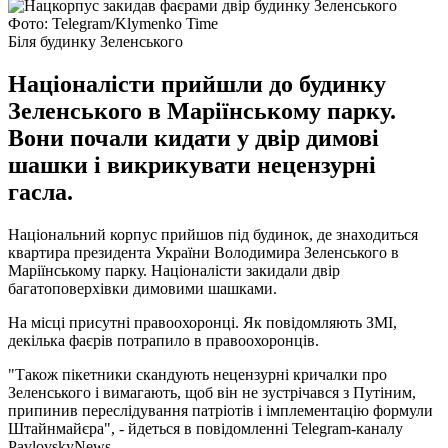
Фото: Telegram/Klymenko Time
Біля будинку Зеленського
Націоналісти прийшли до будинку
Зеленського в Маріїнському парку.
Вони почали кидати у двір димові
шашки і викрикувати нецензурні
гасла.
Національний корпус прийшов під будинок, де знаходиться
квартира президента України Володимира Зеленського в
Маріїнському парку. Націоналісти закидали двір
багатоповерхівки димовими шашками.
На місці присутні правоохоронці. Як повідомляють ЗМІ,
декілька фаєрів потрапило в правоохоронців.
"Також пікетники скандують нецензурні кричалки про
Зеленського і вимагають, щоб він не зустрічався з Путіним,
припинив переслідування патріотів і імплементацію формули
Штайнмайєра", - йдеться в повідомленні Telegram-каналу
PavlovskyNews.