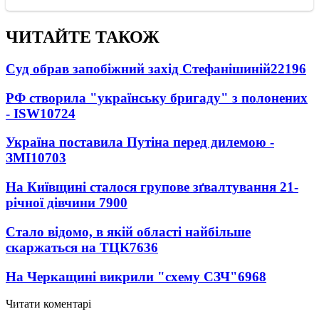
ЧИТАЙТЕ ТАКОЖ
Суд обрав запобіжний захід Стефанішиній
22196
РФ створила "українську бригаду" з полонених
- ISW
10724
Україна поставила Путіна перед дилемою -
ЗМІ
10703
На Київщині сталося групове зґвалтування 21-
річної дівчини
7900
Стало відомо, в якій області найбільше
скаржаться на ТЦК
7636
На Черкащині викрили "схему СЗЧ"
6968
Читати коментарі