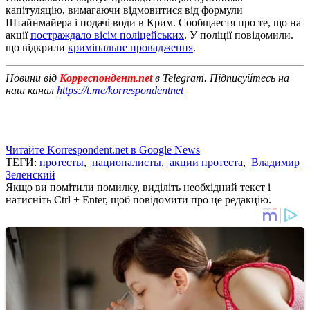
капітуляцію, вимагаючи відмовитися від формули
Штайнмайера і подачі води в Крим. Сообщаестя про те, що на
акції
постраждало вісім поліцейських
. У поліції повідомили.
що відкрили
кримінальне провадження
.
Новини від
Корреспондент.net
в Telegram. Підписуйтесь на
наш канал
https://t.me/korrespondentnet
Читайте Korrespondent.net в Google News
ТЕГИ:
протесты
,
националисты
,
акции протеста
,
Владимир
Зеленский
Якщо ви помітили помилку, виділіть необхідний текст і
натисніть Ctrl + Enter, щоб повідомити про це редакцію.