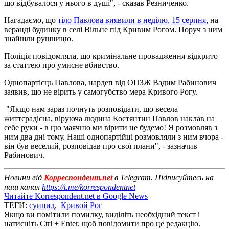
що відбувалося у нього в душі", - сказав Резниченко.
Нагадаємо, що
тіло Павлова виявили в неділю, 15 серпня,
на
веранді будинку в селі Вільне під Кривим Рогом. Поруч з ним
знайшли рушницю.
Поліція повідомляла, що кримінальне провадження відкрито
за статтею про умисне вбивство.
Однопартієць Павлова, нардеп від ОПЗЖ Вадим Рабинович
заявив, що не вірить у самогубство мера Кривого Рогу.
"Якщо нам зараз почнуть розповідати, що весела
життєрадісна, віруюча людина Костянтин Павлов наклав на
себе руки - в цю маячню ми вірити не будемо! Я розмовляв з
ним два дні тому. Наші однопартійці розмовляли з ним вчора -
він був веселий, розповідав про свої плани", - зазначив
Рабинович.
Новини від
Корреспондент.net
в Telegram. Підписуйтесь на
наш канал
https://t.me/korrespondentnet
Читайте Korrespondent.net в Google News
ТЕГИ:
суицид
,
Кривой Рог
Якщо ви помітили помилку, виділіть необхідний текст і
натисніть Ctrl + Enter, щоб повідомити про це редакцію.