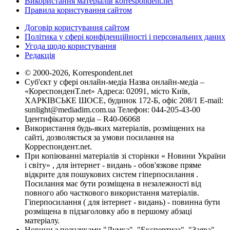
Використання матеріалів korrespondent.net
Правила користування сайтом
Договір користування сайтом
Політика у сфері конфіденційності і персональних даних
Угода щодо користування
Редакція
© 2000-2026, Korrespondent.net
Суб'єкт у сфері онлайн-медіа Назва онлайн-медіа –
«КореспонденТ.net» Адреса: 02091, місто Київ,
ХАРКІВСЬКЕ ШОСЕ, будинок 172-Б, офіс 208/1 E-mail:
sunlight@mediadim.com.ua
Телефон: 044-205-43-00
Ідентифікатор медіа – R40-06068
Використання будь-яких матеріалів, розміщених на
сайті, дозволяється за умови посилання на
Корреспондент.net.
При копіюванні матеріалів зі сторінки « Новини України
і світу» , для інтернет - видань - обов'язкове пряме
відкрите для пошукових систем гіперпосилання .
Посилання має бути розміщена в незалежності від
повного або часткового використання матеріалів.
Гіперпосилання ( для інтернет - видань) - повинна бути
розміщена в підзаголовку або в першому абзаці
матеріалу.
Новини з позначками "Думка", "Експертиза", "Заява",