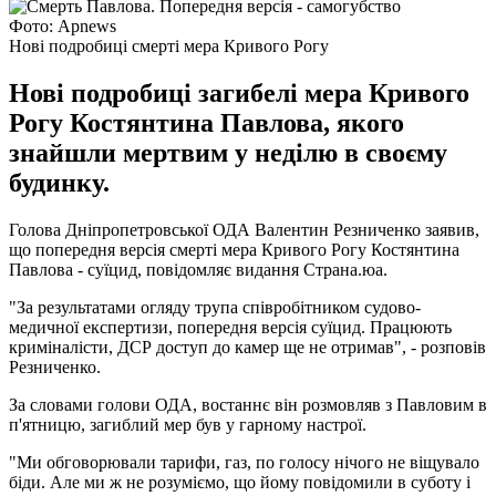
Фото: Apnews
Нові подробиці смерті мера Кривого Рогу
Нові подробиці загибелі мера Кривого
Рогу Костянтина Павлова, якого
знайшли мертвим у неділю в своєму
будинку.
Голова Дніпропетровської ОДА Валентин Резниченко заявив,
що попередня версія смерті мера Кривого Рогу Костянтина
Павлова - суїцид, повідомляє видання Страна.юа.
"За результатами огляду трупа співробітником судово-
медичної експертизи, попередня версія суїцид. Працюють
криміналісти, ДСР доступ до камер ще не отримав", - розповів
Резниченко.
За словами голови ОДА, востаннє він розмовляв з Павловим в
п'ятницю, загиблий мер був у гарному настрої.
"Ми обговорювали тарифи, газ, по голосу нічого не віщувало
біди. Але ми ж не розуміємо, що йому повідомили в суботу і