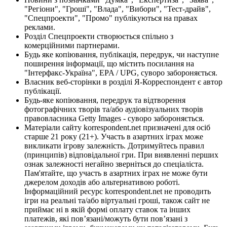
"Регіони", "Гроші", "Влада", "Вибори", "Тест-драйв",
"Спецпроекти", "Промо" публікуються на правах
реклами.
Розділ Спецпроекти створюється спільно з
комерційними партнерами.
Будь яке копіювання, публікація, передрук, чи наступне
поширення інформації, що містить посилання на
"Інтерфакс-Україна", EPA / UPG, суворо забороняється.
Власник веб-сторінки в розділі Я-Корреспондент є автор
публікації.
Будь-яке копіювання, передрук та відтворення
фотографічних творів та/або аудіовізуальних творів
правовласника Getty Images - суворо забороняється.
Матеріали сайту korrespondent.net призначені для осіб
старше 21 року (21+). Участь в азартних іграх може
викликати ігрову залежність. Дотримуйтесь правил
(принципів) відповідальної гри. При виявленні перших
ознак залежності негайно зверніться до спеціаліста.
Пам'ятайте, що участь в азартних іграх не може бути
джерелом доходів або альтернативою роботі.
Інформаційний ресурс korrespondent.net не проводить
ігри на реальні та/або віртуальні гроші, також сайт не
приймає ні в якій формі оплату ставок та інших
платежів, які пов’язані/можуть бути пов’язані з