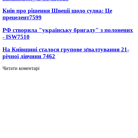
Київ про рішення Швеції щодо судна: Це
прецедент
7599
РФ створила "українську бригаду" з полонених
- ISW
7510
На Київщині сталося групове зґвалтування 21-
річної дівчини
7462
Читати коментарі