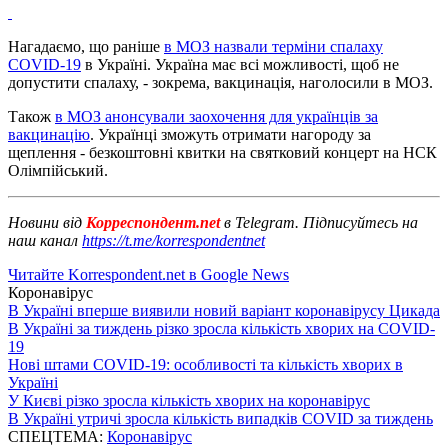
Нагадаємо, що раніше
в МОЗ назвали терміни спалаху
COVID-19
в Україні. Україна має всі можливості, щоб не
допустити спалаху, - зокрема, вакцинація, наголосили в МОЗ.
Також
в МОЗ анонсували заохочення для українців за
вакцинацію
. Українці зможуть отримати нагороду за
щеплення - безкоштовні квитки на святковий концерт на НСК
Олімпійський.
Новини від
Корреспондент.net
в Telegram. Підписуйтесь на
наш канал
https://t.me/korrespondentnet
Читайте Korrespondent.net в Google News
Коронавірус
В Україні вперше виявили новий варіант коронавірусу Цикада
В Україні за тиждень різко зросла кількість хворих на COVID-
19
Нові штами COVID-19: особливості та кількість хворих в
Україні
У Києві різко зросла кількість хворих на коронавірус
В Україні утричі зросла кількість випадків COVID за тиждень
СПЕЦТЕМА:
Коронавірус