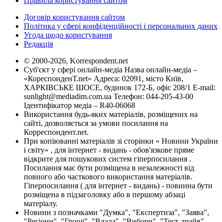
Правила користування сайтом
Договір користування сайтом
Політика у сфері конфіденційності і персональних даних
Угода щодо користування
Редакція
© 2000-2026, Korrespondent.net
Суб'єкт у сфері онлайн-медіа Назва онлайн-медіа –
«КореспонденТ.net» Адреса: 02091, місто Київ,
ХАРКІВСЬКЕ ШОСЕ, будинок 172-Б, офіс 208/1 E-mail:
sunlight@mediadim.com.ua
Телефон: 044-205-43-00
Ідентифікатор медіа – R40-06068
Використання будь-яких матеріалів, розміщених на
сайті, дозволяється за умови посилання на
Корреспондент.net.
При копіюванні матеріалів зі сторінки « Новини України
і світу» , для інтернет - видань - обов'язкове пряме
відкрите для пошукових систем гіперпосилання .
Посилання має бути розміщена в незалежності від
повного або часткового використання матеріалів.
Гіперпосилання ( для інтернет - видань) - повинна бути
розміщена в підзаголовку або в першому абзаці
матеріалу.
Новини з позначками "Думка", "Експертиза", "Заява",
"Регіони", "Гроші", "Влада", "Вибори", "Тест-драйв",