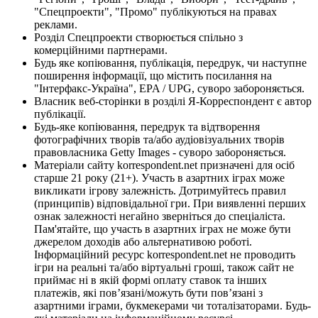
"Спецпроекти", "Промо" публікуються на правах
реклами.
Розділ Спецпроекти створюється спільно з
комерційними партнерами.
Будь яке копіювання, публікація, передрук, чи наступне
поширення інформації, що містить посилання на
"Інтерфакс-Україна", EPA / UPG, суворо забороняється.
Власник веб-сторінки в розділі Я-Корреспондент є автор
публікації.
Будь-яке копіювання, передрук та відтворення
фотографічних творів та/або аудіовізуальних творів
правовласника Getty Images - суворо забороняється.
Матеріали сайту korrespondent.net призначені для осіб
старше 21 року (21+). Участь в азартних іграх може
викликати ігрову залежність. Дотримуйтесь правил
(принципів) відповідальної гри. При виявленні перших
ознак залежності негайно зверніться до спеціаліста.
Пам'ятайте, що участь в азартних іграх не може бути
джерелом доходів або альтернативою роботі.
Інформаційний ресурс korrespondent.net не проводить
ігри на реальні та/або віртуальні гроші, також сайт не
приймає ні в якій формі оплату ставок та інших
платежів, які пов’язані/можуть бути пов’язані з
азартними іграми, букмекерами чи тоталізаторами. Будь-