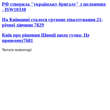
РФ створила "українську бригаду" з полонених
- ISW
10330
На Київщині сталося групове зґвалтування 21-
річної дівчини
7829
Київ про рішення Швеції щодо судна: Це
прецедент
7681
Читати коментарі