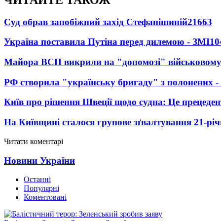
Суд обрав запобіжний захід Стефанішиній
21663
Україна поставила Путіна перед дилемою - ЗМІ
10
Майора ВСП викрили на "допомозі" військовому
РФ створила "українську бригаду" з полонених -
Київ про рішення Швеції щодо судна: Це прецеден
На Київщині сталося групове зґвалтування 21-річ
Читати коментарі
Новини України
Останні
Популярні
Коментовані