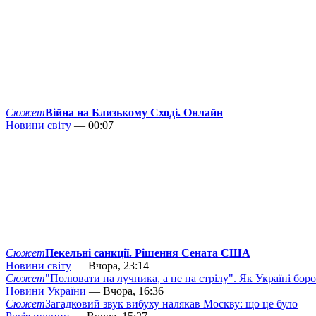
Сюжет
Війна на Близькому Сході. Онлайн
Новини світу
— 00:07
Сюжет
Пекельні санкції. Рішення Сената США
Новини світу
— Вчора, 23:14
Сюжет
"Полювати на лучника, а не на стрілу". Як Україні бор
Новини України
— Вчора, 16:36
Сюжет
Загадковий звук вибуху налякав Москву: що це було