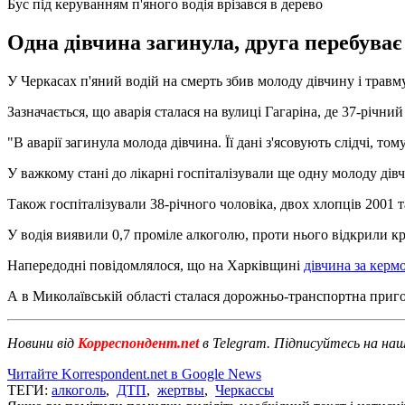
Бус під керуванням п'яного водія врізався в дерево
Одна дівчина загинула, друга перебуває 
У Черкасах п'яний водій на смерть збив молоду дівчину і травму
Зазначається, що аварія сталася на вулиці Гагаріна, де 37-річний
"В аварії загинула молода дівчина. Її дані з'ясовують слідчі, то
У важкому стані до лікарні госпіталізували ще одну молоду дівч
Також госпіталізували 38-річного чоловіка, двох хлопців 2001 т
У водія виявили 0,7 проміле алкоголю, проти нього відкрили 
Напередодні повідомлялося, що на Харківщині
дівчина за кермо
А в Миколаївській області сталася дорожньо-транспортна приго
Новини від
Корреспондент.net
в Telegram. Підписуйтесь на на
Читайте Korrespondent.net в Google News
ТЕГИ:
алкоголь
,
ДТП
,
жертвы
,
Черкассы