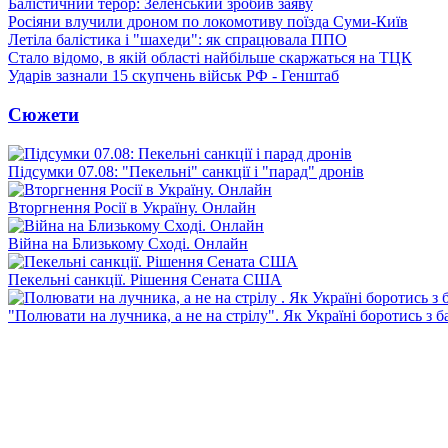
Балістичний терор: Зеленський зробив заяву
Росіяни влучили дроном по локомотиву поїзда Суми-Київ
Летіла балістика і "шахеди": як спрацювала ППО
Стало відомо, в якій області найбільше скаржаться на ТЦК
Ударів зазнали 15 скупчень військ РФ - Генштаб
Сюжети
Підсумки 07.08: "Пекельні" санкції і "парад" дронів
Вторгнення Росії в Україну. Онлайн
Війна на Близькому Сході. Онлайн
Пекельні санкції. Рішення Сената США
"Полювати на лучника, а не на стрілу". Як Україні боротись з 