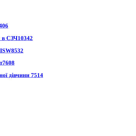
406
 в СЗЧ
10342
 ISW
8532
т
7608
ної дівчини
7514