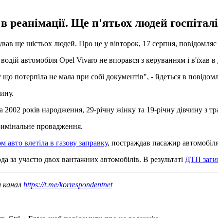
в реанімації. Ще п'ятьох людей госпіталі
вав ще шістьох людей. Про це у вівторок, 17 серпня, повідомляє 
 водій автомобіля Opel Vivaro не впорався з керуванням і в'їхав в
му що потерпіла не мала при собі документів", - йдеться в повідомл
ину.
а 2002 років народження, 29-річну жінку та 19-річну дівчину з т
кримінальне провадження.
м авто влетіла в газову заправку
, постраждав пасажир автомобіля
да за участю двох вантажних автомобілів. В результаті
ДТП заги
ш канал
https://t.me/korrespondentnet