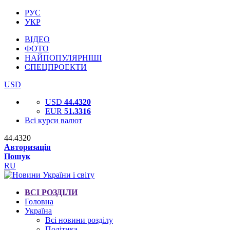
РУС
УКР
ВІДЕО
ФОТО
НАЙПОПУЛЯРНІШІ
СПЕЦПРОЕКТИ
USD
USD
44.4320
EUR
51.3316
Всі курси валют
44.4320
Авторизація
Пошук
RU
ВСІ РОЗДІЛИ
Головна
Україна
Всі новини розділу
Політика