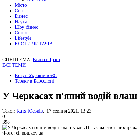
Місто
Світ
Бізнес
Наука
Шоу-бізнес
Спорт
Lifestyle
БЛОГИ ЧИТАЧІВ
СПЕЦТЕМА:
Війна в Ірані
ВСІ ТЕМИ
Вступ України в ЄС
Теракт в Барселоні
У Черкасах п'яний водій влаш
Текст:
Катя Юськів
, 17 серпня 2021, 13:23
0
398
Фото: ch.npu.gov.ua