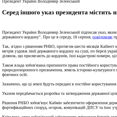
Президент України Володимир Зеленський
Серед іншого указ президента містить н
Президент України Володимир Зеленський підписав указ, яким в
державного кордону". Про це в середу, 18 серпня,
повідомляє
пр
Так, згідно з рішенням РНБО, протягом шести місяців Кабінет 
метрів уздовж лінії державного кордону на суші, по березі укр
ділянок, що прилягають до кордонів, їхні кадастрові номери, ц
Також влада зобов'язана припинити права постійного користув
природоохоронного призначення, земель історико-культурного 
фізичних осіб.
Зазначено, що ці землі будуть передані в постійне користува
Указом передбачається розробка та затвердження державної ціл
Рішення РНБО зобов'язує Кабмін забезпечити оформлення держк
фортифікаційних споруд, огорож, комунікацій ДПСУ та їхнє у
Крім того, уряд зобов'язаний забезпечити зміцнення берегів ук