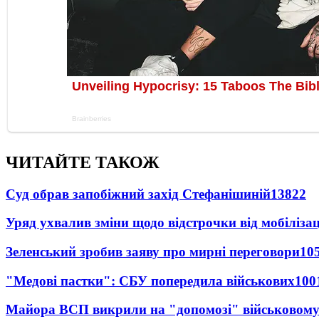
ЧИТАЙТЕ ТАКОЖ
Суд обрав запобіжний захід Стефанішиній
13822
Уряд ухвалив зміни щодо відстрочки від мобілізац
Зеленський зробив заяву про мирні переговори
10
"Медові пастки": СБУ попередила військових
100
Майора ВСП викрили на "допомозі" військовому