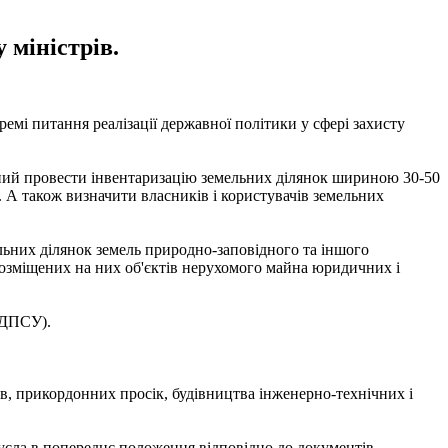
 міністрів.
емі питання реалізації державної політики у сфері захисту
заний провести інвентаризацію земельних ділянок шириною 30-50
. А також визначити власників і користувачів земельних
льних ділянок земель природно-заповідного та іншого
розміщених на них об'єктів нерухомого майна юридичних і
(ДПСУ).
, прикордонних просік, будівництва інженерно-технічних і
русла в попереднє положення відповідно до документів,