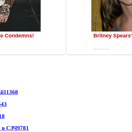
ії
11368
543
18
 в СЗЧ
9781