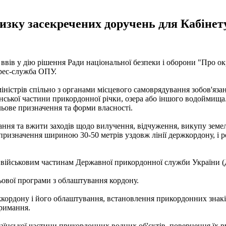
изку засекречених доручень для Кабінету
вів у дію рішення Ради національної безпеки і оборони "Про окр
ес-служба ОПУ.
міністрів спільно з органами місцевого самоврядування зобов'я
аїнської частини прикордонної річки, озера або іншого водоймища
ільове призначення та форми власності.
ання та вжити заходів щодо вилучення, відчуження, викупу земе
призначення шириною 30-50 метрів уздовж лінії держкордону, і 
ння військовим частинам Державної прикордонної служби України 
ьової програми з облаштування кордону.
ордону і його облаштування, встановлення прикордонних знаків
тримання.
раїнської частини прикордонних водних об'єктів, повернення їх 