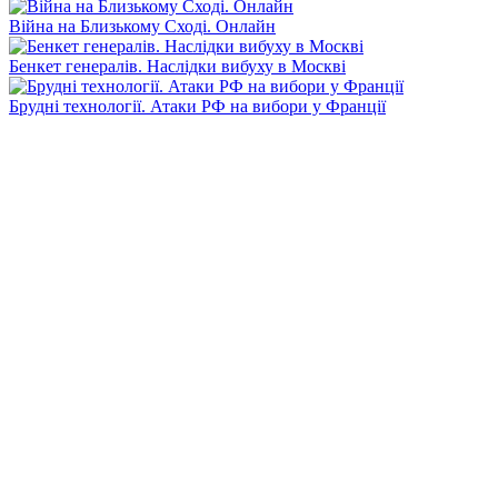
Війна на Близькому Сході. Онлайн
Бенкет генералів. Наслідки вибуху в Москві
Брудні технології. Атаки РФ на вибори у Франції