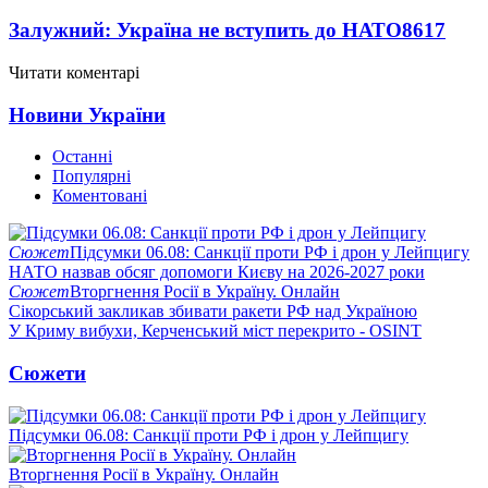
Залужний: Україна не вступить до НАТО
8617
Читати коментарі
Новини України
Останні
Популярні
Коментовані
Сюжет
Підсумки 06.08: Санкції проти РФ і дрон у Лейпцигу
НАТО назвав обсяг допомоги Києву на 2026-2027 роки
Сюжет
Вторгнення Росії в Україну. Онлайн
Сікорський закликав збивати ракети РФ над Україною
У Криму вибухи, Керченський міст перекрито - OSINT
Сюжети
Підсумки 06.08: Санкції проти РФ і дрон у Лейпцигу
Вторгнення Росії в Україну. Онлайн