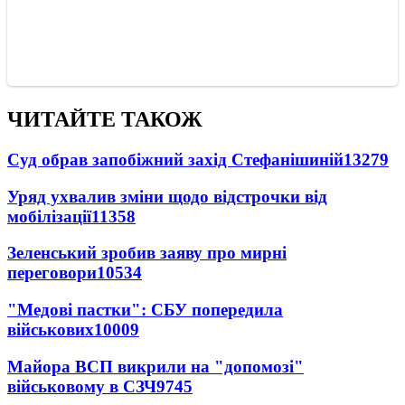
ЧИТАЙТЕ ТАКОЖ
Суд обрав запобіжний захід Стефанішиній
13279
Уряд ухвалив зміни щодо відстрочки від
мобілізації
11358
Зеленський зробив заяву про мирні
переговори
10534
"Медові пастки": СБУ попередила
військових
10009
Майора ВСП викрили на "допомозі"
військовому в СЗЧ
9745