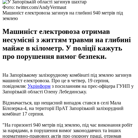
Фото: twitter.com/AndyVermaut
Машиніст електровоза загинув на глибині 940 метрів під
землею
Машиніст електровоза отримав
несумісні з життям травми на глибині
майже в кілометр. У поліції кажуть
про порушення вимог безпеки.
На Запорізькому залізорудному комбінаті під землею загинув
машиніст електровоза. Про це в четвер, 19 серпня,
повідомляє
Укрінформ
з посиланням на прес-офіцера ГУНП у
Запорізькій області Олену Лебединську.
Відзначається, що нещасний випадок стався в селі Мала
Білозерка-4, на території ПрАТ Запорізький залізорудний
комбінат 17 серпня.
"На горизонті 940 метрів під землею, під час виконання робіт
за нарядами, в порушення вимог законодавчих та інших
нормативно-правових актів про охорону праці, отримав