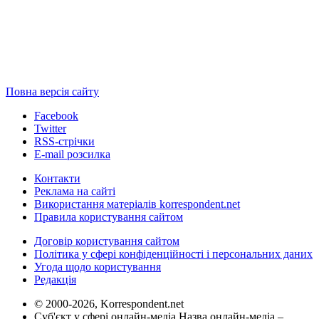
Повна версія сайту
Facebook
Twitter
RSS-стрічки
E-mail розсилка
Контакти
Реклама на сайті
Використання матеріалів korrespondent.net
Правила користування сайтом
Договір користування сайтом
Політика у сфері конфіденційності і персональних даних
Угода щодо користування
Редакція
© 2000-2026, Korrespondent.net
Суб'єкт у сфері онлайн-медіа Назва онлайн-медіа –