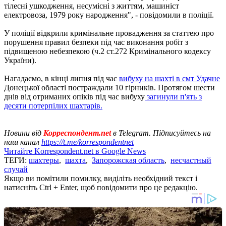
тілесні ушкодження, несумісні з життям, машиніст
електровоза, 1979 року народження", - повідомили в поліції.
У поліції відкрили кримінальне провадження за статтею про
порушення правил безпеки під час виконання робіт з
підвищеною небезпекою (ч.2 ст.272 Кримінального кодексу
України).
Нагадаємо, в кінці липня під час
вибуху на шахті в смт Удачне
Донецької області постраждали 10 гірників. Протягом шести
днів від отриманих опіків під час вибуху
загинули п'ять з
десяти потерпілих шахтарів.
Новини від
Корреспондент.net
в Telegram. Підписуйтесь на
наш канал
https://t.me/korrespondentnet
Читайте Korrespondent.net в Google News
ТЕГИ:
шахтеры
,
шахта
,
Запорожская область
,
несчастный
случай
Якщо ви помітили помилку, виділіть необхідний текст і
натисніть Ctrl + Enter, щоб повідомити про це редакцію.