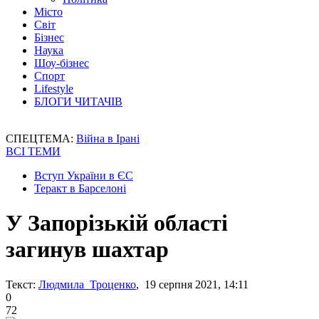
Місто
Світ
Бізнес
Наука
Шоу-бізнес
Спорт
Lifestyle
БЛОГИ ЧИТАЧІВ
СПЕЦТЕМА:
Війна в Ірані
ВСІ ТЕМИ
Вступ України в ЄС
Теракт в Барселоні
У Запорізькій області
загинув шахтар
Текст:
Людмила Троценко
, 19 серпня 2021, 14:11
0
72