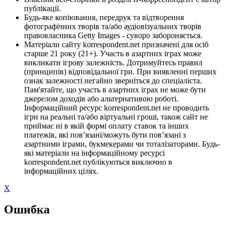
публікації.
Будь-яке копіювання, передрук та відтворення
фотографічних творів та/або аудіовізуальних творів
правовласника Getty Images - суворо забороняється.
Матеріали сайту korrespondent.net призначені для осіб
старше 21 року (21+). Участь в азартних іграх може
викликати ігрову залежність. Дотримуйтесь правил
(принципів) відповідальної гри. При виявленні перших
ознак залежності негайно зверніться до спеціаліста.
Пам'ятайте, що участь в азартних іграх не може бути
джерелом доходів або альтернативою роботі.
Інформаційний ресурс korrespondent.net не проводить
ігри на реальні та/або віртуальні гроші, також сайт не
приймає ні в якій формі оплату ставок та інших
платежів, які пов’язані/можуть бути пов’язані з
азартними іграми, букмекерами чи тоталізаторами. Будь-
які матеріали на інформаційному ресурсі
korrespondent.net публікуються виключно в
інформаційних цілях.
X
Ошибка