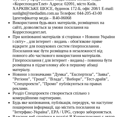
«КореспонденТ.net» Адреса: 02091, місто Київ,
ХАРКІВСЬКЕ ШОСЕ, будинок 172-Б, офіс 208/1 E-mail:
sunlight@mediadim.com.ua
Телефон: 044-205-43-00
Ідентифікатор медіа – R40-06068
Використання будь-яких матеріалів, розміщених на
сайті, дозволяється за умови посилання на
Корреспондент.net.
При копіюванні матеріалів зі сторінки « Новини України
і світу» , для інтернет - видань - обов'язкове пряме
відкрите для пошукових систем гіперпосилання .
Посилання має бути розміщена в незалежності від
повного або часткового використання матеріалів.
Гіперпосилання ( для інтернет - видань) - повинна бути
розміщена в підзаголовку або в першому абзаці
матеріалу.
Новини з позначками "Думка", "Експертиза", "Заява",
"Регіони", "Гроші", "Влада", "Вибори", "Тест-драйв",
"Спецпроекти", "Промо" публікуються на правах
реклами.
Розділ Спецпроекти створюється спільно з
комерційними партнерами.
Будь яке копіювання, публікація, передрук, чи наступне
поширення інформації, що містить посилання на
"Інтерфакс-Україна", EPA / UPG, суворо забороняється.
Власник веб-сторінки в розділі Я-Корреспондент є автор