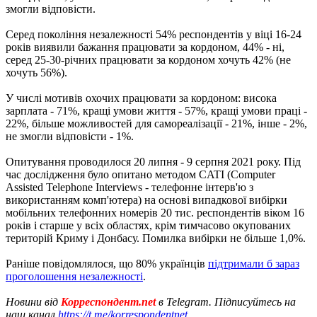
змогли відповісти.
Серед покоління незалежності 54% респондентів у віці 16-24
років виявили бажання працювати за кордоном, 44% - ні,
серед 25-30-річних працювати за кордоном хочуть 42% (не
хочуть 56%).
У числі мотивів охочих працювати за кордоном: висока
зарплата - 71%, кращі умови життя - 57%, кращі умови праці -
22%, більше можливостей для самореалізації - 21%, інше - 2%,
не змогли відповісти - 1%.
Опитування проводилося 20 липня - 9 серпня 2021 року. Під
час дослідження було опитано методом CATI (Computer
Assisted Telephone Interviews - телефонне інтерв'ю з
використанням комп'ютера) на основі випадкової вибірки
мобільних телефонних номерів 20 тис. респондентів віком 16
років і старше у всіх областях, крім тимчасово окупованих
територій Криму і Донбасу. Помилка вибірки не більше 1,0%.
Раніше повідомлялося, що 80% українців
підтримали б зараз
проголошення незалежності
.
Новини від
Корреспондент.net
в Telegram. Підписуйтесь на
наш канал
https://t.me/korrespondentnet