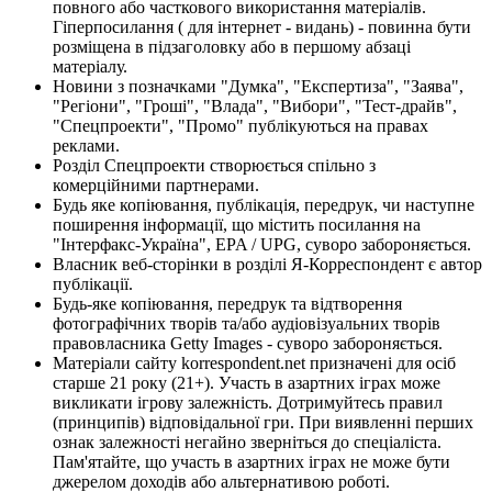
повного або часткового використання матеріалів.
Гіперпосилання ( для інтернет - видань) - повинна бути
розміщена в підзаголовку або в першому абзаці
матеріалу.
Новини з позначками "Думка", "Експертиза", "Заява",
"Регіони", "Гроші", "Влада", "Вибори", "Тест-драйв",
"Спецпроекти", "Промо" публікуються на правах
реклами.
Розділ Спецпроекти створюється спільно з
комерційними партнерами.
Будь яке копіювання, публікація, передрук, чи наступне
поширення інформації, що містить посилання на
"Інтерфакс-Україна", EPA / UPG, суворо забороняється.
Власник веб-сторінки в розділі Я-Корреспондент є автор
публікації.
Будь-яке копіювання, передрук та відтворення
фотографічних творів та/або аудіовізуальних творів
правовласника Getty Images - суворо забороняється.
Матеріали сайту korrespondent.net призначені для осіб
старше 21 року (21+). Участь в азартних іграх може
викликати ігрову залежність. Дотримуйтесь правил
(принципів) відповідальної гри. При виявленні перших
ознак залежності негайно зверніться до спеціаліста.
Пам'ятайте, що участь в азартних іграх не може бути
джерелом доходів або альтернативою роботі.