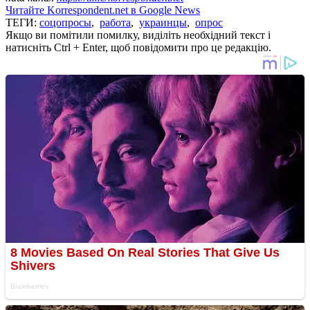
Читайте Korrespondent.net в Google News
ТЕГИ:
соцопросы
,
работа
,
украинцы
,
опрос
Якщо ви помітили помилку, виділіть необхідний текст і
натисніть Ctrl + Enter, щоб повідомити про це редакцію.