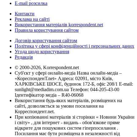
E-mail розсилка
Контакти
Реклама на сайті
Використання матеріалів korrespondent.net
Правила користування сайтом
Договір користування сайтом
Політика у сфері конфіденційності і персональних даних
Угода щодо користування
Редакція
© 2000-2026, Korrespondent.net
Суб'єкт у сфері онлайн-медіа Назва онлайн-медіа –
«КореспонденТ.net» Адреса: 02091, місто Київ,
ХАРКІВСЬКЕ ШОСЕ, будинок 172-Б, офіс 208/1 E-mail:
sunlight@mediadim.com.ua
Телефон: 044-205-43-00
Ідентифікатор медіа – R40-06068
Використання будь-яких матеріалів, розміщених на
сайті, дозволяється за умови посилання на
Корреспондент.net.
При копіюванні матеріалів зі сторінки « Новини України
і світу» , для інтернет - видань - обов'язкове пряме
відкрите для пошукових систем гіперпосилання .
Посилання має бути розміщена в незалежності від