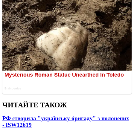
ЧИТАЙТЕ ТАКОЖ
РФ створила "українську бригаду" з полонених
- ISW
12619