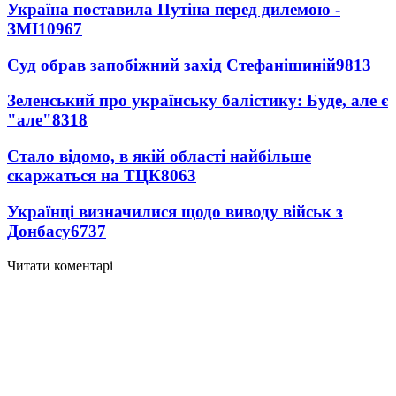
Україна поставила Путіна перед дилемою -
ЗМІ
10967
Суд обрав запобіжний захід Стефанішиній
9813
Зеленський про українську балістику: Буде, але є
"але"
8318
Стало відомо, в якій області найбільше
скаржаться на ТЦК
8063
Українці визначилися щодо виводу військ з
Донбасу
6737
Читати коментарі