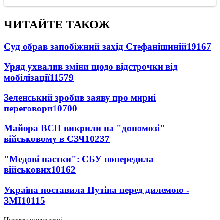
ЧИТАЙТЕ ТАКОЖ
Суд обрав запобіжний захід Стефанішиній
19167
Уряд ухвалив зміни щодо відстрочки від
мобілізації
11579
Зеленський зробив заяву про мирні
переговори
10700
Майора ВСП викрили на "допомозі"
військовому в СЗЧ
10237
"Медові пастки": СБУ попередила
військових
10162
Україна поставила Путіна перед дилемою -
ЗМІ
10115
Читати коментарі