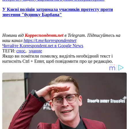
У Києві поліція затримала учасників протесту проти
знесення "будинку Барбана"
Новини від
Корреспондент.net
в Telegram. Підписуйтесь на
наш канал
https://t.me/korrespondentnet
Читайте Korrespondent.net в Google News
ТЕГИ:
снос
,
здание
Якщо ви помітили помилку, виділіть необхідний текст і
натисніть Ctrl + Enter, щоб повідомити про це редакцію.