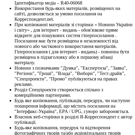
Ідентифікатор медіа – R40-06068
Використання будь-яких матеріалів, розміщених на
сайті, дозволяється за умови посилання на
Корреспондент.net.
При копіюванні матеріалів зі сторінки « Новини України
і світу» , для інтернет - видань - обов'язкове пряме
відкрите для пошукових систем гіперпосилання .
Посилання має бути розміщена в незалежності від
повного або часткового використання матеріалів.
Гіперпосилання ( для інтернет - видань) - повинна бути
розміщена в підзаголовку або в першому абзаці
матеріалу.
Новини з позначками "Думка", "Експертиза", "Заява",
"Регіони", "Гроші", "Влада", "Вибори", "Тест-драйв",
"Спецпроекти", "Промо" публікуються на правах
реклами.
Розділ Спецпроекти створюється спільно з
комерційними партнерами.
Будь яке копіювання, публікація, передрук, чи наступне
поширення інформації, що містить посилання на
"Інтерфакс-Україна", EPA / UPG, суворо забороняється.
Власник веб-сторінки в розділі Я-Корреспондент є автор
публікації.
Будь-яке копіювання, передрук та відтворення
фотографічних творів та/або аудіовізуальних творів