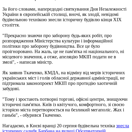
За його словами, напередодні святкування Дня Незалежності
України в європейській столиці, вночі, як злодії, невідомі
будівельною технікою знесли історичну будівлю кінця XIX
століття.
"Прекрасно знаючи про заборону будь-яких робіт, про
розпорядження Міністерства культури і інформаційної
політики про заборону будівництва. Все це було
проігноровано. На жаль, це не пам'ятка ні національного, ні
місцевого значення, а отже, апеляцію МКІП подати не в
змозі", - написав міністр.
Як заявив Ткаченко, КМДА, на відміну від мерів історичних
українських міст і голів обласної державної адміністрації, не
підтримала законопроект МКІП про протидію хаотичній
забудові.
"Тому і зростають потворні торгові, офісні центри, знищуючи
історичні пам'ятки. Київ із квітучого, комфортного, зі своєю
історією міста перетворюється на безликий мегаполіс. Жах і
ганьба", - обурився Ткаченко.
Нагадаємо, в Києві вранці 20 серпня будівельна техніка
знесла
історичну садибу Барбана на вулиці Обсерваторній.