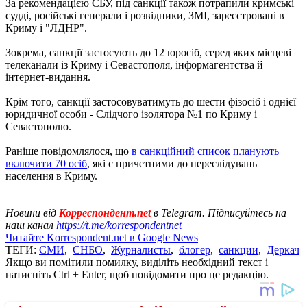
За рекомендацією СБУ, під санкції також потрапили кримські
судді, російські генерали і розвідники, ЗМІ, зареєстровані в
Криму і "ЛДНР".
Зокрема, санкції застосують до 12 юросіб, серед яких місцеві
телеканали із Криму і Севастополя, інформагентства й
інтернет-видання.
Крім того, санкції застосовуватимуть до шести фізосіб і однієї
юридичної особи - Слідчого ізолятора №1 по Криму і
Севастополю.
Раніше повідомлялося, що
в санкційний список планують
включити 70 осіб
, які є причетними до переслідувань
населення в Криму.
Новини від
Корреспондент.net
в Telegram. Підписуйтесь на
наш канал
https://t.me/korrespondentnet
Читайте Korrespondent.net в Google News
ТЕГИ:
СМИ
,
СНБО
,
Журналисты
,
блогер
,
санкции
,
Деркач
Якщо ви помітили помилку, виділіть необхідний текст і
натисніть Ctrl + Enter, щоб повідомити про це редакцію.