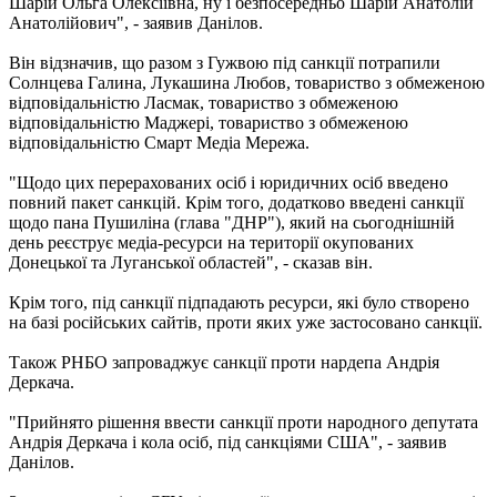
Шарій Ольга Олексіївна, ну і безпосередньо Шарій Анатолій
Анатолійович", - заявив Данілов.
Він відзначив, що разом з Гужвою під санкції потрапили
Солнцева Галина, Лукашина Любов, товариство з обмеженою
відповідальністю Ласмак, товариство з обмеженою
відповідальністю Маджері, товариство з обмеженою
відповідальністю Смарт Медіа Мережа.
"Щодо цих перерахованих осіб і юридичних осіб введено
повний пакет санкцій. Крім того, додатково введені санкції
щодо пана Пушиліна (глава "ДНР"), який на сьогоднішній
день реєструє медіа-ресурси на території окупованих
Донецької та Луганської областей", - сказав він.
Крім того, під санкції підпадають ресурси, які було створено
на базі російських сайтів, проти яких уже застосовано санкції.
Також РНБО запроваджує санкції проти нардепа Андрія
Деркача.
"Прийнято рішення ввести санкції проти народного депутата
Андрія Деркача і кола осіб, під санкціями США", - заявив
Данілов.