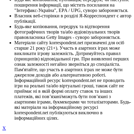
поширення інформації, що містить посилання на
"Інтерфакс-Україна", EPA / UPG, суворо забороняється.
Власник веб-сторінки в розділі Я-Корреспондент є автор
публікації.
Будь-яке копіювання, передрук та відтворення
фотографічних творів та/або аудіовізуальних творів
правовласника Getty Images - суворо забороняється.
Матеріали сайту korrespondent.net призначені для осіб
старше 21 року (21+). Участь в азартних іграх може
викликати ігрову залежність. Дотримуйтесь правил
(принципів) відповідальної гри. При виявленні перших
ознак залежності негайно зверніться до спеціаліста.
Пам'ятайте, що участь в азартних іграх не може бути
джерелом доходів або альтернативою роботі.
Інформаційний ресурс korrespondent.net не проводить
ігри на реальні та/або віртуальні гроші, також сайт не
приймає ні в якій формі оплату ставок та інших
платежів, які пов’язані/можуть бути пов’язані з
азартними іграми, букмекерами чи тоталізаторами. Будь-
які матеріали на інформаційному ресурсі
korrespondent.net публікуються виключно в
інформаційних цілях.
X