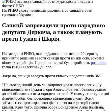
Фото: СНБО
На РНБО знову прийняли рішення про санкції проти
громадян України
Санкції запровадили проти народного
депутата Деркача, а також планують
проти Гужви і Шарія.
На засіданні РНБО, яке відбулося в п'ятницю, 20 серпня,
прийняли рішення ввести санкції проти низки осіб, зокрема
відомих українців. Про рішення, які було прийнято,
розповів
глава РНБО Олексій Данілов.
Зокрема, санкції вводять проти кількох представників ЗМІ.
"На сьогоднішній день ми запропонували ввести санкції у
відношенні пана Гужви Ігоря Анатолійовича і безпосередньо
до афілійованих з ним юридичних осіб. У цьому списку ще дві
фізичні особи, безпосередньо афілійовані з ним. Вони
займаються протиправною діяльністю на території нашої
країни. Крім того, фізична особа Бондаренко Алла Іванівна,