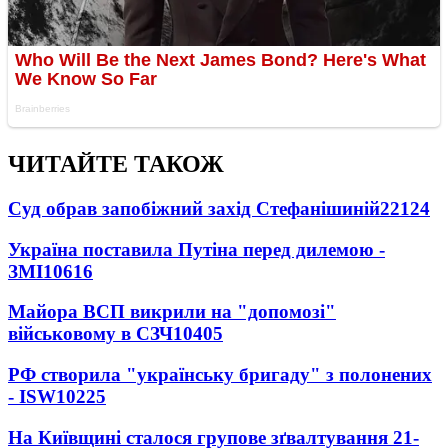
ЧИТАЙТЕ ТАКОЖ
Суд обрав запобіжний захід Стефанішиній
22124
Україна поставила Путіна перед дилемою -
ЗМІ
10616
Майора ВСП викрили на "допомозі"
військовому в СЗЧ
10405
РФ створила "українську бригаду" з полонених
- ISW
10225
На Київщині сталося групове зґвалтування 21-