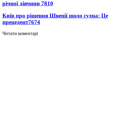
річної дівчини
7810
Київ про рішення Швеції щодо судна: Це
прецедент
7674
Читати коментарі