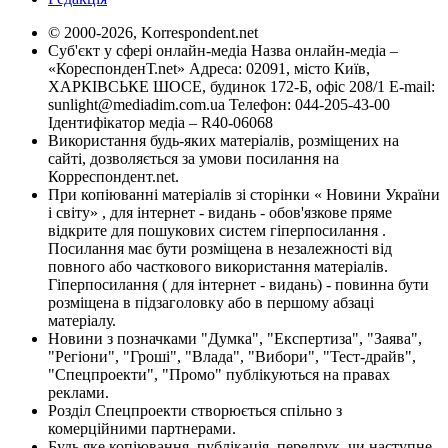
© 2000-2026, Korrespondent.net
Суб'єкт у сфері онлайн-медіа Назва онлайн-медіа –
«КореспонденТ.net» Адреса: 02091, місто Київ,
ХАРКІВСЬКЕ ШОСЕ, будинок 172-Б, офіс 208/1 E-mail:
sunlight@mediadim.com.ua
Телефон: 044-205-43-00
Ідентифікатор медіа – R40-06068
Використання будь-яких матеріалів, розміщених на
сайті, дозволяється за умови посилання на
Корреспондент.net.
При копіюванні матеріалів зі сторінки « Новини України
і світу» , для інтернет - видань - обов'язкове пряме
відкрите для пошукових систем гіперпосилання .
Посилання має бути розміщена в незалежності від
повного або часткового використання матеріалів.
Гіперпосилання ( для інтернет - видань) - повинна бути
розміщена в підзаголовку або в першому абзаці
матеріалу.
Новини з позначками "Думка", "Експертиза", "Заява",
"Регіони", "Гроші", "Влада", "Вибори", "Тест-драйв",
"Спецпроекти", "Промо" публікуються на правах
реклами.
Розділ Спецпроекти створюється спільно з
комерційними партнерами.
Будь яке копіювання, публікація, передрук, чи наступне