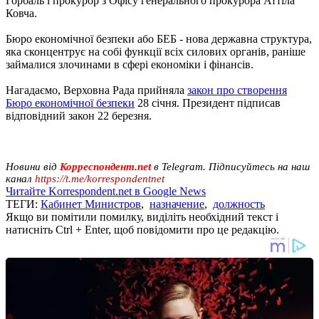
Горбаль і прокурор з Офісу генерального прокурора Аттіла
Ковча.
Бюро економічної безпеки або БЕБ - нова державна структура,
яка сконцентрує на собі функції всіх силових органів, раніше
займалися злочинами в сфері економіки і фінансів.
Нагадаємо, Верховна Рада прийняла
закон про створення
Бюро економічної безпеки
28 січня. Президент підписав
відповідний закон 22 березня.
Новини від
Корреспондент.net
в Telegram. Підписуйтесь на наш
канал
https://t.me/korrespondentnet
Читайте Korrespondent.net в Google News
ТЕГИ:
Кабинет Министров
,
назначение
,
должность
Якщо ви помітили помилку, виділіть необхідний текст і
натисніть Ctrl + Enter, щоб повідомити про це редакцію.