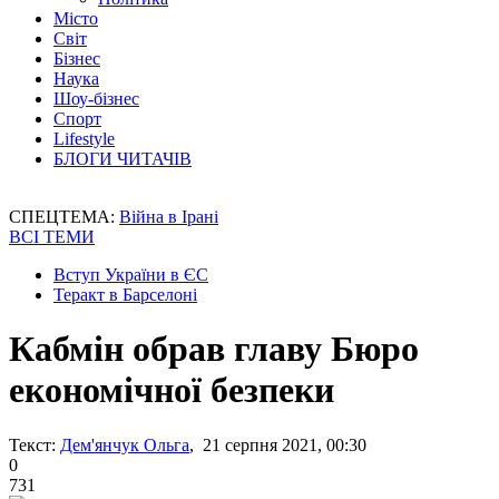
Місто
Світ
Бізнес
Наука
Шоу-бізнес
Спорт
Lifestyle
БЛОГИ ЧИТАЧІВ
СПЕЦТЕМА:
Війна в Ірані
ВСІ ТЕМИ
Вступ України в ЄС
Теракт в Барселоні
Кабмін обрав главу Бюро
економічної безпеки
Текст:
Дем'янчук Ольга
, 21 серпня 2021, 00:30
0
731