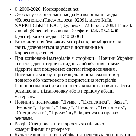
© 2000-2026, Korrespondent.net
Суб'єкт у сфері онлайн-медіа Назва онлайн-медіа –
«КореспонденТ.net» Адреса: 02091, місто Київ,
ХАРКІВСЬКЕ ШОСЕ, будинок 172-Б, офіс 208/1 E-mail:
sunlight@mediadim.com.ua
Телефон: 044-205-43-00
Ідентифікатор медіа – R40-06068
Використання будь-яких матеріалів, розміщених на
сайті, дозволяється за умови посилання на
Корреспондент.net.
При копіюванні матеріалів зі сторінки « Новини України
і світу» , для інтернет - видань - обов'язкове пряме
відкрите для пошукових систем гіперпосилання .
Посилання має бути розміщена в незалежності від
повного або часткового використання матеріалів.
Гіперпосилання ( для інтернет - видань) - повинна бути
розміщена в підзаголовку або в першому абзаці
матеріалу.
Новини з позначками "Думка", "Експертиза", "Заява",
"Регіони", "Гроші", "Влада", "Вибори", "Тест-драйв",
"Спецпроекти", "Промо" публікуються на правах
реклами.
Розділ Спецпроекти створюється спільно з
комерційними партнерами.
Будь яке копіювання, публікація, передрук, чи наступне