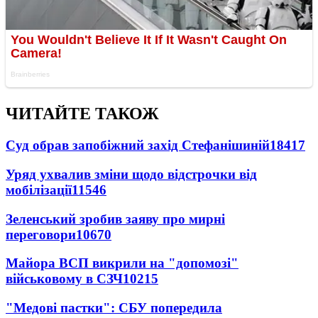
ЧИТАЙТЕ ТАКОЖ
Суд обрав запобіжний захід Стефанішиній
18417
Уряд ухвалив зміни щодо відстрочки від
мобілізації
11546
Зеленський зробив заяву про мирні
переговори
10670
Майора ВСП викрили на "допомозі"
військовому в СЗЧ
10215
"Медові пастки": СБУ попередила