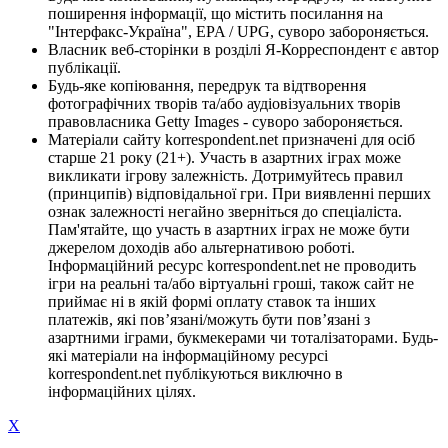
поширення інформації, що містить посилання на
"Інтерфакс-Україна", EPA / UPG, суворо забороняється.
Власник веб-сторінки в розділі Я-Корреспондент є автор
публікації.
Будь-яке копіювання, передрук та відтворення
фотографічних творів та/або аудіовізуальних творів
правовласника Getty Images - суворо забороняється.
Матеріали сайту korrespondent.net призначені для осіб
старше 21 року (21+). Участь в азартних іграх може
викликати ігрову залежність. Дотримуйтесь правил
(принципів) відповідальної гри. При виявленні перших
ознак залежності негайно зверніться до спеціаліста.
Пам'ятайте, що участь в азартних іграх не може бути
джерелом доходів або альтернативою роботі.
Інформаційний ресурс korrespondent.net не проводить
ігри на реальні та/або віртуальні гроші, також сайт не
приймає ні в якій формі оплату ставок та інших
платежів, які пов’язані/можуть бути пов’язані з
азартними іграми, букмекерами чи тоталізаторами. Будь-
які матеріали на інформаційному ресурсі
korrespondent.net публікуються виключно в
інформаційних цілях.
X