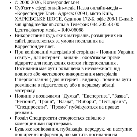
© 2000-2026, Korrespondent.net
Суб'єкт у сфері онлайн-медіа Назва онлайн-медіа –
«КореспонденТ.net» Адреса: 02091, місто Київ,
ХАРКІВСЬКЕ ШОСЕ, будинок 172-Б, офіс 208/1 E-mail:
sunlight@mediadim.com.ua
Телефон: 044-205-43-00
Ідентифікатор медіа – R40-06068
Використання будь-яких матеріалів, розміщених на
сайті, дозволяється за умови посилання на
Корреспондент.net.
При копіюванні матеріалів зі сторінки « Новини України
і світу» , для інтернет - видань - обов'язкове пряме
відкрите для пошукових систем гіперпосилання .
Посилання має бути розміщена в незалежності від
повного або часткового використання матеріалів.
Гіперпосилання ( для інтернет - видань) - повинна бути
розміщена в підзаголовку або в першому абзаці
матеріалу.
Новини з позначками "Думка", "Експертиза", "Заява",
"Регіони", "Гроші", "Влада", "Вибори", "Тест-драйв",
"Спецпроекти", "Промо" публікуються на правах
реклами.
Розділ Спецпроекти створюється спільно з
комерційними партнерами.
Будь яке копіювання, публікація, передрук, чи наступне
поширення інформації, що містить посилання на