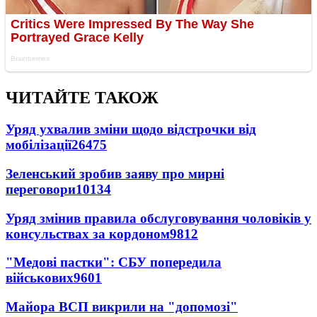
ЧИТАЙТЕ ТАКОЖ
Уряд ухвалив зміни щодо відстрочки від
мобілізації
26475
Зеленський зробив заяву про мирні
переговори
10134
Уряд змінив правила обслуговування чоловіків у
консульствах за кордоном
9812
"Медові пастки": СБУ попередила
військових
9601
Майора ВСП викрили на "допомозі"