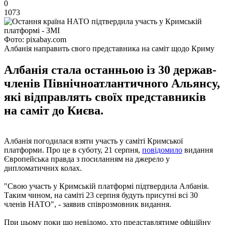
0
1073
Фото: pixabay.com
Албанія направить свого представника на саміт щодо Криму
Албанія стала останньою із 30 держав-
членів Північноатлантичного Альянсу,
які відправлять своїх представників
на саміт до Києва.
Албанія погодилася взяти участь у саміті Кримської
платформи. Про це в суботу, 21 серпня,
повідомило
видання
Європейська правда з посиланням на джерело у
дипломатичних колах.
"Свою участь у Кримській платформі підтвердила Албанія.
Таким чином, на саміті 23 серпня будуть присутні всі 30
членів НАТО", - заявив співрозмовник видання.
При цьому поки що невідомо, хто представлятиме офіційну