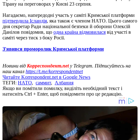
Тірану на переговорах у Києві 23 серпня.
Нагадаємо, напередодні участь у саміті Кримської платформи
підтвердила Ісландія
, яка також є членом НАТО. Цього самого
дня секретар Ради національної безпеки й оборони Олексій
Данілов повідомив, що
одна країна відмовилася
від участі в
саміті через тиск з боку Росії.
З'явився проморолик Кримської платформи
Новини від
Корреспондент.net
у Telegram. Підписуйтесь на
наш канал
https://t.me/korrespondentnet
Читайте Korrespondent.net в Google News
ТЕГИ:
НАТО
,
саммит
,
Албания
Якщо ви помітили помилку, виділіть необхідний текст і
натисніть Ctrl + Enter, щоб повідомити про це редакцію.