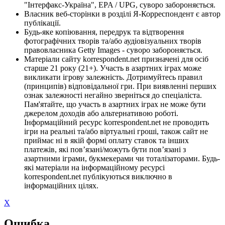
"Інтерфакс-Україна", EPA / UPG, суворо забороняється.
Власник веб-сторінки в розділі Я-Корреспондент є автор
публікації.
Будь-яке копіювання, передрук та відтворення
фотографічних творів та/або аудіовізуальних творів
правовласника Getty Images - суворо забороняється.
Матеріали сайту korrespondent.net призначені для осіб
старше 21 року (21+). Участь в азартних іграх може
викликати ігрову залежність. Дотримуйтесь правил
(принципів) відповідальної гри. При виявленні перших
ознак залежності негайно зверніться до спеціаліста.
Пам'ятайте, що участь в азартних іграх не може бути
джерелом доходів або альтернативою роботі.
Інформаційний ресурс korrespondent.net не проводить
ігри на реальні та/або віртуальні гроші, також сайт не
приймає ні в якій формі оплату ставок та інших
платежів, які пов’язані/можуть бути пов’язані з
азартними іграми, букмекерами чи тоталізаторами. Будь-
які матеріали на інформаційному ресурсі
korrespondent.net публікуються виключно в
інформаційних цілях.
X
Ошибка