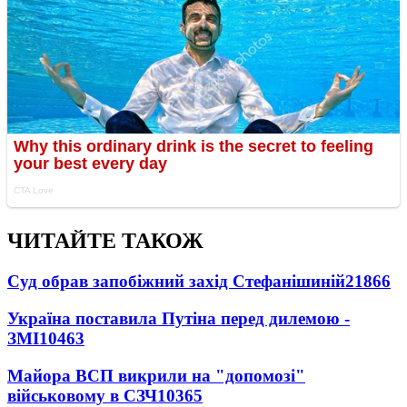
ЧИТАЙТЕ ТАКОЖ
Суд обрав запобіжний захід Стефанішиній
21866
Україна поставила Путіна перед дилемою -
ЗМІ
10463
Майора ВСП викрили на "допомозі"
військовому в СЗЧ
10365