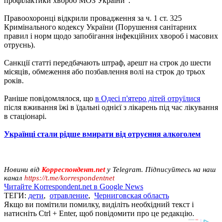
профілактики хвороб МОЗ України".
Правоохоронці відкрили провадження за ч. 1 ст. 325
Кримінального кодексу України (Порушення санітарних
правил і норм щодо запобігання інфекційних хвороб і масових
отруєнь).
Санкції статті передбачають штраф, арешт на строк до шести
місяців, обмеження або позбавлення волі на строк до трьох
років.
Раніше повідомлялося, що
в Одесі п'ятеро дітей отруїлися
після вживання їжі в їдальні однієї з лікарень під час лікування
в стаціонарі.
Українці стали рідше вмирати від отруєння алкоголем
Новини від
Корреспондент.net
у Telegram. Підписуйтесь на наш
канал
https://t.me/korrespondentnet
Читайте Korrespondent.net в Google News
ТЕГИ:
дети
,
отравление
,
Черниговская область
Якщо ви помітили помилку, виділіть необхідний текст і
натисніть Ctrl + Enter, щоб повідомити про це редакцію.