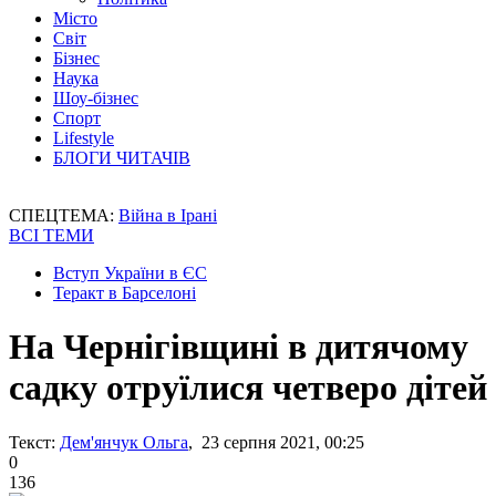
Місто
Світ
Бізнес
Наука
Шоу-бізнес
Спорт
Lifestyle
БЛОГИ ЧИТАЧІВ
СПЕЦТЕМА:
Війна в Ірані
ВСІ ТЕМИ
Вступ України в ЄС
Теракт в Барселоні
На Чернігівщині в дитячому
садку отруїлися четверо дітей
Текст:
Дем'янчук Ольга
, 23 серпня 2021, 00:25
0
136