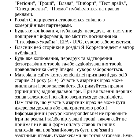
"Регіони", "Гроші", "Влада", "Вибори", "Тест-драйв",
"Спецпроекти", "Промо" публікуються на правах
реклами.
Розділ Спецпроекти створюється спільно з
комерційними партнерами.
Будь яке копіювання, публікація, передрук, чи наступне
поширення інформації, що містить посилання на
"Інтерфакс-Україна", EPA / UPG, суворо забороняється.
Власник веб-сторінки в розділі Я-Корреспондент є автор
публікації.
Будь-яке копіювання, передрук та відтворення
фотографічних творів та/або аудіовізуальних творів
правовласника Getty Images - суворо забороняється.
Матеріали сайту korrespondent.net призначені для осіб
старше 21 року (21+). Участь в азартних іграх може
викликати ігрову залежність. Дотримуйтесь правил
(принципів) відповідальної гри. При виявленні перших
ознак залежності негайно зверніться до спеціаліста.
Пам'ятайте, що участь в азартних іграх не може бути
джерелом доходів або альтернативою роботі.
Інформаційний ресурс korrespondent.net не проводить
ігри на реальні та/або віртуальні гроші, також сайт не
приймає ні в якій формі оплату ставок та інших
платежів, які пов’язані/можуть бути пов’язані з
азартними іграми, букмекерами чи тоталізаторами. Будь-