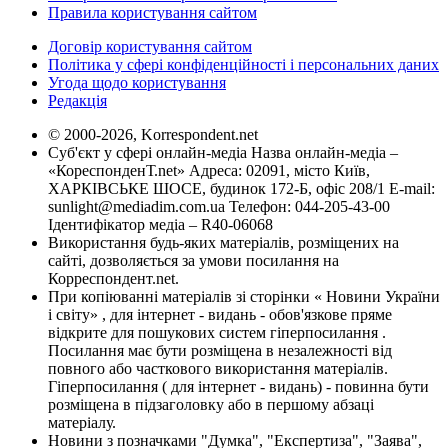
Правила користування сайтом
Договір користування сайтом
Політика у сфері конфіденційності і персональних даних
Угода щодо користування
Редакція
© 2000-2026, Korrespondent.net
Суб'єкт у сфері онлайн-медіа Назва онлайн-медіа –
«КореспонденТ.net» Адреса: 02091, місто Київ,
ХАРКІВСЬКЕ ШОСЕ, будинок 172-Б, офіс 208/1 E-mail:
sunlight@mediadim.com.ua
Телефон: 044-205-43-00
Ідентифікатор медіа – R40-06068
Використання будь-яких матеріалів, розміщених на
сайті, дозволяється за умови посилання на
Корреспондент.net.
При копіюванні матеріалів зі сторінки « Новини України
і світу» , для інтернет - видань - обов'язкове пряме
відкрите для пошукових систем гіперпосилання .
Посилання має бути розміщена в незалежності від
повного або часткового використання матеріалів.
Гіперпосилання ( для інтернет - видань) - повинна бути
розміщена в підзаголовку або в першому абзаці
матеріалу.
Новини з позначками "Думка", "Експертиза", "Заява",