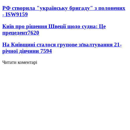
РФ створила "українську бригаду" з полонених
- ISW
9159
Київ про рішення Швеції щодо судна: Це
прецедент
7620
На Київщині сталося групове зґвалтування 21-
річної дівчини
7594
Читати коментарі