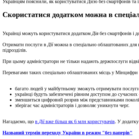
Українцям пояснили, як користуватися Дією без смартфонів та 
Скористатися додатком можна в спеціал
Українці можуть користуватися додатком
Дія
без смартфонів і д
Отримати послуги в
Дії
можна в спеціально облаштованих для ць
підрозділів.
При цьому адміністратори не тільки надають держпослуги відві
Перевагами таких спеціально облаштованих місць у Мінцифри 
багато людей у майбутньому зможуть отримувати послуги
українці будуть забезпечені рівним доступом до сучасних с
зменшиться цифровий розрив між представниками поколін
зберігає час адміністраторів і дозволяє уникнути черг.
Нагадаємо, що
в
Дії
вже більш як 6 млн користувачів
. У додатк
Названий термін переходу України в режим "без паперів"