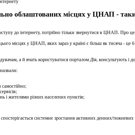
інтернету
ьно облаштованих місцях у ЦНАП - таких 
оступу до інтернету, потрібно тільки звернутися в ЦНАП. Про ц
ого місцях у ЦНАП, яких зараз у країні є більш як тисяча - це 
дувачам, а й вчать користуватися порталом
Дія
, консультують і 
назвали:
 самостійно;
ервісів;
ь і жителями різних населених пунктів;
у спостерігається системне зростання активних денних/тижневих се