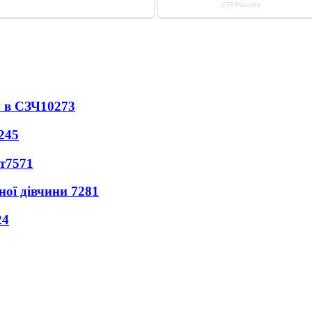
 в СЗЧ
10273
245
т
7571
ної дівчини
7281
24