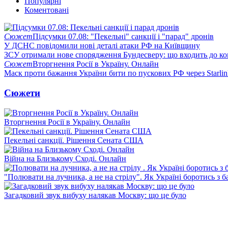
Популярні
Коментовані
Сюжет
Підсумки 07.08: "Пекельні" санкції і "парад" дронів
У ДСНС повідомили нові деталі атаки РФ на Київщину
ЗСУ отримали нове спорядження Бундесверу: що входить до к
Сюжет
Вторгнення Росії в Україну. Онлайн
Маск проти бажання України бити по пускових РФ через Starlin
Сюжети
Вторгнення Росії в Україну. Онлайн
Пекельні санкції. Рішення Сената США
Війна на Близькому Сході. Онлайн
"Полювати на лучника, а не на стрілу". Як Україні боротись з 
Загадковий звук вибуху налякав Москву: що це було