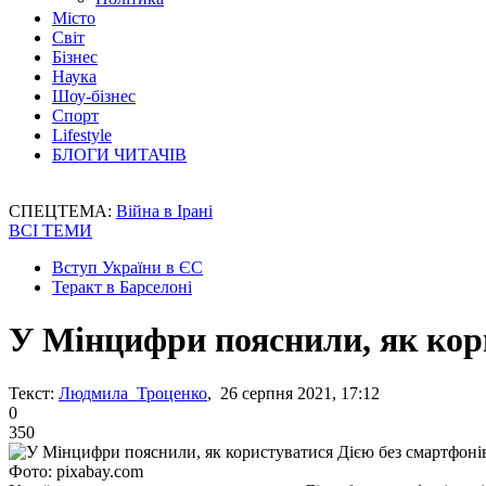
Місто
Світ
Бізнес
Наука
Шоу-бізнес
Спорт
Lifestyle
БЛОГИ ЧИТАЧІВ
СПЕЦТЕМА:
Війна в Ірані
ВСІ ТЕМИ
Вступ України в ЄС
Теракт в Барселоні
У Мінцифри пояснили, як кори
Текст:
Людмила Троценко
, 26 серпня 2021, 17:12
0
350
Фото: pixabay.com