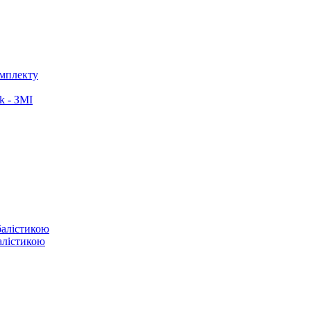
омплекту
k - ЗМІ
балістикою