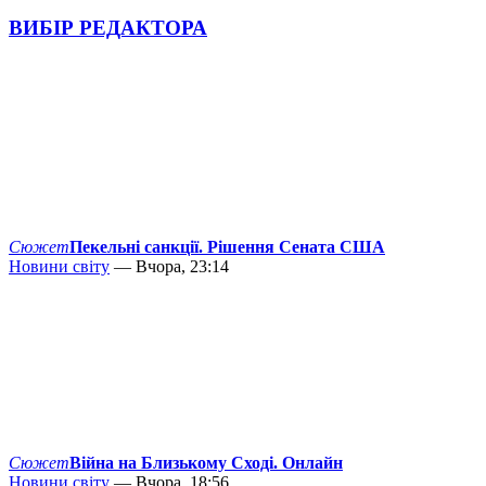
ВИБІР РЕДАКТОРА
Сюжет
Пекельні санкції. Рішення Сената США
Новини світу
— Вчора, 23:14
Сюжет
Війна на Близькому Сході. Онлайн
Новини світу
— Вчора, 18:56