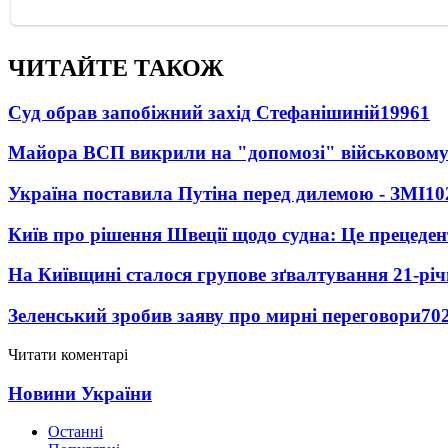
ЧИТАЙТЕ ТАКОЖ
Суд обрав запобіжний захід Стефанішиній
19961
Майора ВСП викрили на "допомозі" військовому
Україна поставила Путіна перед дилемою - ЗМІ
10
Київ про рішення Швеції щодо судна: Це прецеден
На Київщині сталося групове зґвалтування 21-річ
Зеленський зробив заяву про мирні переговори
70
Читати коментарі
Новини України
Останні