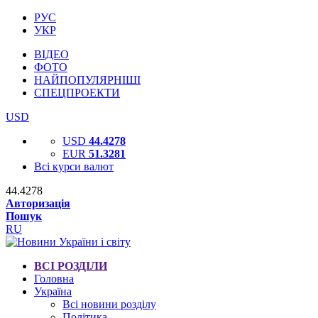
РУС
УКР
ВІДЕО
ФОТО
НАЙПОПУЛЯРНІШІ
СПЕЦПРОЕКТИ
USD
USD
44.4278
EUR
51.3281
Всі курси валют
44.4278
Авторизація
Пошук
RU
ВСІ РОЗДІЛИ
Головна
Україна
Всі новини розділу
Політика