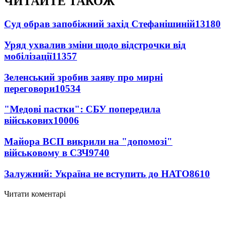
ЧИТАЙТЕ ТАКОЖ
Суд обрав запобіжний захід Стефанішиній
13180
Уряд ухвалив зміни щодо відстрочки від
мобілізації
11357
Зеленський зробив заяву про мирні
переговори
10534
"Медові пастки": СБУ попередила
військових
10006
Майора ВСП викрили на "допомозі"
військовому в СЗЧ
9740
Залужний: Україна не вступить до НАТО
8610
Читати коментарі