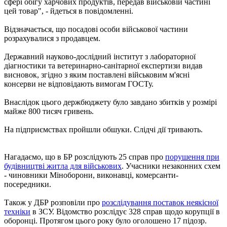
сфері обігу харчових продуктів, передав військовій частині
цей товар", - йдеться в повідомленні.
Відзначається, що посадові особи військової частини
розрахувалися з продавцем.
Державний науково-дослідний інститут з лабораторної
діагностики та ветеринарно-санітарної експертизи видав
висновок, згідно з яким поставлені військовим м'ясні
консерви не відповідають вимогам ГОСТу.
Внаслідок цього держбюджету було завдано збитків у розмірі
майже 800 тисяч гривень.
На підприємствах пройшли обшуки. Слідчі дії тривають.
Нагадаємо, що в БР розслідують 25 справ про
порушення при
будівництві житла для військових
. Учасники незаконних схем
- чиновники Міноборони, виконавці, комерсанти-
посередники.
Також у ДБР розповіли про
розслідування поставок неякісної
техніки
в ЗСУ. Відомство розслідує 328 справ щодо корупції в
оборонці. Протягом цього року було оголошено 17 підозр.