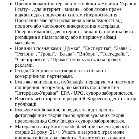
При копіюванні матеріалів зі сторінки « Новини України
і світу» , для інтернет - видань - обов'язкове пряме
відкрите для пошукових систем гіперпосилання .
Посилання має бути розміщена в незалежності від
повного або часткового використання матеріалів.
Гіперпосилання ( для інтернет - видань) - повинна бути
розміщена в підзаголовку або в першому абзаці
матеріалу.
Новини з позначками "Думка", "Експертиза", "Заява",
"Регіони", "Гроші", "Влада", "Вибори", "Тест-драйв",
"Спецпроекти", "Промо" публікуються на правах
реклами.
Розділ Спецпроекти створюється спільно з
комерційними партнерами.
Будь яке копіювання, публікація, передрук, чи наступне
поширення інформації, що містить посилання на
"Інтерфакс-Україна", EPA / UPG, суворо забороняється.
Власник веб-сторінки в розділі Я-Корреспондент є автор
публікації.
Будь-яке копіювання, передрук та відтворення
фотографічних творів та/або аудіовізуальних творів
правовласника Getty Images - суворо забороняється.
Матеріали сайту korrespondent.net призначені для осіб
старше 21 року (21+). Участь в азартних іграх може
викликати ігрову залежність. Дотримуйтесь правил