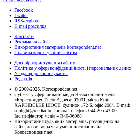
Facebook
Twitter
RSS-стрічки
E-mail розсилка
Контакти
Реклама на сайті
Використання матеріалів korrespondent.net
Правила користування сайтом
Договір користування сайтом
Політика у сфері конфіденційності і персональних даних
Угода щодо користування
Редакція
© 2000-2026, Korrespondent.net
Суб'єкт у сфері онлайн-медіа Назва онлайн-медіа –
«КореспонденТ.net» Адреса: 02091, місто Київ,
ХАРКІВСЬКЕ ШОСЕ, будинок 172-Б, офіс 208/1 E-mail:
sunlight@mediadim.com.ua
Телефон: 044-205-43-00
Ідентифікатор медіа – R40-06068
Використання будь-яких матеріалів, розміщених на
сайті, дозволяється за умови посилання на
Корреспондент.net.