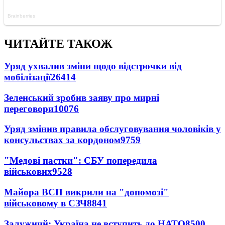
ЧИТАЙТЕ ТАКОЖ
Уряд ухвалив зміни щодо відстрочки від
мобілізації
26414
Зеленський зробив заяву про мирні
переговори
10076
Уряд змінив правила обслуговування чоловіків у
консульствах за кордоном
9759
"Медові пастки": СБУ попередила
військових
9528
Майора ВСП викрили на "допомозі"
військовому в СЗЧ
8841
Залужний: Україна не вступить до НАТО
8500