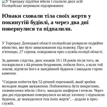
Поліцейські затримали підозрюваних
Юнаки сховали тіла своїх жертв у
покинутій будівлі, а через два дні
повернулися та підпалили.
У Торецьку Донецької області поліцейські розкрили подвійне
вбивство, яке було замаскованим під пожежу. Про це в
п'ятницю, 27 серпня, повідомила прес-служба поліції області.
За даними слідства, двоє юнаків 16 і 18 років після того, як
посварилися з 44-річним бездомним, побили його, а коли той
зомлів, відтягли його в занедбаний будинок і закидали горою
камення.
"Свідком побиття був 52-річний перехожий, який зробив
молодим людям зауваження. Побоюючись бути викритими,
зловмисники вбили і його, закидали шифером і втекли. Через
два дні підозрювані повернулися на місце злочину і підпалили
будинок, де знаходилися тіла їхніх жертв", - додали в прес-
службі.