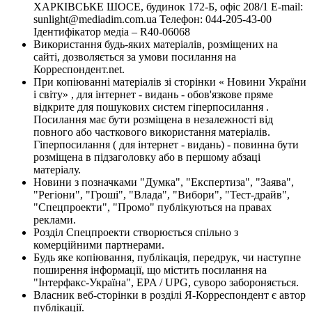
ХАРКІВСЬКЕ ШОСЕ, будинок 172-Б, офіс 208/1 E-mail:
sunlight@mediadim.com.ua
Телефон: 044-205-43-00
Ідентифікатор медіа – R40-06068
Використання будь-яких матеріалів, розміщених на
сайті, дозволяється за умови посилання на
Корреспондент.net.
При копіюванні матеріалів зі сторінки « Новини України
і світу» , для інтернет - видань - обов'язкове пряме
відкрите для пошукових систем гіперпосилання .
Посилання має бути розміщена в незалежності від
повного або часткового використання матеріалів.
Гіперпосилання ( для інтернет - видань) - повинна бути
розміщена в підзаголовку або в першому абзаці
матеріалу.
Новини з позначками "Думка", "Експертиза", "Заява",
"Регіони", "Гроші", "Влада", "Вибори", "Тест-драйв",
"Спецпроекти", "Промо" публікуються на правах
реклами.
Розділ Спецпроекти створюється спільно з
комерційними партнерами.
Будь яке копіювання, публікація, передрук, чи наступне
поширення інформації, що містить посилання на
"Інтерфакс-Україна", EPA / UPG, суворо забороняється.
Власник веб-сторінки в розділі Я-Корреспондент є автор
публікації.