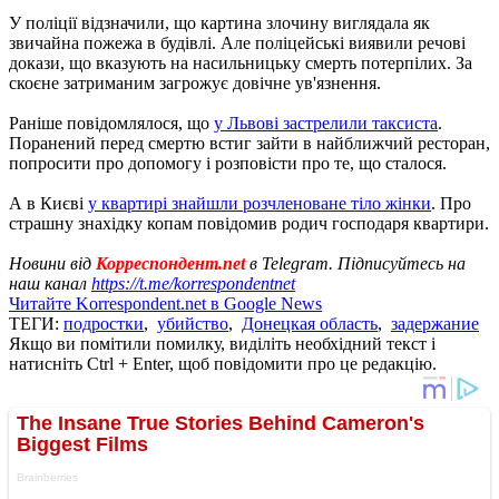
У поліції відзначили, що картина злочину виглядала як
звичайна пожежа в будівлі. Але поліцейські виявили речові
докази, що вказують на насильницьку смерть потерпілих. За
скоєне затриманим загрожує довічне ув'язнення.
Раніше повідомлялося, що
у Львові застрелили таксиста
.
Поранений перед смертю встиг зайти в найближчий ресторан,
попросити про допомогу і розповісти про те, що сталося.
А в Києві
у квартирі знайшли розчленоване тіло жінки
. Про
страшну знахідку копам повідомив родич господаря квартири.
Новини від
Корреспондент.net
в Telegram. Підписуйтесь на
наш канал
https://t.me/korrespondentnet
Читайте Korrespondent.net в Google News
ТЕГИ:
подростки
,
убийство
,
Донецкая область
,
задержание
Якщо ви помітили помилку, виділіть необхідний текст і
натисніть Ctrl + Enter, щоб повідомити про це редакцію.