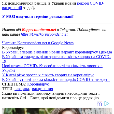
Як повідомлялося раніше, в Україні новий
рекорд COVID-
вакцинацій
за добу.
У МОЗ озвучили терміни ревакцинації
Новини від
Корреспондент.net
в Telegram. Підписуйтесь на
наш канал
https://t.me/korrespondentnet
Читайте Korrespondent.net в Google News
Коронавірус
В Україні вперше виявили новий варіант коронавірусу Цикада
В Україні за тиждень різко зросла кількість хворих на COVID-
19
Нові штами COVID-19: особливості та кількість хворих в
Україні
У Києві різко зросла кількість хворих на коронавірус
В Україні утричі зросла кількість випадків COVID за тиждень
СПЕЦТЕМА:
Коронавірус
ТЕГИ:
вакцина
,
вакцинация
Якщо ви помітили помилку, виділіть необхідний текст і
натисніть Ctrl + Enter, щоб повідомити про це редакцію.