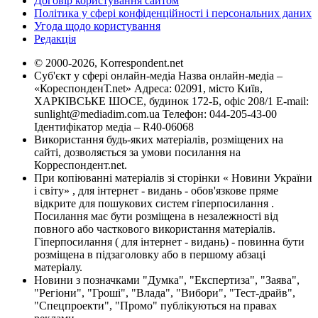
Договір користування сайтом
Політика у сфері конфіденційності і персональних даних
Угода щодо користування
Редакція
© 2000-2026, Korrespondent.net
Суб'єкт у сфері онлайн-медіа Назва онлайн-медіа –
«КореспонденТ.net» Адреса: 02091, місто Київ,
ХАРКІВСЬКЕ ШОСЕ, будинок 172-Б, офіс 208/1 E-mail:
sunlight@mediadim.com.ua
Телефон: 044-205-43-00
Ідентифікатор медіа – R40-06068
Використання будь-яких матеріалів, розміщених на
сайті, дозволяється за умови посилання на
Корреспондент.net.
При копіюванні матеріалів зі сторінки « Новини України
і світу» , для інтернет - видань - обов'язкове пряме
відкрите для пошукових систем гіперпосилання .
Посилання має бути розміщена в незалежності від
повного або часткового використання матеріалів.
Гіперпосилання ( для інтернет - видань) - повинна бути
розміщена в підзаголовку або в першому абзаці
матеріалу.
Новини з позначками "Думка", "Експертиза", "Заява",
"Регіони", "Гроші", "Влада", "Вибори", "Тест-драйв",
"Спецпроекти", "Промо" публікуються на правах