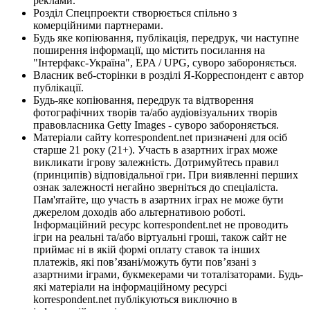
реклами.
Розділ Спецпроекти створюється спільно з
комерційними партнерами.
Будь яке копіювання, публікація, передрук, чи наступне
поширення інформації, що містить посилання на
"Інтерфакс-Україна", EPA / UPG, суворо забороняється.
Власник веб-сторінки в розділі Я-Корреспондент є автор
публікації.
Будь-яке копіювання, передрук та відтворення
фотографічних творів та/або аудіовізуальних творів
правовласника Getty Images - суворо забороняється.
Матеріали сайту korrespondent.net призначені для осіб
старше 21 року (21+). Участь в азартних іграх може
викликати ігрову залежність. Дотримуйтесь правил
(принципів) відповідальної гри. При виявленні перших
ознак залежності негайно зверніться до спеціаліста.
Пам'ятайте, що участь в азартних іграх не може бути
джерелом доходів або альтернативою роботі.
Інформаційний ресурс korrespondent.net не проводить
ігри на реальні та/або віртуальні гроші, також сайт не
приймає ні в якій формі оплату ставок та інших
платежів, які пов’язані/можуть бути пов’язані з
азартними іграми, букмекерами чи тоталізаторами. Будь-
які матеріали на інформаційному ресурсі
korrespondent.net публікуються виключно в