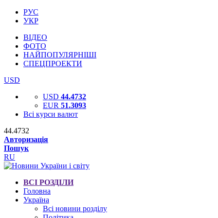
РУС
УКР
ВІДЕО
ФОТО
НАЙПОПУЛЯРНІШІ
СПЕЦПРОЕКТИ
USD
USD
44.4732
EUR
51.3093
Всі курси валют
44.4732
Авторизація
Пошук
RU
ВСІ РОЗДІЛИ
Головна
Україна
Всі новини розділу
Політика