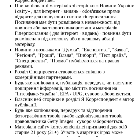
Корреспондент.net.
При копіюванні матеріалів зі сторінки « Новини України
і світу» , для інтернет - видань - обов'язкове пряме
відкрите для пошукових систем гіперпосилання .
Посилання має бути розміщена в незалежності від
повного або часткового використання матеріалів.
Гіперпосилання ( для інтернет - видань) - повинна бути
розміщена в підзаголовку або в першому абзаці
матеріалу.
Новини з позначками "Думка", "Експертиза", "Заява",
"Регіони", "Гроші", "Влада", "Вибори", "Тест-драйв",
"Спецпроекти", "Промо" публікуються на правах
реклами.
Розділ Спецпроекти створюється спільно з
комерційними партнерами.
Будь яке копіювання, публікація, передрук, чи наступне
поширення інформації, що містить посилання на
"Інтерфакс-Україна", EPA / UPG, суворо забороняється.
Власник веб-сторінки в розділі Я-Корреспондент є автор
публікації.
Будь-яке копіювання, передрук та відтворення
фотографічних творів та/або аудіовізуальних творів
правовласника Getty Images - суворо забороняється.
Матеріали сайту korrespondent.net призначені для осіб
старше 21 року (21+). Участь в азартних іграх може