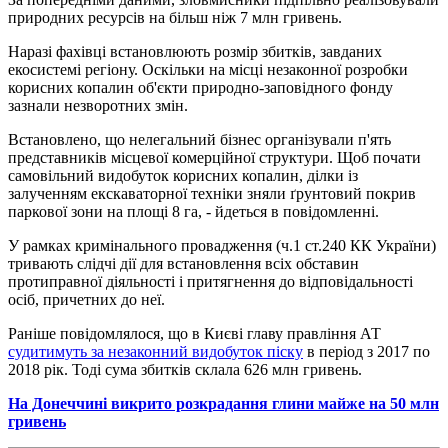
природних ресурсів на більш ніж 7 млн ​​гривень.
Наразі фахівці встановлюють розмір збитків, завданих
екосистемі регіону. Оскільки на місці незаконної розробки
корисних копалин об'єкти природно-заповідного фонду
зазнали незворотних змін.
Встановлено, що нелегальний бізнес організували п'ять
представників місцевої комерційної структури. Щоб почати
самовільний видобуток корисних копалин, ділки із
залученням екскаваторної техніки зняли ґрунтовий покрив
паркової зони на площі 8 га, - йдеться в повідомленні.
У рамках кримінального провадження (ч.1 ст.240 КК України)
тривають слідчі дії для встановлення всіх обставин
протиправної діяльності і притягнення до відповідальності
осіб, причетних до неї.
Раніше повідомлялося, що в Києві главу правління АТ
судитимуть за незаконний видобуток піску
в період з 2017 по
2018 рік. Тоді сума збитків склала 626 млн гривень.
На Донеччині викрито розкрадання глини майже на 50 млн
гривень