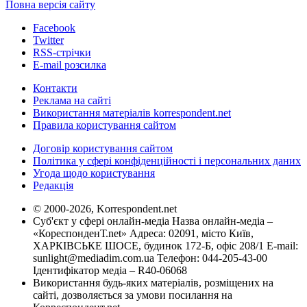
Повна версія сайту
Facebook
Twitter
RSS-стрічки
E-mail розсилка
Контакти
Реклама на сайті
Використання матеріалів korrespondent.net
Правила користування сайтом
Договір користування сайтом
Політика у сфері конфіденційності і персональних даних
Угода щодо користування
Редакція
© 2000-2026, Korrespondent.net
Суб'єкт у сфері онлайн-медіа Назва онлайн-медіа –
«КореспонденТ.net» Адреса: 02091, місто Київ,
ХАРКІВСЬКЕ ШОСЕ, будинок 172-Б, офіс 208/1 E-mail:
sunlight@mediadim.com.ua
Телефон: 044-205-43-00
Ідентифікатор медіа – R40-06068
Використання будь-яких матеріалів, розміщених на
сайті, дозволяється за умови посилання на