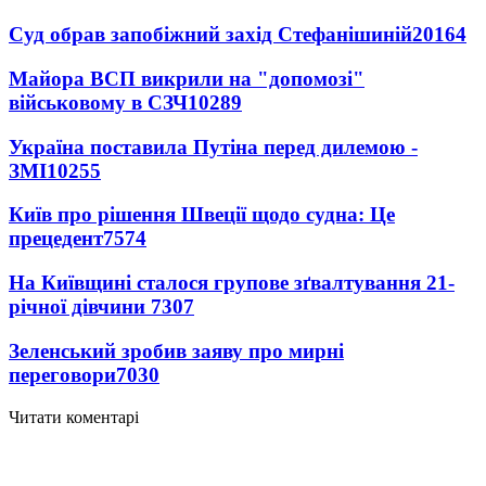
Суд обрав запобіжний захід Стефанішиній
20164
Майора ВСП викрили на "допомозі"
військовому в СЗЧ
10289
Україна поставила Путіна перед дилемою -
ЗМІ
10255
Київ про рішення Швеції щодо судна: Це
прецедент
7574
На Київщині сталося групове зґвалтування 21-
річної дівчини
7307
Зеленський зробив заяву про мирні
переговори
7030
Читати коментарі