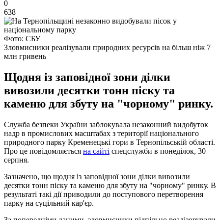
0
638
Фото: СБУ
Зловмисники реалізували природних ресурсів на більш ніж 7
млн гривень
Щодня із заповідної зони ділки
вивозили десятки тонн піску та
каменю для збуту на "чорному" ринку.
Служба безпеки України заблокувала незаконний видобуток
надр в промислових масштабах з території національного
природного парку Кременецькі гори в Тернопільській області.
Про це повідомляється
на сайті
спецслужби в понеділок, 30
серпня.
Зазначено, що щодня із заповідної зони ділки вивозили
десятки тонн піску та каменю для збуту на "чорному" ринку. В
результаті такі дії приводили до поступового перетворення
парку на суцільний кар'єр.
За попередніми даними, зловмисники підпільно реалізовували