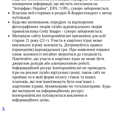
поширення інформації, що містить посилання на
"Інтерфакс-Україна", EPA / UPG, суворо забороняється.
Власник веб-сторінки в розділі Я-Корреспондент є автор
публікації.
Будь-яке копіювання, передрук та відтворення
фотографічних творів та/або аудіовізуальних творів
правовласника Getty Images - суворо забороняється.
Матеріали сайту korrespondent.net призначені для осіб
старше 21 року (21+). Участь в азартних іграх може
викликати ігрову залежність. Дотримуйтесь правил
(принципів) відповідальної гри. При виявленні перших
ознак залежності негайно зверніться до спеціаліста.
Пам'ятайте, що участь в азартних іграх не може бути
джерелом доходів або альтернативою роботі.
Інформаційний ресурс korrespondent.net не проводить
ігри на реальні та/або віртуальні гроші, також сайт не
приймає ні в якій формі оплату ставок та інших
платежів, які пов’язані/можуть бути пов’язані з
азартними іграми, букмекерами чи тоталізаторами. Будь-
які матеріали на інформаційному ресурсі
korrespondent.net публікуються виключно в
інформаційних цілях.
X