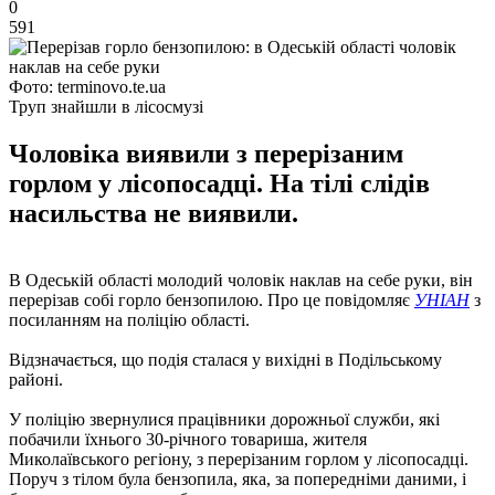
0
591
Фото: terminovo.te.ua
Труп знайшли в лісосмузі
Чоловіка виявили з перерізаним
горлом у лісопосадці. На тілі слідів
насильства не виявили.
В Одеській області молодий чоловік наклав на себе руки, він
перерізав собі горло бензопилою. Про це повідомляє
УНІАН
з
посиланням на поліцію області.
Відзначається, що подія сталася у вихідні в Подільському
районі.
У поліцію звернулися працівники дорожньої служби, які
побачили їхнього 30-річного товариша, жителя
Миколаївського регіону, з перерізаним горлом у лісопосадці.
Поруч з тілом була бензопила, яка, за попередніми даними, і