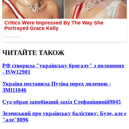
ЧИТАЙТЕ ТАКОЖ
РФ створила "українську бригаду" з полонених
- ISW
12901
Україна поставила Путіна перед дилемою -
ЗМІ
11046
Суд обрав запобіжний захід Стефанішиній
9845
Зеленський про українську балістику: Буде, але є
"але"
8896