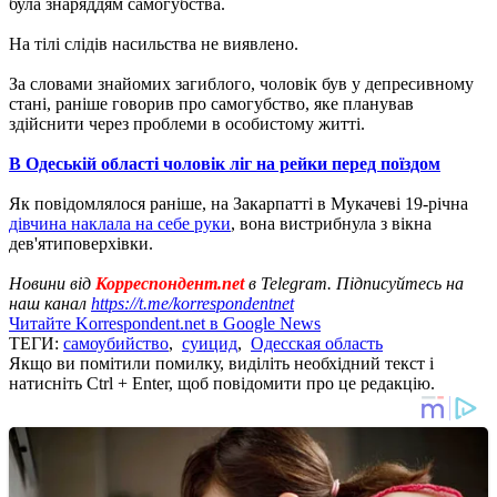
була знаряддям самогубства.
На тілі слідів насильства не виявлено.
За словами знайомих загиблого, чоловік був у депресивному
стані, раніше говорив про самогубство, яке планував
здійснити через проблеми в особистому житті.
В Одеській області чоловік ліг на рейки перед поїздом
Як повідомлялося раніше, на Закарпатті в Мукачеві 19-річна
дівчина наклала на себе руки
, вона вистрибнула з вікна
дев'ятиповерхівки.
Новини від
Корреспондент.net
в Telegram. Підписуйтесь на
наш канал
https://t.me/korrespondentnet
Читайте Korrespondent.net в Google News
ТЕГИ:
самоубийство
,
суицид
,
Одесская область
Якщо ви помітили помилку, виділіть необхідний текст і
натисніть Ctrl + Enter, щоб повідомити про це редакцію.