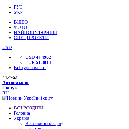
РУС
УКР
ВІДЕО
ФОТО
НАЙПОПУЛЯРНІШІ
СПЕЦПРОЕКТИ
USD
USD
44.4962
EUR
51.3814
Всі курси валют
44.4962
Авторизація
Пошук
RU
ВСІ РОЗДІЛИ
Головна
Україна
Всі новини розділу
Політика