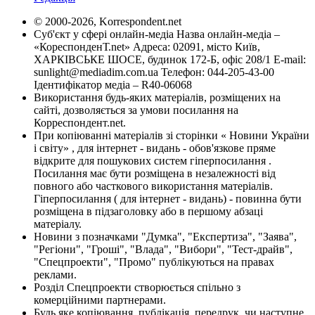
© 2000-2026, Korrespondent.net
Суб'єкт у сфері онлайн-медіа Назва онлайн-медіа –
«КореспонденТ.net» Адреса: 02091, місто Київ,
ХАРКІВСЬКЕ ШОСЕ, будинок 172-Б, офіс 208/1 E-mail:
sunlight@mediadim.com.ua
Телефон: 044-205-43-00
Ідентифікатор медіа – R40-06068
Використання будь-яких матеріалів, розміщених на
сайті, дозволяється за умови посилання на
Корреспондент.net.
При копіюванні матеріалів зі сторінки « Новини України
і світу» , для інтернет - видань - обов'язкове пряме
відкрите для пошукових систем гіперпосилання .
Посилання має бути розміщена в незалежності від
повного або часткового використання матеріалів.
Гіперпосилання ( для інтернет - видань) - повинна бути
розміщена в підзаголовку або в першому абзаці
матеріалу.
Новини з позначками "Думка", "Експертиза", "Заява",
"Регіони", "Гроші", "Влада", "Вибори", "Тест-драйв",
"Спецпроекти", "Промо" публікуються на правах
реклами.
Розділ Спецпроекти створюється спільно з
комерційними партнерами.
Будь яке копіювання, публікація, передрук, чи наступне