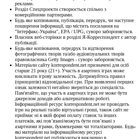
реклами.
Розділ Спецпроекти створюється спільно з
комерційними партнерами.
Будь яке копіювання, публікація, передрук, чи наступне
поширення інформації, що містить посилання на
"Інтерфакс-Україна", EPA / UPG, суворо забороняється.
Власник веб-сторінки в розділі Я-Корреспондент є автор
публікації.
Будь-яке копіювання, передрук та відтворення
фотографічних творів та/або аудіовізуальних творів
правовласника Getty Images - суворо забороняється.
Матеріали сайту korrespondent.net призначені для осіб
старше 21 року (21+). Участь в азартних іграх може
викликати ігрову залежність. Дотримуйтесь правил
(принципів) відповідальної гри. При виявленні перших
ознак залежності негайно зверніться до спеціаліста.
Пам'ятайте, що участь в азартних іграх не може бути
джерелом доходів або альтернативою роботі.
Інформаційний ресурс korrespondent.net не проводить
ігри на реальні та/або віртуальні гроші, також сайт не
приймає ні в якій формі оплату ставок та інших
платежів, які пов’язані/можуть бути пов’язані з
азартними іграми, букмекерами чи тоталізаторами. Будь-
які матеріали на інформаційному ресурсі
korrespondent.net публікуються виключно в