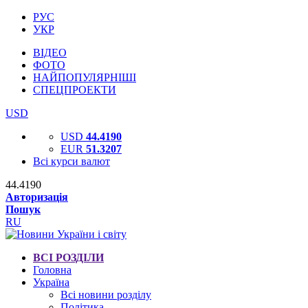
РУС
УКР
ВІДЕО
ФОТО
НАЙПОПУЛЯРНІШІ
СПЕЦПРОЕКТИ
USD
USD
44.4190
EUR
51.3207
Всі курси валют
44.4190
Авторизація
Пошук
RU
ВСІ РОЗДІЛИ
Головна
Україна
Всі новини розділу
Політика