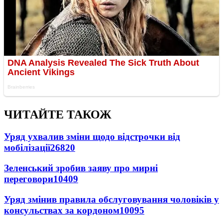
ЧИТАЙТЕ ТАКОЖ
Уряд ухвалив зміни щодо відстрочки від
мобілізації
26820
Зеленський зробив заяву про мирні
переговори
10409
Уряд змінив правила обслуговування чоловіків у
консульствах за кордоном
10095