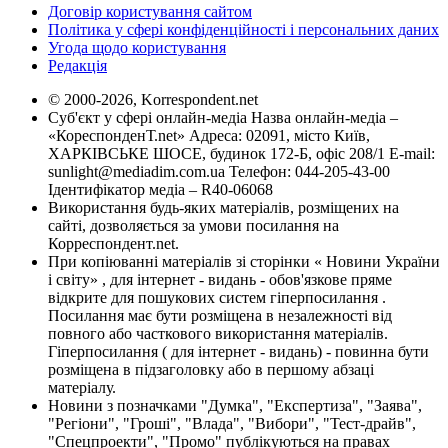
Договір користування сайтом
Політика у сфері конфіденційності і персональних даних
Угода щодо користування
Редакція
© 2000-2026, Korrespondent.net
Суб'єкт у сфері онлайн-медіа Назва онлайн-медіа –
«КореспонденТ.net» Адреса: 02091, місто Київ,
ХАРКІВСЬКЕ ШОСЕ, будинок 172-Б, офіс 208/1 E-mail:
sunlight@mediadim.com.ua
Телефон: 044-205-43-00
Ідентифікатор медіа – R40-06068
Використання будь-яких матеріалів, розміщених на
сайті, дозволяється за умови посилання на
Корреспондент.net.
При копіюванні матеріалів зі сторінки « Новини України
і світу» , для інтернет - видань - обов'язкове пряме
відкрите для пошукових систем гіперпосилання .
Посилання має бути розміщена в незалежності від
повного або часткового використання матеріалів.
Гіперпосилання ( для інтернет - видань) - повинна бути
розміщена в підзаголовку або в першому абзаці
матеріалу.
Новини з позначками "Думка", "Експертиза", "Заява",
"Регіони", "Гроші", "Влада", "Вибори", "Тест-драйв",
"Спецпроекти", "Промо" публікуються на правах