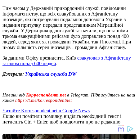
Тим часом у Державній прикордонній службі повідомили
інформагентству, що всіх евакуйованих з Афганістану
іноземців, які потребували подальшої допомоги України з
надання притулку, передали представникам Міграційної
служби. У Держприкордонслужбі зазначили, що останніми
трьома евакуаційними рейсами було доправлено понад 400
людей, серед яких як громадяни України, так і іноземці. При
цьому більшість серед іноземців - громадяни Афганістану.
За даними Офісу президента, Київ
евакуював з Афганістану
загалом понад 600 людей
.
Джерело:
Українська служба DW
Новини від
Корреспондент.net
в Telegram. Підписуйтесь на наш
канал
https://t.me/korrespondentnet
Читайте Korrespondent.net в Google News
Якщо ви помітили помилку, виділіть необхідний текст і
натисніть Ctrl + Enter, щоб повідомити про це редакцію.