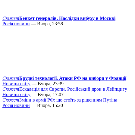
Сюжет
Бенкет генералів. Наслідки вибуху в Москві
Росія новини
— Вчора, 23:58
Сюжет
Брудні технології. Атаки РФ на вибори у Франції
Новини світу
— Вчора, 23:39
Сюжет
Ескалація для Європи. Російський дрон в Лейпцигу
Новини світу
— Вчора, 17:07
Сюжет
Зміни в армії РФ: що стоїть за рішенням Путіна
Росія новини
— Вчора, 15:20