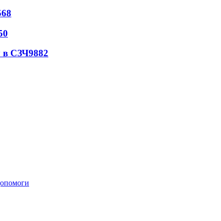
568
50
 в СЗЧ
9882
 допомоги