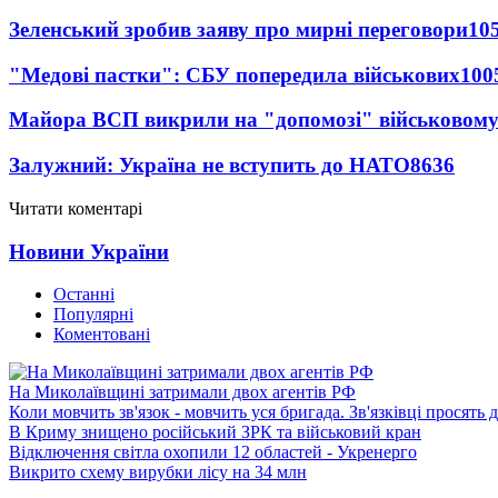
Зеленський зробив заяву про мирні переговори
10
"Медові пастки": СБУ попередила військових
100
Майора ВСП викрили на "допомозі" військовому
Залужний: Україна не вступить до НАТО
8636
Читати коментарі
Новини України
Останні
Популярні
Коментовані
На Миколаївщині затримали двох агентів РФ
Коли мовчить зв'язок - мовчить уся бригада. Зв'язківці просять
В Криму знищено російський ЗРК та військовий кран
Відключення світла охопили 12 областей - Укренерго
Викрито схему вирубки лісу на 34 млн