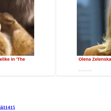
ії
11415