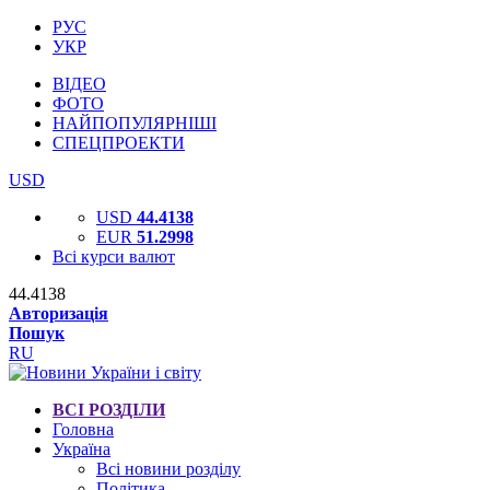
РУС
УКР
ВІДЕО
ФОТО
НАЙПОПУЛЯРНІШІ
СПЕЦПРОЕКТИ
USD
USD
44.4138
EUR
51.2998
Всі курси валют
44.4138
Авторизація
Пошук
RU
ВСІ РОЗДІЛИ
Головна
Україна
Всі новини розділу
Політика