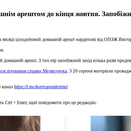
нім арештом до кінця жовтня. Запобіжни
ва місяці цілодобовий домашній арешт нардепові від ОПЗЖ Вікто
я.
й домашній арешт. З тих пір запобіжний захід кілька разів продо
розслідування справи Медведчука
. З 20 серпня матеріали провад
ш канал
https://t.me/korrespondentnet
ь Ctrl + Enter, щоб повідомити про це редакцію.