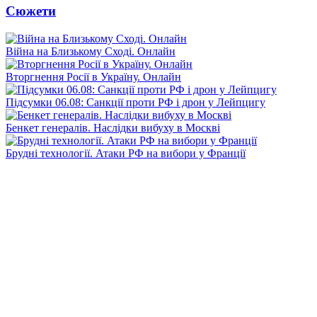
Сюжети
Війна на Близькому Сході. Онлайн
Вторгнення Росії в Україну. Онлайн
Підсумки 06.08: Санкції проти РФ і дрон у Лейпцигу
Бенкет генералів. Наслідки вибуху в Москві
Брудні технології. Атаки РФ на вибори у Франції