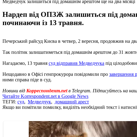
Медведчук залишиться під домашнім арештом ще на два місяці
Нардеп від ОПЗЖ залишиться під домаш
починаючи із 13 травня.
Печерський райсуд Києва в четвер, 2 вересня, продовжив на д
Так політик залишатиметься під домашнім арештом до 31 жовтн
Нагадаємо, 13 травня
суд відправив Медведчука
під цілодобови
Нещодавно в Офісі генпрокурора повідомили про
завершення 
ними справа піде в суд.
Новини від
Корреспондент.net
в Telegram. Підписуйтесь на на
Читайте Korrespondent.net в Google News
ТЕГИ:
суд
,
Медведчук
,
домашний арест
Якщо ви помітили помилку, виділіть необхідний текст і натисніт