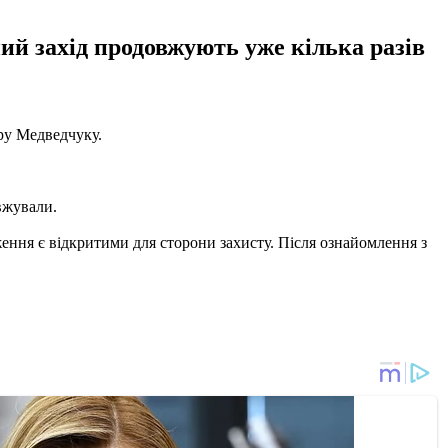
й захід продовжують уже кілька разів
ру Медведчуку.
вжували.
ження є відкритими для сторони захисту. Після ознайомлення з