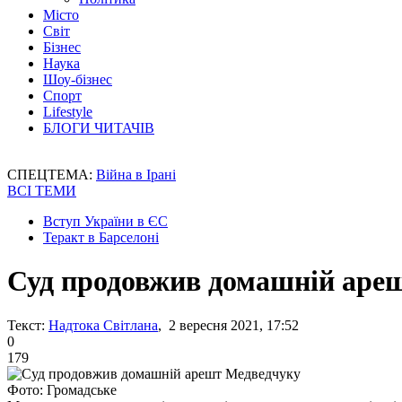
Місто
Світ
Бізнес
Наука
Шоу-бізнес
Спорт
Lifestyle
БЛОГИ ЧИТАЧІВ
СПЕЦТЕМА:
Війна в Ірані
ВСІ ТЕМИ
Вступ України в ЄС
Теракт в Барселоні
Суд продовжив домашній аре
Текст:
Надтока Світлана
, 2 вересня 2021, 17:52
0
179
Фото: Громадське