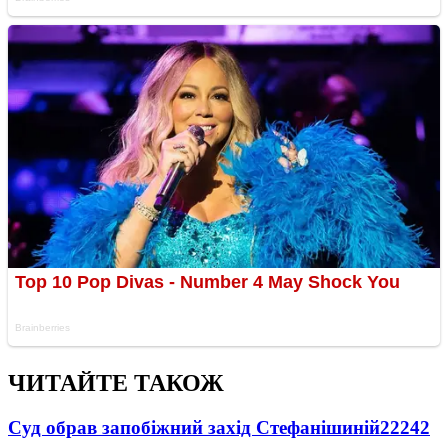
ЧИТАЙТЕ ТАКОЖ
Суд обрав запобіжний захід Стефанішиній
22242