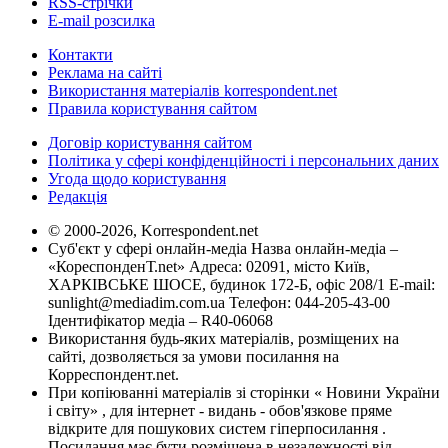
RSS-стрічки
E-mail розсилка
Контакти
Реклама на сайті
Використання матеріалів korrespondent.net
Правила користування сайтом
Договір користування сайтом
Політика у сфері конфіденційності і персональних даних
Угода щодо користування
Редакція
© 2000-2026, Korrespondent.net
Суб'єкт у сфері онлайн-медіа Назва онлайн-медіа –
«КореспонденТ.net» Адреса: 02091, місто Київ,
ХАРКІВСЬКЕ ШОСЕ, будинок 172-Б, офіс 208/1 E-mail:
sunlight@mediadim.com.ua
Телефон: 044-205-43-00
Ідентифікатор медіа – R40-06068
Використання будь-яких матеріалів, розміщених на
сайті, дозволяється за умови посилання на
Корреспондент.net.
При копіюванні матеріалів зі сторінки « Новини України
і світу» , для інтернет - видань - обов'язкове пряме
відкрите для пошукових систем гіперпосилання .
Посилання має бути розміщена в незалежності від