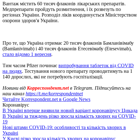
Вантаж містить 60 тисяч флаконів лікарських препаратів.
Медпрепарати пройдуть розмитнення, і їх розвезуть по
регіонах України. Розподіл ліків координується Міністерством
охорони здоров'я України.
Про те, що Україна отримає 20 тисяч флаконів Бамланівімабу
(Bamlanivimab) і 40 тисяч флаконів Етесевімабу (Etesevimab),
стало відомо 1 вересня
.
Тим часом Pfizer починає
випробування таблеток від COVID
на людях
. Тестування нового препарату проводитимуть на 1
140 дорослих, які не потребують госпіталізації.
Новини від
Корреспондент.net
в Telegram. Підписуйтесь на
наш канал
https://t.me/korrespondentnet
Читайте Korrespondent.net в Google News
Коронавірус
В Україні вперше виявили новий варіант коронавірусу Цикада
В Україні за тиждень різко зросла кількість хворих на COVID-
19
Нові штами COVID-19: особливості та кількість хворих в
Україні
У Києві різко зросла кількість хворих на коронавірус