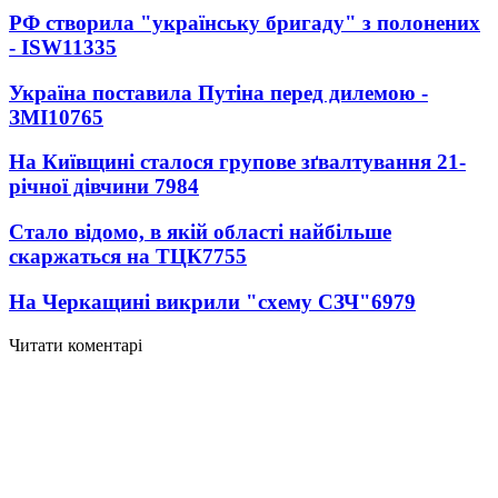
РФ створила "українську бригаду" з полонених
- ISW
11335
Україна поставила Путіна перед дилемою -
ЗМІ
10765
На Київщині сталося групове зґвалтування 21-
річної дівчини
7984
Стало відомо, в якій області найбільше
скаржаться на ТЦК
7755
На Черкащині викрили "схему СЗЧ"
6979
Читати коментарі