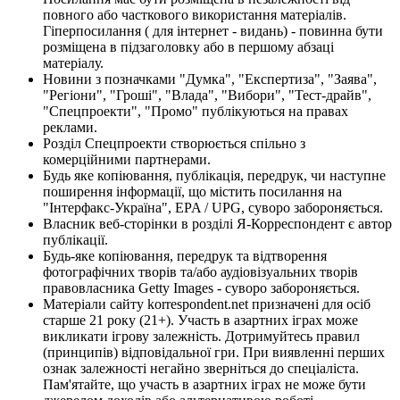
повного або часткового використання матеріалів.
Гіперпосилання ( для інтернет - видань) - повинна бути
розміщена в підзаголовку або в першому абзаці
матеріалу.
Новини з позначками "Думка", "Експертиза", "Заява",
"Регіони", "Гроші", "Влада", "Вибори", "Тест-драйв",
"Спецпроекти", "Промо" публікуються на правах
реклами.
Розділ Спецпроекти створюється спільно з
комерційними партнерами.
Будь яке копіювання, публікація, передрук, чи наступне
поширення інформації, що містить посилання на
"Інтерфакс-Україна", EPA / UPG, суворо забороняється.
Власник веб-сторінки в розділі Я-Корреспондент є автор
публікації.
Будь-яке копіювання, передрук та відтворення
фотографічних творів та/або аудіовізуальних творів
правовласника Getty Images - суворо забороняється.
Матеріали сайту korrespondent.net призначені для осіб
старше 21 року (21+). Участь в азартних іграх може
викликати ігрову залежність. Дотримуйтесь правил
(принципів) відповідальної гри. При виявленні перших
ознак залежності негайно зверніться до спеціаліста.
Пам'ятайте, що участь в азартних іграх не може бути