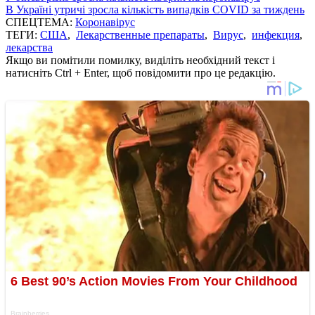
В Україні утричі зросла кількість випадків COVID за тиждень
СПЕЦТЕМА:
Коронавірус
ТЕГИ:
США
,
Лекарственные препараты
,
Вирус
,
инфекция
,
лекарства
Якщо ви помітили помилку, виділіть необхідний текст і
натисніть Ctrl + Enter, щоб повідомити про це редакцію.