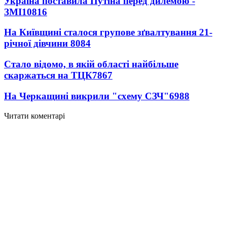
Україна поставила Путіна перед дилемою -
ЗМІ
10816
На Київщині сталося групове зґвалтування 21-
річної дівчини
8084
Стало відомо, в якій області найбільше
скаржаться на ТЦК
7867
На Черкащині викрили "схему СЗЧ"
6988
Читати коментарі