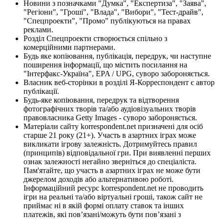
Новини з позначками "Думка", "Експертиза", "Заява",
"Регіони", "Гроші", "Влада", "Вибори", "Тест-драйв",
"Спецпроекти", "Промо" публікуються на правах
реклами.
Розділ Спецпроекти створюється спільно з
комерційними партнерами.
Будь яке копіювання, публікація, передрук, чи наступне
поширення інформації, що містить посилання на
"Інтерфакс-Україна", EPA / UPG, суворо забороняється.
Власник веб-сторінки в розділі Я-Корреспондент є автор
публікації.
Будь-яке копіювання, передрук та відтворення
фотографічних творів та/або аудіовізуальних творів
правовласника Getty Images - суворо забороняється.
Матеріали сайту korrespondent.net призначені для осіб
старше 21 року (21+). Участь в азартних іграх може
викликати ігрову залежність. Дотримуйтесь правил
(принципів) відповідальної гри. При виявленні перших
ознак залежності негайно зверніться до спеціаліста.
Пам'ятайте, що участь в азартних іграх не може бути
джерелом доходів або альтернативою роботі.
Інформаційний ресурс korrespondent.net не проводить
ігри на реальні та/або віртуальні гроші, також сайт не
приймає ні в якій формі оплату ставок та інших
платежів, які пов’язані/можуть бути пов’язані з