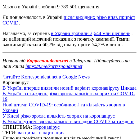
Усього в Україні зробили 9 789 501 щеплення.
Як повідомлялося, в Україні
після вихідних різко впав приріст
COVID
.
Нагадаємо, за серпень
в Україні зробили 3,644 млн щеплень
-
це найвищий місячний показник з початку кампанії. Темпи
вакцинації склали 60,7% від плану проти 54,2% в липні.
Новини від
Корреспондент.net
в Telegram. Підписуйтесь на
наш канал
https://t.me/korrespondentnet
Читайте Korrespondent.net в Google News
Коронавірус
В Україні вперше виявили новий варіант коронавірусу Цикада
В Україні за тиждень різко зросла кількість хворих на COVID-
19
Нові штами COVID-19: особливості та кількість хворих в
Україні
У Києві різко зросла кількість хворих на коронавірус
В Україні утричі зросла кількість випадків COVID за тиждень
СПЕЦТЕМА:
Коронавірус
ТЕГИ:
вакцина
,
вакцинация
Якщо ви помітили помилку, виділіть необхідний текст і