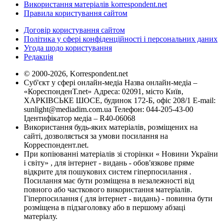
Використання матеріалів korrespondent.net
Правила користування сайтом
Договір користування сайтом
Політика у сфері конфіденційності і персональних даних
Угода щодо користування
Редакція
© 2000-2026, Korrespondent.net
Суб'єкт у сфері онлайн-медіа Назва онлайн-медіа –
«КореспонденТ.net» Адреса: 02091, місто Київ,
ХАРКІВСЬКЕ ШОСЕ, будинок 172-Б, офіс 208/1 E-mail:
sunlight@mediadim.com.ua
Телефон: 044-205-43-00
Ідентифікатор медіа – R40-06068
Використання будь-яких матеріалів, розміщених на
сайті, дозволяється за умови посилання на
Корреспондент.net.
При копіюванні матеріалів зі сторінки « Новини України
і світу» , для інтернет - видань - обов'язкове пряме
відкрите для пошукових систем гіперпосилання .
Посилання має бути розміщена в незалежності від
повного або часткового використання матеріалів.
Гіперпосилання ( для інтернет - видань) - повинна бути
розміщена в підзаголовку або в першому абзаці
матеріалу.