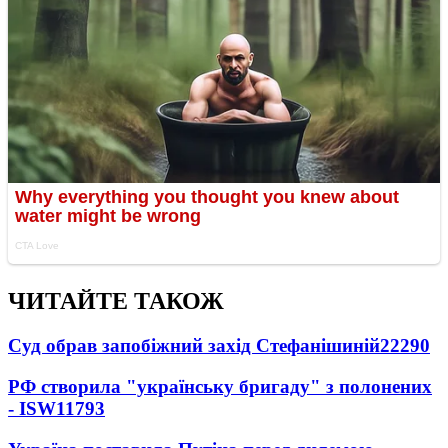
ЧИТАЙТЕ ТАКОЖ
Суд обрав запобіжний захід Стефанішиній
22290
РФ створила "українську бригаду" з полонених
- ISW
11793