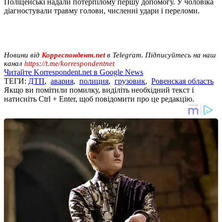
Поліцейські надали потерпілому першу допомогу. У чоловіка
діагностували травму голови, численні удари і переломи.
Новини від
Корреспондент.net
в Telegram. Підписуйтесь на наш
канал
https://t.me/korrespondentnet
Читайте Korrespondent.net в Google News
ТЕГИ:
ДТП
,
авария
,
полиция
,
грузовик
,
Ровенская область
Якщо ви помітили помилку, виділіть необхідний текст і
натисніть Ctrl + Enter, щоб повідомити про це редакцію.