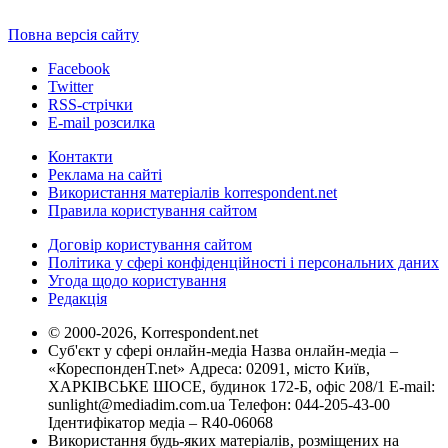
Повна версія сайту
Facebook
Twitter
RSS-стрічки
E-mail розсилка
Контакти
Реклама на сайті
Використання матеріалів korrespondent.net
Правила користування сайтом
Договір користування сайтом
Політика у сфері конфіденційності і персональних даних
Угода щодо користування
Редакція
© 2000-2026, Korrespondent.net
Суб'єкт у сфері онлайн-медіа Назва онлайн-медіа –
«КореспонденТ.net» Адреса: 02091, місто Київ,
ХАРКІВСЬКЕ ШОСЕ, будинок 172-Б, офіс 208/1 E-mail:
sunlight@mediadim.com.ua
Телефон: 044-205-43-00
Ідентифікатор медіа – R40-06068
Використання будь-яких матеріалів, розміщених на