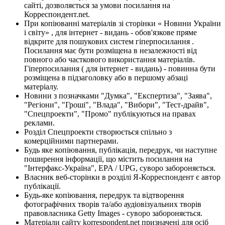
сайті, дозволяється за умови посилання на
Корреспондент.net.
При копіюванні матеріалів зі сторінки « Новини України
і світу» , для інтернет - видань - обов'язкове пряме
відкрите для пошукових систем гіперпосилання .
Посилання має бути розміщена в незалежності від
повного або часткового використання матеріалів.
Гіперпосилання ( для інтернет - видань) - повинна бути
розміщена в підзаголовку або в першому абзаці
матеріалу.
Новини з позначками "Думка", "Експертиза", "Заява",
"Регіони", "Гроші", "Влада", "Вибори", "Тест-драйв",
"Спецпроекти", "Промо" публікуються на правах
реклами.
Розділ Спецпроекти створюється спільно з
комерційними партнерами.
Будь яке копіювання, публікація, передрук, чи наступне
поширення інформації, що містить посилання на
"Інтерфакс-Україна", EPA / UPG, суворо забороняється.
Власник веб-сторінки в розділі Я-Корреспондент є автор
публікації.
Будь-яке копіювання, передрук та відтворення
фотографічних творів та/або аудіовізуальних творів
правовласника Getty Images - суворо забороняється.
Матеріали сайту korrespondent.net призначені для осіб