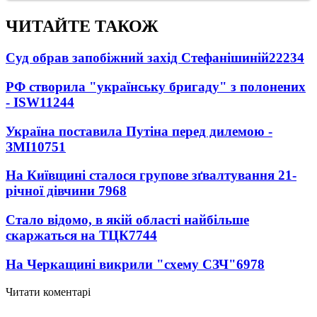
ЧИТАЙТЕ ТАКОЖ
Суд обрав запобіжний захід Стефанішиній
22234
РФ створила "українську бригаду" з полонених
- ISW
11244
Україна поставила Путіна перед дилемою -
ЗМІ
10751
На Київщині сталося групове зґвалтування 21-
річної дівчини
7968
Стало відомо, в якій області найбільше
скаржаться на ТЦК
7744
На Черкащині викрили "схему СЗЧ"
6978
Читати коментарі